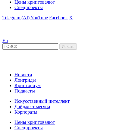
Цены криптовалют
Спецпроекты
Telegram (AI)
YouTube
Facebook
X
En
Новости
Лонгриды
Крипториум
Подкасты
Искусственный интеллект
Дайджест месяца
Корпораты
Цены криптовалют
Спецпроекты