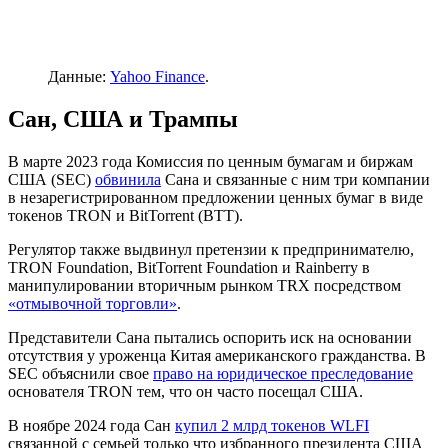
Данные:
Yahoo Finance
.
Сан, США и Трампы
В марте 2023 года Комиссия по ценным бумагам и биржам
США (SEC)
обвинила
Сана и связанные с ним три компании
в незарегистрированном предложении ценных бумаг в виде
токенов TRON и BitTorrent (BTT).
Регулятор также выдвинул претензии к предпринимателю,
TRON Foundation, BitTorrent Foundation и Rainberry в
манипулировании вторичным рынком TRX посредством
«отмывочной торговли»
.
Представители Сана пытались оспорить иск на основании
отсутствия у уроженца Китая американского гражданства. В
SEC объяснили свое
право на юридическое преследование
основателя TRON тем, что он часто посещал США.
В ноябре 2024 года Сан
купил 2 млрд токенов WLFI
связанной с семьей только что избранного президента США