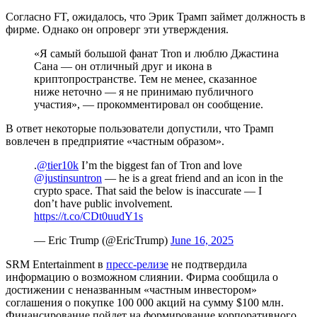
Согласно FT, ожидалось, что Эрик Трамп займет должность в
фирме. Однако он опроверг эти утверждения.
«Я самый большой фанат Tron и люблю Джастина
Сана — он отличный друг и икона в
криптопространстве. Тем не менее, сказанное
ниже неточно — я не принимаю публичного
участия», — прокомментировал он сообщение.
В ответ некоторые пользователи допустили, что Трамп
вовлечен в предприятие «частным образом».
.
@tier10k
I’m the biggest fan of Tron and love
@justinsuntron
— he is a great friend and an icon in the
crypto space. That said the below is inaccurate — I
don’t have public involvement.
https://t.co/CDt0uudY1s
— Eric Trump (@EricTrump)
June 16, 2025
SRM Entertainment в
пресс-релизе
не подтвердила
информацию о возможном слиянии. Фирма сообщила о
достижении с неназванным «частным инвестором»
соглашения о покупке 100 000 акций на сумму $100 млн.
Финансирование пойдет на формирование корпоративного