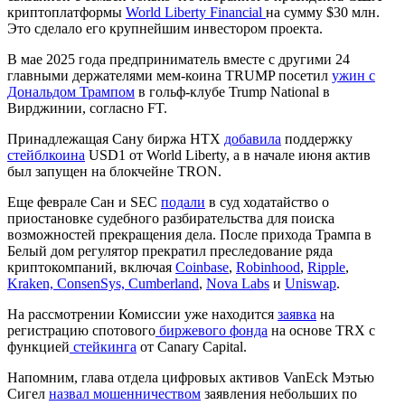
криптоплатформы
World Liberty Financial
на сумму $30 млн.
Это сделало его крупнейшим инвестором проекта.
В мае 2025 года предприниматель вместе с другими 24
главными держателями мем-коина TRUMP посетил
ужин с
Дональдом Трампом
в гольф-клубе Trump National в
Вирджинии, согласно FT.
Принадлежащая Сану биржа HTX
добавила
поддержку
стейблкоина
USD1 от World Liberty, а в начале июня актив
был запущен на блокчейне TRON.
Еще феврале Сан и SEC
подали
в суд ходатайство о
приостановке судебного разбирательства для поиска
возможностей прекращения дела. После прихода Трампа в
Белый дом регулятор прекратил преследование ряда
криптокомпаний, включая
Coinbase
,
Robinhood
,
Ripple
,
Kraken, ConsenSys, Cumberland
,
Nova Labs
и
Uniswap
.
На рассмотрении Комиссии уже находится
заявка
на
регистрацию спотового
биржевого фонда
на основе TRX с
функцией
стейкинга
от Canary Capital.
Напомним, глава отдела цифровых активов VanEck Мэтью
Сигел
назвал мошенничеством
заявления небольших по