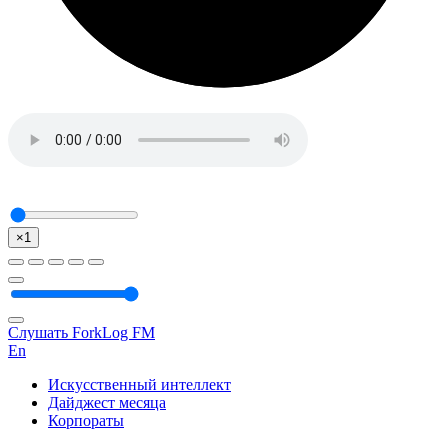
×1
Слушать ForkLog FM
En
Искусственный интеллект
Дайджест месяца
Корпораты