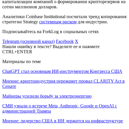
капитализации компаний о формировании крипторезервов на
сотни миллионов долларов.
Аналитики Coinbase Institutional посчитали тренд копирования
стратегии Strategy
системным риском
для индустрии.
Подписывайтесь на ForkLog в социальных сетях
Telegram (основной канал)
Facebook
X
Нашли ошибку в тексте? Выделите ее и нажмите
CTRL+ENTER
Материалы по теме
ChatGPT стал основным ИИ-инструментом Конгресса США
Мнение: криптоиндустрия переживет провал CLARITY Act в
Сенате
Майнеры усилили борьбу за электроэнергию
СМИ узнали о встрече Meta, Anthropic, Google и OpenAI с
администрацией Трампа
Мнение: лидерство США в ИИ держится на инфраструктуре