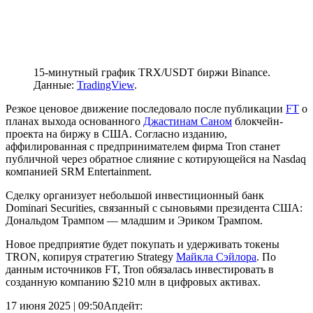
15-минутный график TRX/USDT биржи Binance.
Данные:
TradingView
.
Резкое ценовое движение последовало после публикации
FT
о
планах выхода основанного
Джастинам Саном
блокчейн-
проекта на биржу в США. Согласно изданию,
аффилированная с предпринимателем фирма Tron станет
публичной через обратное слияние с котирующейся на Nasdaq
компанией SRM Entertainment.
Сделку организует небольшой инвестиционный банк
Dominari Securities, связанный с сыновьями президента США:
Дональдом Трампом — младшим и Эриком Трампом.
Новое предприятие будет покупать и удерживать токены
TRON, копируя стратегию Strategy
Майкла Сэйлора
. По
данным источников FT, Tron обязалась инвестировать в
созданную компанию $210 млн в цифровых активах.
17 июня 2025 | 09:50
Апдейт: