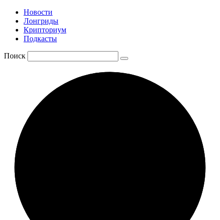
Новости
Лонгриды
Крипториум
Подкасты
Поиск