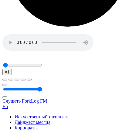
×1
Слушать ForkLog FM
En
Искусственный интеллект
Дайджест месяца
Корпораты