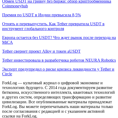
Обмен USDT на гривну без биржи: обзор криптообменника
Coinmoneyhub
Премия по USDT в Индии превысила 8,5%
Отнять и перевыпустить. Как Tether превратила USDT в
инструмент глобального контроля
Европа остается без USDT? Что ждет рынок после перехода на
MiCA
Tether свернет проект Alloy и токен aUSDT
Tether инвестировала в разработчика роботов NEURA Robotics
Эксперт предупредил о риске кризиса ликвидности у Tether и
Circle
ForkLog — культовый журнал о цифровой экономике и
технологиях будущего. С 2014 года документируем развитие
биткоина, искусственного интеллекта, квантовых технологий
и других систем, определяющих трансформацию и развитие
цивилизации.
Все опубликованные материалы принадлежат
ForkLog. Вы можете перепечатывать наши материалы только
после согласования с редакцией и с указанием активной
ссылки на ForkLog.