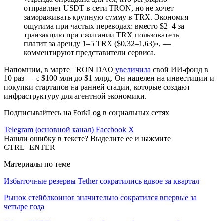
отправляет USDT в сети TRON, но не хочет
замораживать крупную сумму в TRX. Экономия
ощутима при частых переводах: вместо $2–4 за
транзакцию при сжигании TRX пользователь
платит за аренду 1–5 TRX ($0,32–1,63)»‎, —
комментируют представители сервиса.
Напомним, в марте TRON DAO
увеличила
свой ИИ-фонд в
10 раз — с $100 млн до $1 млрд. Он нацелен на инвестиции и
покупки стартапов на ранней стадии, которые создают
инфраструктуру для агентной экономики.
Подписывайтесь на ForkLog в социальных сетях
Telegram (основной канал)
Facebook
X
Нашли ошибку в тексте? Выделите ее и нажмите
CTRL+ENTER
Материалы по теме
Избыточные резервы Tether сократились вдвое за квартал
Рынок стейблкоинов значительно сократился впервые за
четыре года