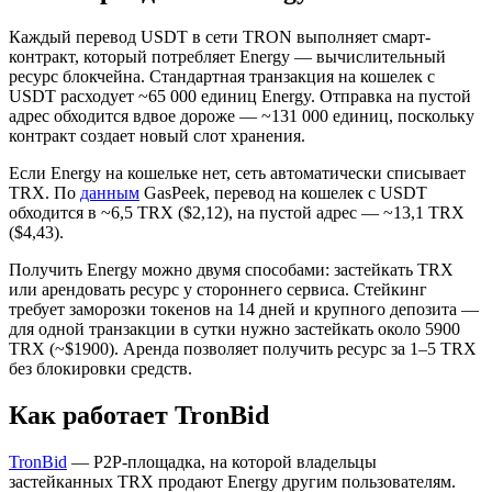
Каждый перевод USDT в сети TRON выполняет смарт-
контракт, который потребляет Energy — вычислительный
ресурс блокчейна. Стандартная транзакция на кошелек с
USDT расходует ~65 000 единиц Energy. Отправка на пустой
адрес обходится вдвое дороже — ~131 000 единиц, поскольку
контракт создает новый слот хранения.
Если Energy на кошельке нет, сеть автоматически списывает
TRX. По
данным
GasPeek, перевод на кошелек с USDT
обходится в ~6,5 TRX ($2,12), на пустой адрес — ~13,1 TRX
($4,43).
Получить Energy можно двумя способами: застейкать TRX
или арендовать ресурс у стороннего сервиса. Стейкинг
требует заморозки токенов на 14 дней и крупного депозита —
для одной транзакции в сутки нужно застейкать около 5900
TRX (~$1900). Аренда позволяет получить ресурс за 1–5 TRX
без блокировки средств.
Как работает TronBid
TronBid
— P2P-площадка, на которой владельцы
застейканных TRX продают Energy другим пользователям.