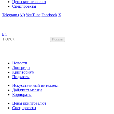
Цены криптовалют
Спецпроекты
Telegram (AI)
YouTube
Facebook
X
En
Новости
Лонгриды
Крипториум
Подкасты
Искусственный интеллект
Дайджест месяца
Корпораты
Цены криптовалют
Спецпроекты