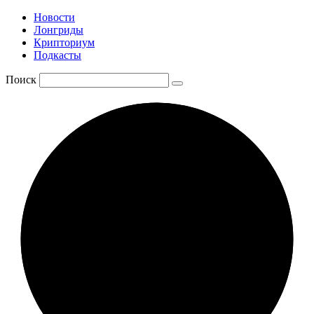
Новости
Лонгриды
Крипториум
Подкасты
Поиск