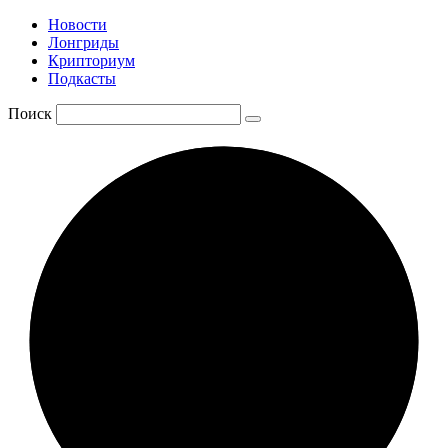
Новости
Лонгриды
Крипториум
Подкасты
Поиск