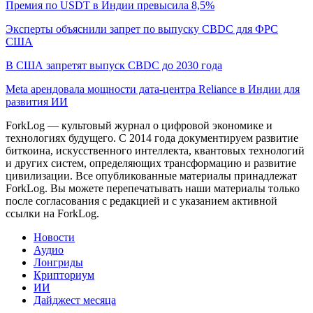
Премия по USDT в Индии превысила 8,5%
Эксперты объяснили запрет по выпуску CBDC для ФРС
США
В США запретят выпуск CBDC до 2030 года
Meta арендовала мощности дата-центра Reliance в Индии для
развития ИИ
ForkLog — культовый журнал о цифровой экономике и
технологиях будущего. С 2014 года документируем развитие
биткоина, искусственного интеллекта, квантовых технологий
и других систем, определяющих трансформацию и развитие
цивилизации.
Все опубликованные материалы принадлежат
ForkLog. Вы можете перепечатывать наши материалы только
после согласования с редакцией и с указанием активной
ссылки на ForkLog.
Новости
Аудио
Лонгриды
Крипториум
ИИ
Дайджест месяца