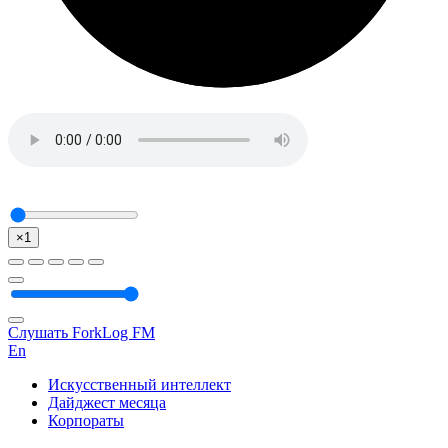
×1
Слушать ForkLog FM
En
Искусственный интеллект
Дайджест месяца
Корпораты