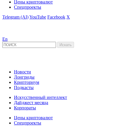
Цены криптовалют
Спецпроекты
Telegram (AI)
YouTube
Facebook
X
En
Новости
Лонгриды
Крипториум
Подкасты
Искусственный интеллект
Дайджест месяца
Корпораты
Цены криптовалют
Спецпроекты