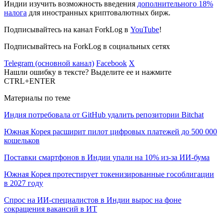
Индии изучить возможность введения
дополнительного 18%
налога
для иностранных криптовалютных бирж.
Подписывайтесь на канал ForkLog в
YouTube
!
Подписывайтесь на ForkLog в социальных сетях
Telegram (основной канал)
Facebook
X
Нашли ошибку в тексте? Выделите ее и нажмите
CTRL+ENTER
Материалы по теме
Индия потребовала от GitHub удалить репозитории Bitchat
Южная Корея расширит пилот цифровых платежей до 500 000
кошельков
Поставки смартфонов в Индии упали на 10% из-за ИИ-бума
Южная Корея протестирует токенизированные гособлигации
в 2027 году
Спрос на ИИ-специалистов в Индии вырос на фоне
сокращения вакансий в ИТ