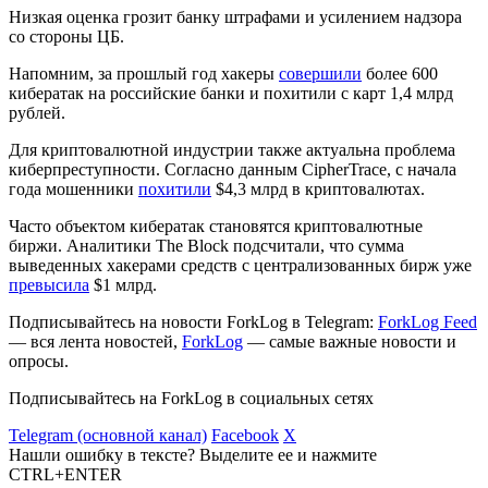
Низкая оценка грозит банку штрафами и усилением надзора
со стороны ЦБ.
Напомним, за прошлый год хакеры
совершили
более 600
кибератак на российские банки и похитили с карт 1,4 млрд
рублей.
Для криптовалютной индустрии также актуальна проблема
киберпреступности. Согласно данным CipherTrace, с начала
года мошенники
похитили
$4,3 млрд в криптовалютах.
Часто объектом кибератак становятся криптовалютные
биржи. Аналитики The Block подсчитали, что сумма
выведенных хакерами средств с централизованных бирж уже
превысила
$1 млрд.
Подписывайтесь на новости ForkLog в Telegram:
ForkLog Feed
— вся лента новостей,
ForkLog
— самые важные новости и
опросы.
Подписывайтесь на ForkLog в социальных сетях
Telegram (основной канал)
Facebook
X
Нашли ошибку в тексте? Выделите ее и нажмите
CTRL+ENTER