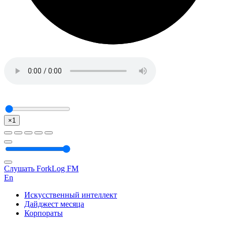
×1
Слушать ForkLog FM
En
Искусственный интеллект
Дайджест месяца
Корпораты