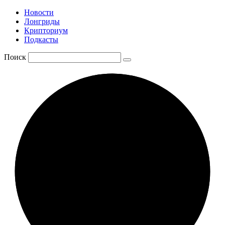
Новости
Лонгриды
Крипториум
Подкасты
Поиск