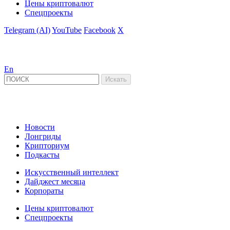
Цены криптовалют
Спецпроекты
Telegram (AI)
YouTube
Facebook
X
En
Новости
Лонгриды
Крипториум
Подкасты
Искусственный интеллект
Дайджест месяца
Корпораты
Цены криптовалют
Спецпроекты