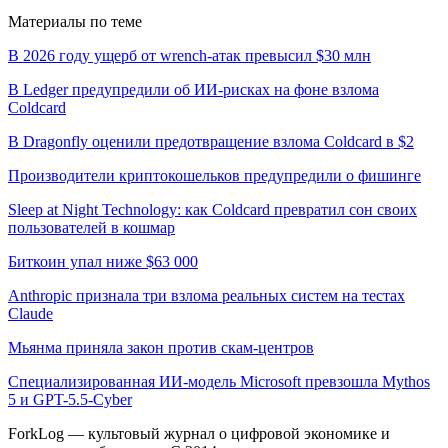
Материалы по теме
В 2026 году ущерб от wrench-атак превысил $30 млн
В Ledger предупредили об ИИ-рисках на фоне взлома
Coldcard
В Dragonfly оценили предотвращение взлома Coldcard в $2
Производители криптокошельков предупредили о фишинге
Sleep at Night Technology: как Coldcard превратил сон своих
пользователей в кошмар
Биткоин упал ниже $63 000
Anthropic признала три взлома реальных систем на тестах
Claude
Мьянма приняла закон против скам-центров
Специализированная ИИ-модель Microsoft превзошла Mythos
5 и GPT-5.5-Cyber
ForkLog — культовый журнал о цифровой экономике и