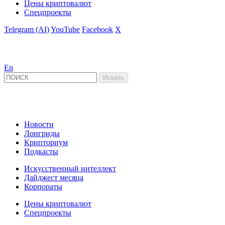
Цены криптовалют
Спецпроекты
Telegram (AI)
YouTube
Facebook
X
En
Новости
Лонгриды
Крипториум
Подкасты
Искусственный интеллект
Дайджест месяца
Корпораты
Цены криптовалют
Спецпроекты