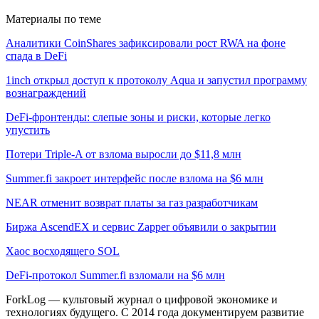
Материалы по теме
Аналитики CoinShares зафиксировали рост RWA на фоне
спада в DeFi
1inch открыл доступ к протоколу Aqua и запустил программу
вознаграждений
DeFi-фронтенды: слепые зоны и риски, которые легко
упустить
Потери Triple-A от взлома выросли до $11,8 млн
Summer.fi закроет интерфейс после взлома на $6 млн
NEAR отменит возврат платы за газ разработчикам
Биржа AscendEX и сервис Zapper объявили о закрытии
Хаос восходящего SOL
DeFi-протокол Summer.fi взломали на $6 млн
ForkLog — культовый журнал о цифровой экономике и
технологиях будущего. С 2014 года документируем развитие