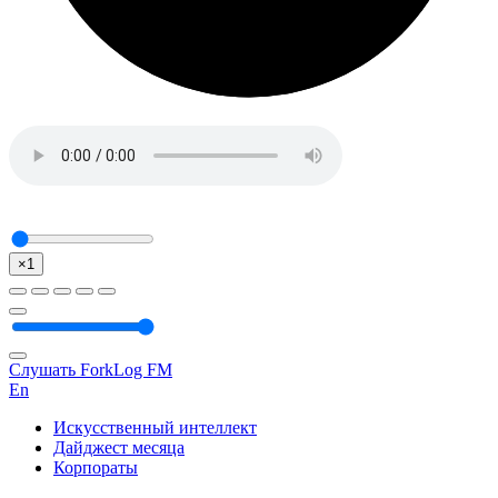
×1
Слушать ForkLog FM
En
Искусственный интеллект
Дайджест месяца
Корпораты