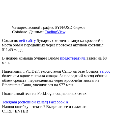
Четырехчасовой график SYN/USD биржи
Coinbase. Данные:
TradingView
.
Согласно
веб-сайту
Synapse, с момента запуска кроссчейн-
моста объем переданных через протокол активов составил
$11,45 млрд.
В ноябре команда Synapse Bridge
предотвратила
взлом на $8
млн.
Напомним,
TVL
DeFi-экосистемы Canto на базе Cosmos
вырос
более чем вдвое с начала января. За последний месяц общий
объем средств, переведенных через кроссчейн-мосты из
Ethereum в Canto, увеличился на $77 млн.
Подписывайтесь на ForkLog в социальных сетях
Telegram (основной канал)
Facebook
X
Нашли ошибку в тексте? Выделите ее и нажмите
CTRL+ENTER