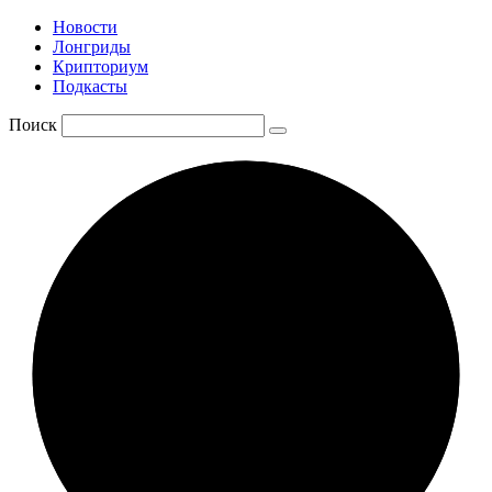
Новости
Лонгриды
Крипториум
Подкасты
Поиск