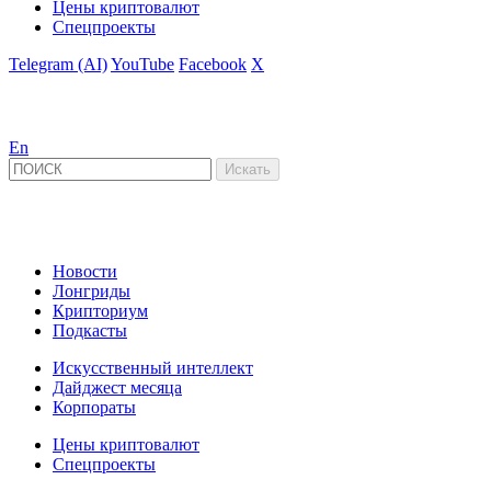
Цены криптовалют
Спецпроекты
Telegram (AI)
YouTube
Facebook
X
En
Новости
Лонгриды
Крипториум
Подкасты
Искусственный интеллект
Дайджест месяца
Корпораты
Цены криптовалют
Спецпроекты