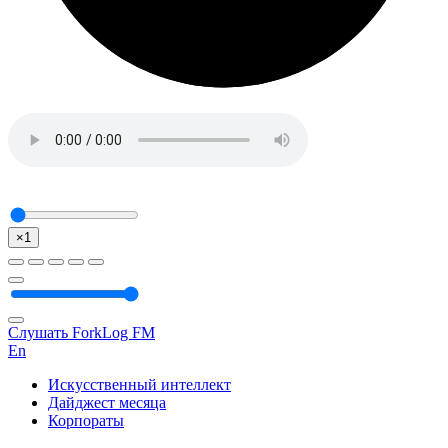
×1
Слушать ForkLog FM
En
Искусственный интеллект
Дайджест месяца
Корпораты