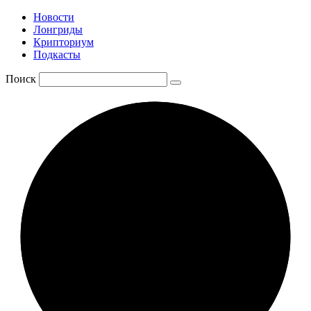
Новости
Лонгриды
Крипториум
Подкасты
Поиск