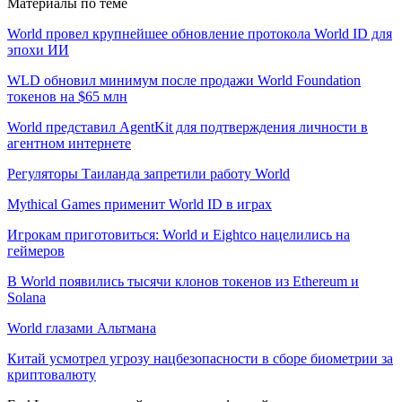
Материалы по теме
World провел крупнейшее обновление протокола World ID для
эпохи ИИ
WLD обновил минимум после продажи World Foundation
токенов на $65 млн
World представил AgentKit для подтверждения личности в
агентном интернете
Регуляторы Таиланда запретили работу World
Mythical Games применит World ID в играх
Игрокам приготовиться: World и Eightco нацелились на
геймеров
В World появились тысячи клонов токенов из Ethereum и
Solana
World глазами Альтмана
Китай усмотрел угрозу нацбезопасности в сборе биометрии за
криптовалюту