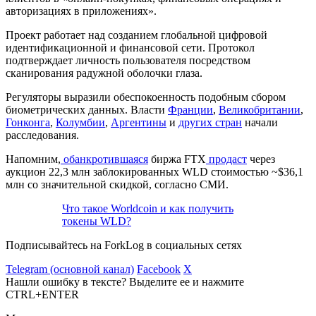
авторизациях в приложениях».
Проект работает над созданием глобальной цифровой
идентификационной и финансовой сети. Протокол
подтверждает личность пользователя посредством
сканирования радужной оболочки глаза.
Регуляторы выразили обеспокоенность подобным сбором
биометрических данных. Власти
Франции
,
Великобритании
,
Гонконга
,
Колумбии
,
Аргентины
и
других стран
начали
расследования.
Напомним,
обанкротившаяся
биржа FTX
продаст
через
аукцион 22,3 млн заблокированных WLD стоимостью ~$36,1
млн со значительной скидкой, согласно СМИ.
Что такое Worldcoin и как получить
токены WLD?
Подписывайтесь на ForkLog в социальных сетях
Telegram (основной канал)
Facebook
X
Нашли ошибку в тексте? Выделите ее и нажмите
CTRL+ENTER