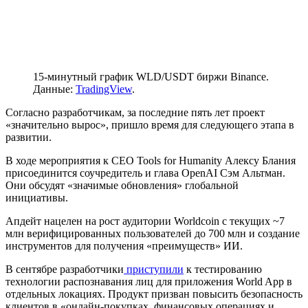
15-минутный график WLD/USDT биржи Binance.
Данные:
TradingView
.
Согласно разработчикам, за последние пять лет проект
«значительно вырос», пришло время для следующего этапа в
развитии.
В ходе мероприятия к CEO Tools for Humanity Алексу Блания
присоединится соучредитель и глава OpenAI Сэм Альтман.
Они обсудят «значимые обновления» глобальной
инициативы.
Апдейт нацелен на рост аудитории Worldcoin с текущих ~7
млн верифицированных пользователей до 700 млн и создание
инструментов для получения «преимуществ» ИИ.
В сентябре разработчики
приступили
к тестированию
технологии распознавания лиц для приложения World App в
отдельных локациях. Продукт призван повысить безопасность
клиентов в «онлайн-покупках, финансовых операциях и