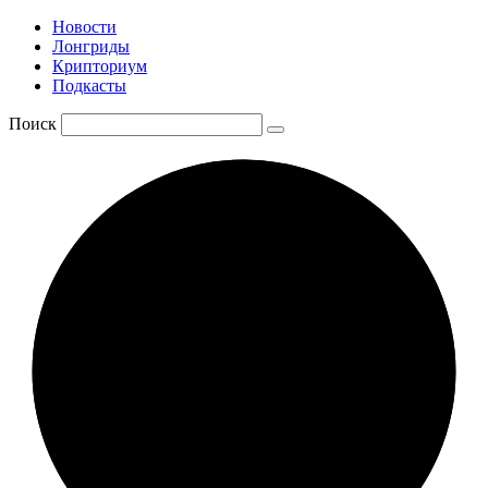
Новости
Лонгриды
Крипториум
Подкасты
Поиск