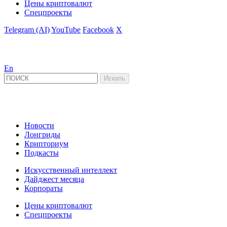
Цены криптовалют
Спецпроекты
Telegram (AI)
YouTube
Facebook
X
En
Новости
Лонгриды
Крипториум
Подкасты
Искусственный интеллект
Дайджест месяца
Корпораты
Цены криптовалют
Спецпроекты