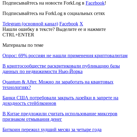
Подписывайтесь на новости ForkLog в
Facebook
!
Подписывайтесь на ForkLog в социальных сетях
Telegram (основной канал)
Facebook
X
Нашли ошибку в тексте? Выделите ее и нажмите
CTRL+ENTER
Материалы по теме
Опрос: 69% россиян не нашли применения криптовалютам
В криптосообществе раскритиковали публикацию базы
данных по недвижимости Нью-Йорка
Quantum & After. Можно ли заработать на квантовых
технологиях?
Банки США потребовали закрыть лазейки в запрете на
доходность стейблкоинов
В Китае предложили считать использование миксеров
признаком отмывания денег
Биткоин пережил худший месяц за четыре года