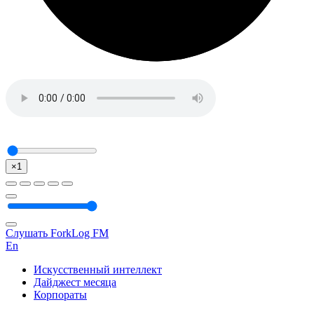
×1
Слушать ForkLog FM
En
Искусственный интеллект
Дайджест месяца
Корпораты