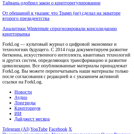
Тайвань одобрил закон о крипторегулировании
От обещаний к указам: что Трамп (не) сделал на экваторе
второго президентства
Аналитики Wintermute спрогнозировали консолидацию
крипторынка
ForkLog — культовый журнал о цифровой экономике и
технологиях будущего. С 2014 года документируем развитие
биткоина, искусственного интеллекта, квантовых технологий
и других систем, определяющих трансформацию и развитие
цивилизации.
Все опубликованные материалы принадлежат
ForkLog. Вы можете перепечатывать наши материалы только
после согласования с редакцией и с указанием активной
ссылки на ForkLog.
Новости
Аудио
Лонгриды
Крипториум
ИИ
Дайджест месяца
Telegram (AI)
YouTube
Facebook
X