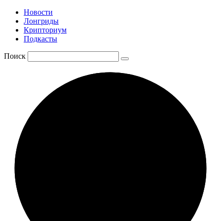
Новости
Лонгриды
Крипториум
Подкасты
Поиск