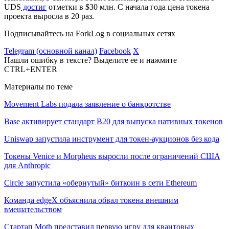
UDS
достиг
отметки в $30 млн. С начала года цена токена
проекта выросла в 20 раз.
Подписывайтесь на ForkLog в социальных сетях
Telegram (основной канал)
Facebook
X
Нашли ошибку в тексте? Выделите ее и нажмите
CTRL+ENTER
Материалы по теме
Movement Labs подала заявление о банкротстве
Base активирует стандарт B20 для выпуска нативных токенов
Uniswap запустила инструмент для токен-аукционов без кода
Токены Venice и Morpheus выросли после ограничений США
для Anthropic
Circle запустила «обернутый» биткоин в сети Ethereum
Команда edgeX объяснила обвал токена внешним
вмешательством
Стартап Moth представил первую игру для квантовых