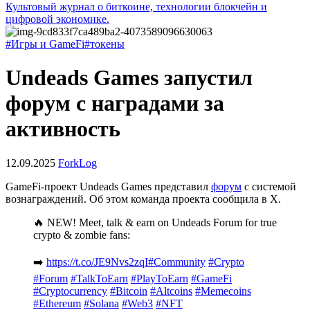
Культовый журнал о биткоине, технологии блокчейн и
цифровой экономике.
#Игры и GameFi
#токены
Undeads Games запустил
форум с наградами за
активность
12.09.2025
ForkLog
GameFi-проект Undeads Games представил
форум
с системой
вознаграждений. Об этом команда проекта сообщила в X.
🔥 NEW! Meet, talk & earn on Undeads Forum for true
crypto & zombie fans:
➡️
https://t.co/JE9Nvs2zqI
#Community
#Crypto
#Forum
#TalkToEarn
#PlayToEarn
#GameFi
#Cryptocurrency
#Bitcoin
#Altcoins
#Memecoins
#Ethereum
#Solana
#Web3
#NFT