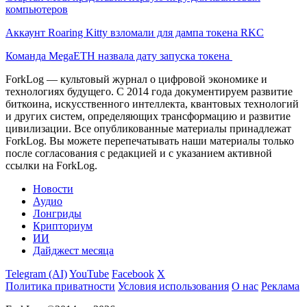
компьютеров
Аккаунт Roaring Kitty взломали для дампа токена RKC
Команда MegaETH назвала дату запуска токена
ForkLog — культовый журнал о цифровой экономике и
технологиях будущего. С 2014 года документируем развитие
биткоина, искусственного интеллекта, квантовых технологий
и других систем, определяющих трансформацию и развитие
цивилизации.
Все опубликованные материалы принадлежат
ForkLog. Вы можете перепечатывать наши материалы только
после согласования с редакцией и с указанием активной
ссылки на ForkLog.
Новости
Аудио
Лонгриды
Крипториум
ИИ
Дайджест месяца
Telegram (AI)
YouTube
Facebook
X
Политика приватности
Условия использования
О нас
Реклама