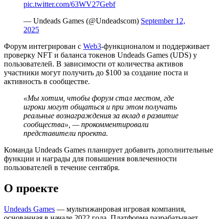
pic.twitter.com/63WV27Gebf
— Undeads Games (@Undeadscom)
September 12,
2025
Форум интегрирован с
Web3
-функционалом и поддерживает
проверку NFT и баланса токенов Undeads Games (UDS) у
пользователей. В зависимости от количества активов
участники могут получить до $100 за создание поста и
активность в сообществе.
«Мы хотим, чтобы форум стал местом, где
игроки могут общаться и при этом получать
реальные вознаграждения за вклад в развитие
сообщества», — прокомментировали
представители проекта.
Команда Undeads Games планирует добавить дополнительные
функции и награды для повышения вовлеченности
пользователей в течение сентября.
О проекте
Undeads Games
— мультижанровая игровая компания,
основанная в начале 2022 года. Платформа разрабатывает