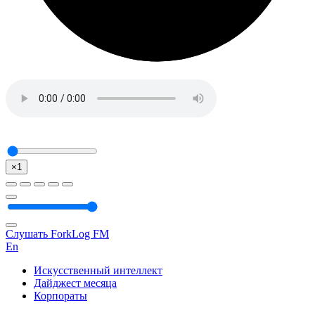
×1
Слушать ForkLog FM
En
Искусственный интеллект
Дайджест месяца
Корпораты