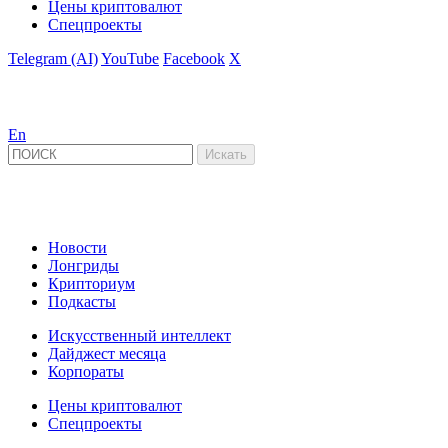
Цены криптовалют
Спецпроекты
Telegram (AI)
YouTube
Facebook
X
En
Новости
Лонгриды
Крипториум
Подкасты
Искусственный интеллект
Дайджест месяца
Корпораты
Цены криптовалют
Спецпроекты