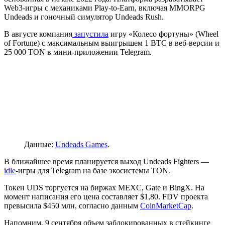
Web3-игры с механиками
Play-to-Earn
, включая MMORPG
Undeads и гоночный симулятор Undeads Rush.
В августе компания
запустила
игру «Колесо фортуны» (Wheel
of Fortune) с максимальным выигрышем 1 BTC в веб-версии и
25 000 TON в мини-приложении Telegram.
Данные:
Undeads Games
.
В ближайшее время планируется выход Undeads Fighters —
idle
-игры для Telegram на базе экосистемы TON.
Токен UDS торгуется на биржах MEXC, Gate и BingX. На
момент написания его цена составляет $1,80. FDV проекта
превысила $450 млн, согласно данным
CoinMarketCap
.
Напомним, 9 сентября объем заблокированных в стейкинге