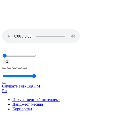
×1
Слушать ForkLog FM
En
Искусственный интеллект
Дайджест месяца
Корпораты