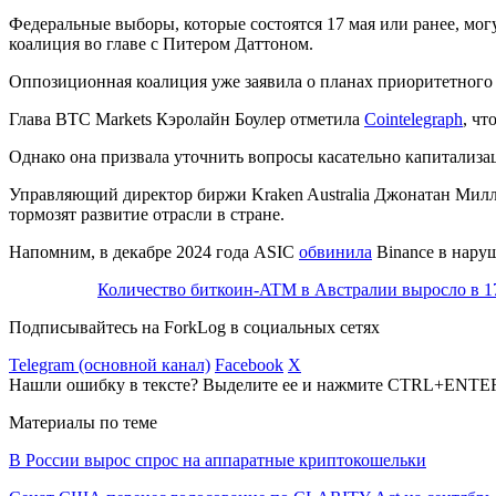
Федеральные выборы, которые состоятся 17 мая или ранее, мо
коалиция во главе с Питером Даттоном.
Оппозиционная коалиция уже заявила о планах приоритетного
Глава BTC Markets Кэролайн Боулер отметила
Cointelegraph
, ч
Однако она призвала уточнить вопросы касательно капитализа
Управляющий директор биржи Kraken Australia Джонатан Милле
тормозят развитие отрасли в стране.
Напомним, в декабре 2024 года
ASIC
обвинила
Binance в нару
Количество биткоин-ATM в Австралии выросло в 17
Подписывайтесь на ForkLog в социальных сетях
Telegram (основной канал)
Facebook
X
Нашли ошибку в тексте? Выделите ее и нажмите CTRL+ENTE
Материалы по теме
В России вырос спрос на аппаратные криптокошельки