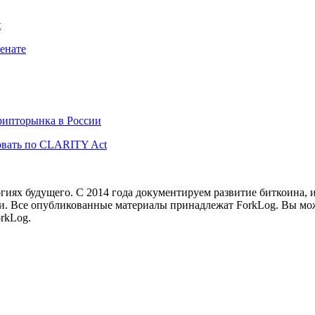
t
енате
рипторынка в России
вать по CLARITY Act
иях будущего. С 2014 года документируем развитие биткоина, 
и.
Все опубликованные материалы принадлежат ForkLog. Вы мож
rkLog.