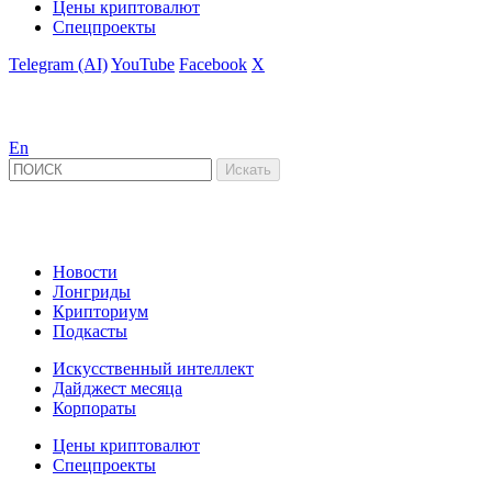
Цены криптовалют
Спецпроекты
Telegram (AI)
YouTube
Facebook
X
En
Новости
Лонгриды
Крипториум
Подкасты
Искусственный интеллект
Дайджест месяца
Корпораты
Цены криптовалют
Спецпроекты