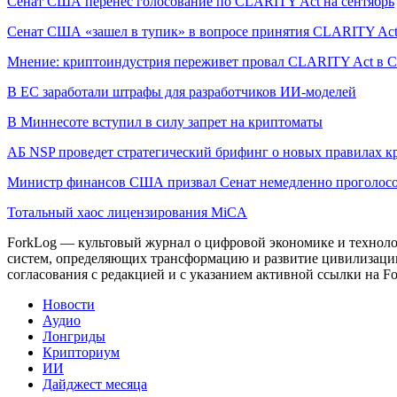
Сенат США перенес голосование по CLARITY Act на сентябрь
Сенат США «зашел в тупик» в вопросе принятия CLARITY Ac
Мнение: криптоиндустрия переживет провал CLARITY Act в С
В ЕС заработали штрафы для разработчиков ИИ-моделей
В Миннесоте вступил в силу запрет на криптоматы
АБ NSP проведет стратегический брифинг о новых правилах к
Министр финансов США призвал Сенат немедленно проголосо
Тотальный хаос лицензирования MiCA
ForkLog — культовый журнал о цифровой экономике и технолог
систем, определяющих трансформацию и развитие цивилизаци
согласования с редакцией и с указанием активной ссылки на Fo
Новости
Аудио
Лонгриды
Крипториум
ИИ
Дайджест месяца