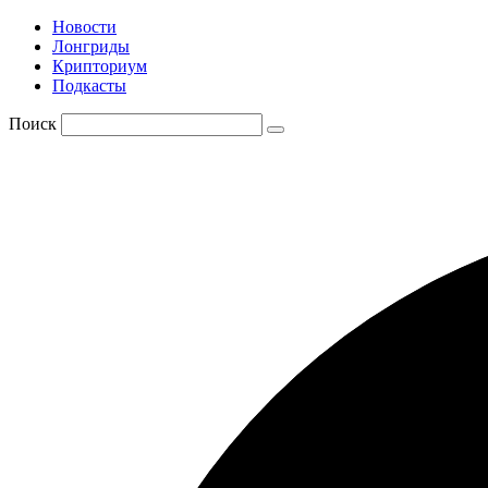
Новости
Лонгриды
Крипториум
Подкасты
Поиск