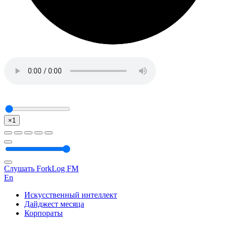
×1
Слушать ForkLog FM
En
Искусственный интеллект
Дайджест месяца
Корпораты