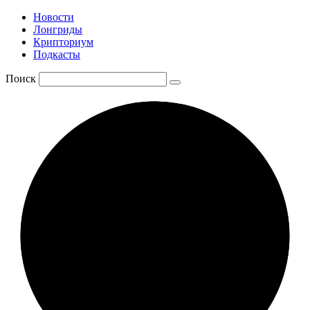
Новости
Лонгриды
Крипториум
Подкасты
Поиск