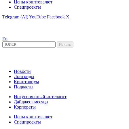
Цены криптовалют
Спецпроекты
Telegram (AI)
YouTube
Facebook
X
En
Новости
Лонгриды
Крипториум
Подкасты
Искусственный интеллект
Дайджест месяца
Корпораты
Цены криптовалют
Спецпроекты