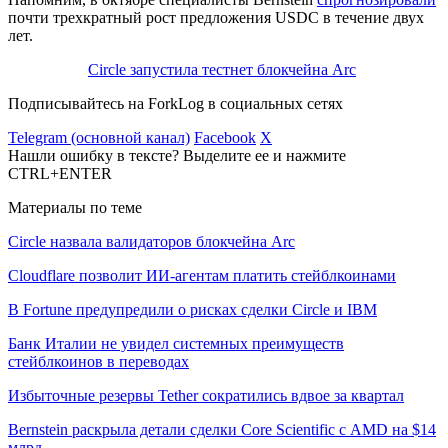
почти трехкратный рост предложения USDC в течение двух
лет.
Circle запустила тестнет блокчейна Arc
Подписывайтесь на ForkLog в социальных сетях
Telegram (основной канал)
Facebook
X
Нашли ошибку в тексте? Выделите ее и нажмите
CTRL+ENTER
Материалы по теме
Circle назвала валидаторов блокчейна Arc
Cloudflare позволит ИИ-агентам платить стейблкоинами
В Fortune предупредили о рисках сделки Circle и IBM
Банк Италии не увидел системных преимуществ
стейблкоинов в переводах
Избыточные резервы Tether сократились вдвое за квартал
Bernstein раскрыла детали сделки Core Scientific с AMD на $14
млрд