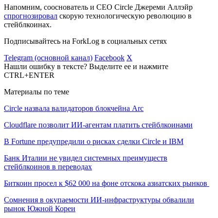
Напомним, сооснователь и CEO Circle Джереми Аллэйр
спрогнозировал
скорую технологическую революцию в
стейблкоинах.
Подписывайтесь на ForkLog в социальных сетях
Telegram (основной канал)
Facebook
X
Нашли ошибку в тексте? Выделите ее и нажмите
CTRL+ENTER
Материалы по теме
Circle назвала валидаторов блокчейна Arc
Cloudflare позволит ИИ-агентам платить стейблкоинами
В Fortune предупредили о рисках сделки Circle и IBM
Банк Италии не увидел системных преимуществ
стейблкоинов в переводах
Биткоин просел к $62 000 на фоне отскока азиатских рынков
Сомнения в окупаемости ИИ-инфраструктуры обвалили
рынок Южной Кореи