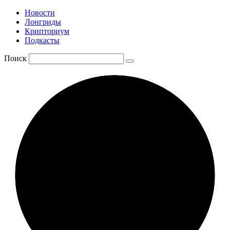
Новости
Лонгриды
Крипториум
Подкасты
Поиск