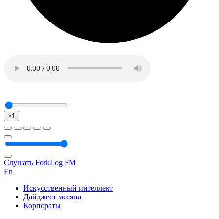
×1
Слушать ForkLog FM
En
Искусственный интеллект
Дайджест месяца
Корпораты