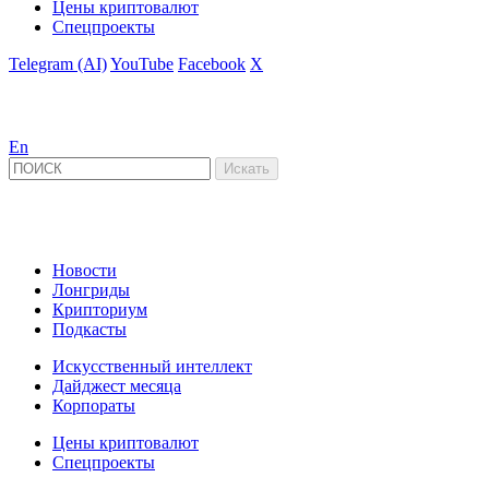
Цены криптовалют
Спецпроекты
Telegram (AI)
YouTube
Facebook
X
En
Новости
Лонгриды
Крипториум
Подкасты
Искусственный интеллект
Дайджест месяца
Корпораты
Цены криптовалют
Спецпроекты