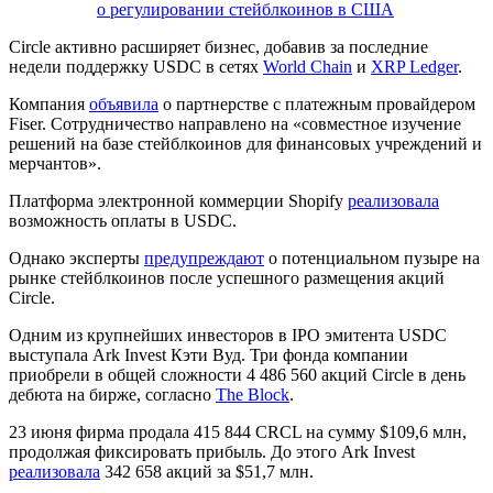
о регулировании стейблкоинов в США
Circle активно расширяет бизнес, добавив за последние
недели поддержку USDC в сетях
World Chain
и
XRP Ledger
.
Компания
объявила
о партнерстве с платежным провайдером
Fiser. Сотрудничество направлено на «совместное изучение
решений на базе стейблкоинов для финансовых учреждений и
мерчантов».
Платформа электронной коммерции Shopify
реализовала
возможность оплаты в USDC.
Однако эксперты
предупреждают
о потенциальном пузыре на
рынке стейблкоинов после успешного размещения акций
Circle.
Одним из крупнейших инвесторов в IPO эмитента USDC
выступала Ark Invest Кэти Вуд. Три фонда компании
приобрели в общей сложности 4 486 560 акций Circle в день
дебюта на бирже, согласно
The Block
.
23 июня фирма продала 415 844 CRCL на сумму $109,6 млн,
продолжая фиксировать прибыль. До этого Ark Invest
реализовала
342 658 акций за $51,7 млн.