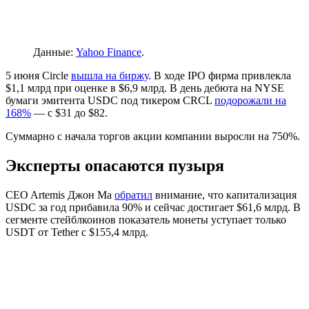
Данные:
Yahoo Finance
.
5 июня Circle
вышла на биржу
. В ходе
IPO
фирма привлекла
$1,1 млрд при оценке в $6,9 млрд. В день дебюта на
NYSE
бумаги эмитента USDC под тикером CRCL
подорожали на
168%
— с $31 до $82.
Суммарно с начала торгов акции компании выросли на 750%.
Эксперты опасаются пузыря
CEO Artemis Джон Ма
обратил
внимание, что капитализация
USDC за год прибавила 90% и сейчас достигает $61,6 млрд. В
сегменте стейблкоинов показатель монеты уступает только
USDT от Tether с $155,4 млрд.