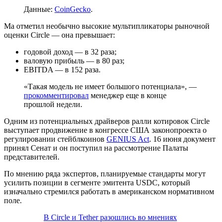
Данные:
CoinGecko
.
Ма отметил необычно высокие мультипликаторы рыночной
оценки Circle — она превышает:
годовой доход — в 32 раза;
валовую прибыль — в 80 раз;
EBITDA
— в 152 раза.
«Такая модель не имеет большого потенциала», —
прокомментировал
менеджер еще в конце
прошлой недели.
Одним из потенциальных драйверов ралли котировок Circle
выступает продвижение в конгрессе США законопроекта о
регулировании стейблкоинов
GENIUS Act
. 16 июня документ
принял Сенат и он поступил на рассмотрение Палаты
представителей.
По мнению ряда экспертов, планируемые стандарты могут
усилить позиции в сегменте эмитента USDC, который
изначально стремился работать в американском нормативном
поле.
В Circle и Tether разошлись во мнениях