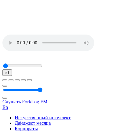
×1
Слушать ForkLog FM
En
Искусственный интеллект
Дайджест месяца
Корпораты