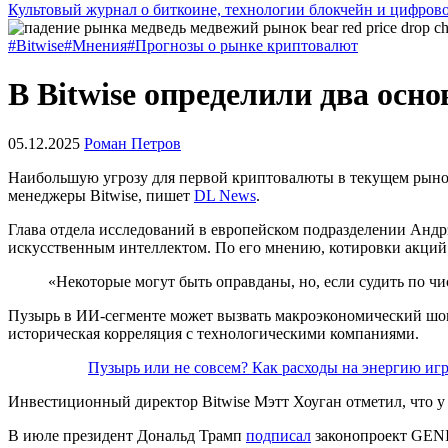
Культовый журнал о биткоине, технологии блокчейн и цифров
#Bitwise
#Мнения
#Прогнозы о рынке криптовалют
В Bitwise определили два ос
05.12.2025
Роман Петров
Наибольшую угрозу для первой криптовалюты в текущем рыно
менеджеры Bitwise, пишет
DL News
.
Глава отдела исследований в европейском подразделении Анд
искусственным интеллектом. По его мнению, котировки акций
«Некоторые могут быть оправданы, но, если судить по ч
Пузырь в ИИ-сегменте может вызвать макроэкономический шок
историческая корреляция с технологическими компаниями.
Пузырь или не совсем? Как расходы на энергию и
Инвестиционный директор Bitwise Мэтт Хоуган отметил, что 
В июле президент Дональд Трамп
подписал
законопроект GENI