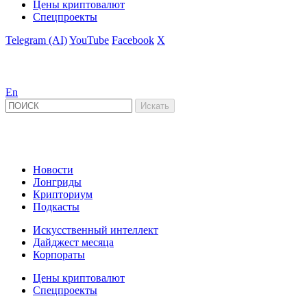
Цены криптовалют
Спецпроекты
Telegram (AI)
YouTube
Facebook
X
En
Новости
Лонгриды
Крипториум
Подкасты
Искусственный интеллект
Дайджест месяца
Корпораты
Цены криптовалют
Спецпроекты