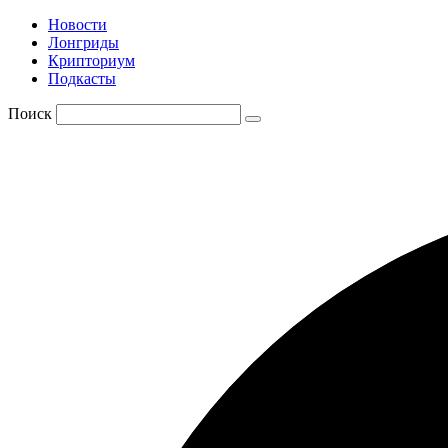
Новости
Лонгриды
Крипториум
Подкасты
Поиск