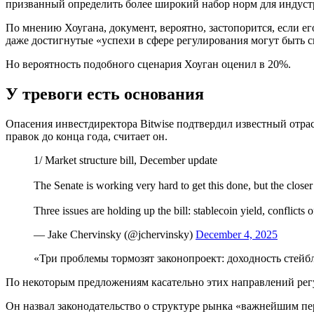
призванный определить более широкий набор норм для индус
По мнению Хоугана, документ, вероятно, застопорится, если 
даже достигнутые «успехи в сфере регулирования могут быть с
Но вероятность подобного сценария Хоуган оценил в 20%.
У тревоги есть основания
Опасения инвестдиректора Bitwise подтвердил известный отрас
правок до конца года, считает он.
1/ Market structure bill, December update
The Senate is working very hard to get this done, but the close
Three issues are holding up the bill: stablecoin yield, conflicts 
— Jake Chervinsky (@jchervinsky)
December 4, 2025
«Три проблемы тормозят законопроект: доходность стейб
По некоторым предложениям касательно этих направлений регу
Он назвал законодательство о структуре рынка «важнейшим п