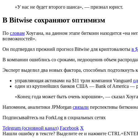
«У нас не будет второго шанса», — признал юрист.
В Bitwise сохраняют оптимизм
По
словам
Хоугана, на данном этапе биткоин находится «на не
возможностей».
Он подтвердил прежний прогноз Bitwise для криптовалюты
в 
В компании ошиблись со сроками, недооценив объем распродаж
Эксперт выделил два новых фактора, способных подтолкнуть 
управляющая активами на $11 трлн компания Vanguard
од
один из крупнейших банков США — Bank of America — 
«Конец года может быть очень хорошим», — сказал Хоуга
Напомним, аналитики JPMorgan
связали
перспективы биткоина 
Подписывайтесь на ForkLog в социальных сетях
Telegram (основной канал)
Facebook
X
Нашли ошибку в тексте? Выделите ее и нажмите CTRL+ENTE