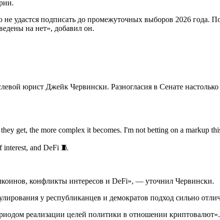
трии.
его не удастся подписать до промежуточных выборов 2026 года.
ведены на нет», добавил он.
левой юрист Джейк Червински. Разногласия в Сенате настолько 
r they get, the more complex it becomes. I'm not betting on a markup th
of interest, and DeFi 🧵
лкоинов, конфликты интересов и DeFi», — уточнил Червински.
лирования у республиканцев и демократов подход сильно отлич
ериодом реализации целей политики в отношении криптовалют». 