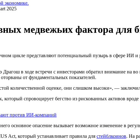
ой экономике.
новных медвежьих фактора для 
чном цикле представляют потенциальный пузырь в сфере ИИ и 
рэ Драгош в ходе встречи с инвесторами обратил внимание на 
 оторваны от фундаментальных показателей.
истой количественной оценке, они слишком высоки», — заключил
, который спровоцирует бегство из рискованных активов вроде
грают против ИИ-компаний
у него основное опасение вызывает возможное изменение в рег
US Act, который устанавливает правила для
стейблкоинов
. На р