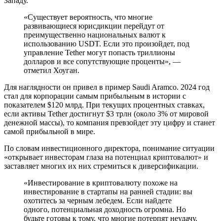
Западу.
«Существует вероятность, что многие
развивающиеся юрисдикции перейдут от
преимущественно национальных валют к
использованию USDT. Если это произойдет, под
управление Tether могут попасть триллионы
долларов и все сопутствующие проценты», —
отметил Хоуган.
Для наглядности он привел в пример Saudi Aramco. 2024 год
стал для корпорации самым прибыльным в истории с
показателем $120 млрд. При текущих процентных ставках,
если активы Tether достигнут $3 трлн (около 3% от мировой
денежной массы), то компания превзойдет эту цифру и станет
самой прибыльной в мире.
По словам инвестиционного директора, понимание ситуации
«открывает инвесторам глаза на потенциал криптовалют» и
заставляет многих их них стремиться к диверсификации.
«Инвестирование в криптовалюту похоже на
инвестирование в стартапы на ранней стадии: вы
охотитесь за черным лебедем. Если найдете
одного, потенциальная доходность огромна. Но
будьте готовы к тому, что многие потерпят неудачу.