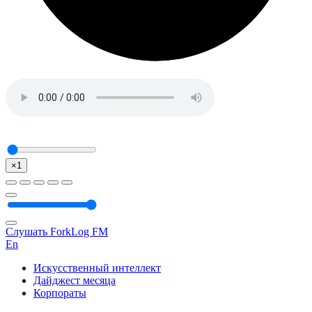
×1
Слушать ForkLog FM
En
Искусственный интеллект
Дайджест месяца
Корпораты