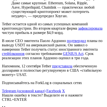
Даже самые крупные. Ethereum, Solana, Ripple,
Aave, Hyperliquid, Chainlink — практически любой
существующий криптопроект может потерпеть
неудачу», — предупредил Хоуган.
Tether остается одной из самых успешных компаний
криптоиндустрии. Во втором квартале фирма
зафиксировала
чистую прибыль в размере $4,9 млрд.
В июле CEO эмитента Паоло Ардоино
подтвердил
планы по
выводу USDT на американский рынок. Он заявил о
намерении Tether получить статус иностранного эмитента
стейблкоинов
согласно требованиям
GENIUS Act
. Срок
реализации этих планов Ардоино оценил в три года.
Напомним, 12 сентября Tether
представила
обеспеченную
долларами и полностью регулируемую в США «стабильную
монету» USAT.
Подписывайтесь на ForkLog в социальных сетях
Telegram (основной канал)
Facebook
X
Нашли ошибку в тексте? Выделите ее и нажмите
CTRL+ENTER