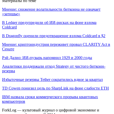
Материалы по теме
Мнение: снижение волатильности биткоина не означает
«затишье»
В Ledger предупредили об ИИ-рисках на фоне взлома
Coldcard
В Dragonfly оценили предотвращение взлома Coldcard в $2
Мнение: криптоиндустрия переживет провал CLARITY Act в
Сенате
Рэй Далио: ИИ-пузырь напомнил 1929 и 2000 годы
Аналитики поддержали отход Strategy от чистого биткоин-
резерва
Избыточные резервы Tether сократились вдвое за квартал
TD Cowen понизил цель по SharpLink на фоне слабости ETH
IBM назвала сроки коммерческого прорыва квантовых
компьютеров
ForkLog — культовый журнал о цифровой экономике и