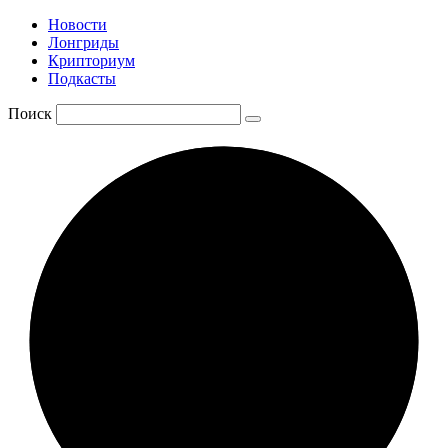
Новости
Лонгриды
Крипториум
Подкасты
Поиск