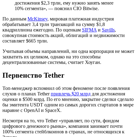
достижения $2,3 трлн, ему нужно занять менее
10% сегмента», — пояснил CIO Bitwise.
По данным
McKinsey
, мировая платежная индустрия
обрабатывает 3,4 трлн транзакций на сумму $1,8
квадриллиона ежегодно. По оценкам
SIFMA
и
Savills
,
совокупная стоимость акций, облигаций и недвижимости
составляет $665 трлн.
Учитывая объемы направлений, ни одна корпорация не может
захватить их целиком, однако на это способны
децентрализованные системы, считает Хоуган.
Первенство Tether
Топ-менеджер вспомнил об этом феномене после появления
слухов о планах Tether
привлечь $20 млрд
для достижения
оценки в $500 млрд. По его мнению, закрытие сделки сделало
бы эмитента USDT одним из самых дорогих стартапов в мире
наравне с OpenAI и SpaceX.
Несмотря на то, что Tether «управляет, по сути, фондом
цифрового денежного рынка», компания занимает почти
100% сегмента стейблкоинов в странах, не относящихся к