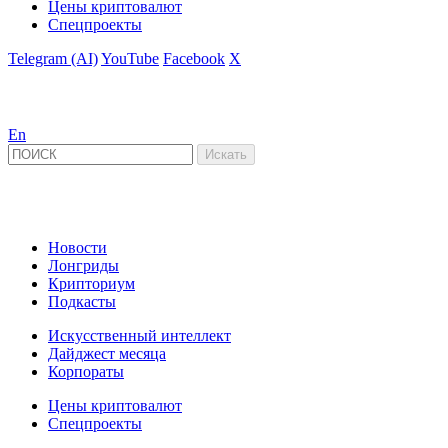
Цены криптовалют
Спецпроекты
Telegram (AI)
YouTube
Facebook
X
En
Новости
Лонгриды
Крипториум
Подкасты
Искусственный интеллект
Дайджест месяца
Корпораты
Цены криптовалют
Спецпроекты