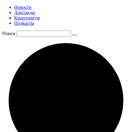
Новости
Лонгриды
Крипториум
Подкасты
Поиск