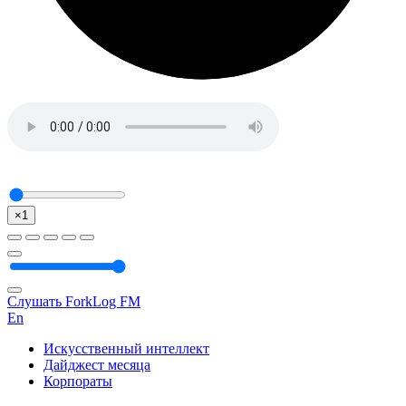
×1
Слушать ForkLog FM
En
Искусственный интеллект
Дайджест месяца
Корпораты