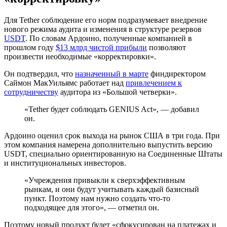
Для Tether соблюдение его норм подразумевает внедрение
нового режима аудита и изменения в структуре резервов
USDT
. По словам Ардоино, полученные компанией в
прошлом году
$13 млрд чистой прибыли
позволяют
произвести необходимые «корректировки».
Он подтвердил, что
назначенный в марте
финдиректором
Саймон МакУильямс работает над
привлечением к
сотрудничеству
аудитора из «Большой четверки».
«Tether будет соблюдать GENIUS Act», — добавил
он.
Ардоино оценил срок выхода на рынок США в три года. При
этом компания намерена дополнительно выпустить версию
USDT, специально ориентированную на Соединенные Штаты
и институциональных инвесторов.
«Учреждения привыкли к сверхэффективным
рынкам, и они будут учитывать каждый базисный
пункт. Поэтому нам нужно создать что-то
подходящее для этого», — отметил он.
Поэтому новый продукт будет «сфокусирован на платежах и