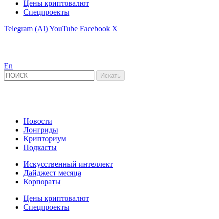
Цены криптовалют
Спецпроекты
Telegram (AI)
YouTube
Facebook
X
En
Новости
Лонгриды
Крипториум
Подкасты
Искусственный интеллект
Дайджест месяца
Корпораты
Цены криптовалют
Спецпроекты