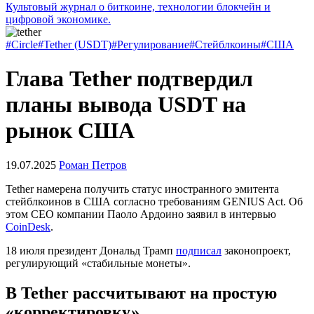
Культовый журнал о биткоине, технологии блокчейн и
цифровой экономике.
#Circle
#Tether (USDT)
#Регулирование
#Стейблкоины
#США
Глава Tether подтвердил
планы вывода USDT на
рынок США
19.07.2025
Роман Петров
Tether намерена получить статус иностранного эмитента
стейблкоинов в США согласно требованиям GENIUS Act. Об
этом CEO компании Паоло Ардоино заявил в интервью
CoinDesk
.
18 июля президент Дональд Трамп
подписал
законопроект,
регулирующий «стабильные монеты».
В Tether рассчитывают на простую
«корректировку»