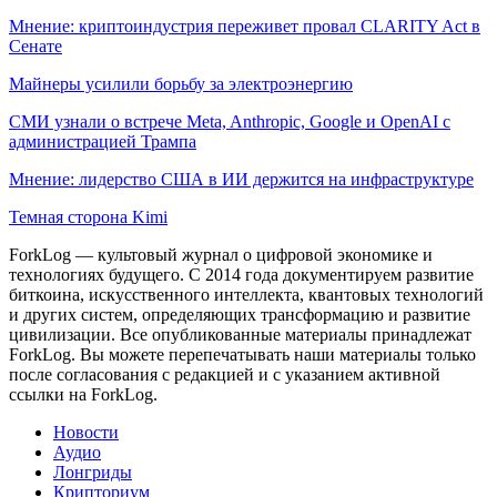
Мнение: криптоиндустрия переживет провал CLARITY Act в
Сенате
Майнеры усилили борьбу за электроэнергию
СМИ узнали о встрече Meta, Anthropic, Google и OpenAI с
администрацией Трампа
Мнение: лидерство США в ИИ держится на инфраструктуре
Темная сторона Kimi
ForkLog — культовый журнал о цифровой экономике и
технологиях будущего. С 2014 года документируем развитие
биткоина, искусственного интеллекта, квантовых технологий
и других систем, определяющих трансформацию и развитие
цивилизации.
Все опубликованные материалы принадлежат
ForkLog. Вы можете перепечатывать наши материалы только
после согласования с редакцией и с указанием активной
ссылки на ForkLog.
Новости
Аудио
Лонгриды
Крипториум