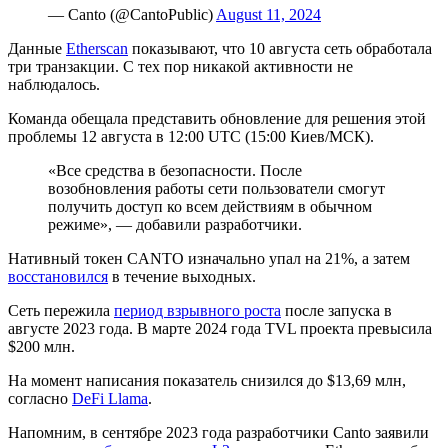
— Canto (@CantoPublic)
August 11, 2024
Данные
Etherscan
показывают, что 10 августа сеть обработала
три транзакции. С тех пор никакой активности не
наблюдалось.
Команда обещала представить обновление для решения этой
проблемы 12 августа в 12:00 UTC (15:00 Киев/МСК).
«Все средства в безопасности. После
возобновления работы сети пользователи смогут
получить доступ ко всем действиям в обычном
режиме», — добавили разработчики.
Нативный токен CANTO изначально упал на 21%, а затем
восстановился
в течение выходных.
Сеть пережила
период взрывного роста
после запуска в
августе 2023 года. В марте 2024 года
TVL
проекта превысила
$200 млн.
На момент написания показатель снизился до $13,69 млн,
согласно
DeFi Llama
.
Напомним, в сентябре 2023 года разработчики Canto заявили