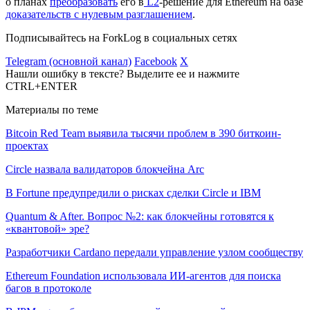
о планах
преобразовать
его в
L2
-решение для Ethereum на базе
доказательств с нулевым разглашением
.
Подписывайтесь на ForkLog в социальных сетях
Telegram (основной канал)
Facebook
X
Нашли ошибку в тексте? Выделите ее и нажмите
CTRL+ENTER
Материалы по теме
Bitcoin Red Team выявила тысячи проблем в 390 биткоин-
проектах
Circle назвала валидаторов блокчейна Arc
В Fortune предупредили о рисках сделки Circle и IBM
Quantum & After. Вопрос №2: как блокчейны готовятся к
«квантовой» эре?
Разработчики Cardano передали управление узлом сообществу
Ethereum Foundation использовала ИИ-агентов для поиска
багов в протоколе