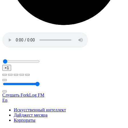
×1
Слушать ForkLog FM
En
Искусственный интеллект
Дайджест месяца
Корпораты