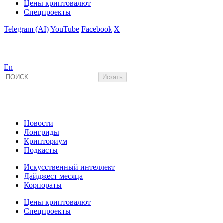
Цены криптовалют
Спецпроекты
Telegram (AI)
YouTube
Facebook
X
En
Новости
Лонгриды
Крипториум
Подкасты
Искусственный интеллект
Дайджест месяца
Корпораты
Цены криптовалют
Спецпроекты