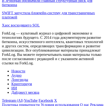
В JPMorgan обозначили главный структурный риск для
биткоина
SWIFT запустила блокчейн-систему для трансграничных
платежей
Хаос восходящего SOL
ForkLog — культовый журнал о цифровой экономике и
технологиях будущего. С 2014 года документируем развитие
биткоина, искусственного интеллекта, квантовых технологий
и других систем, определяющих трансформацию и развитие
цивилизации.
Все опубликованные материалы принадлежат
ForkLog. Вы можете перепечатывать наши материалы только
после согласования с редакцией и с указанием активной
ссылки на ForkLog.
Новости
Аудио
Лонгриды
Крипториум
ИИ
Дайджест месяца
Telegram (AI)
YouTube
Facebook
X
Политика приватности
Условия использования
О нас
Реклама