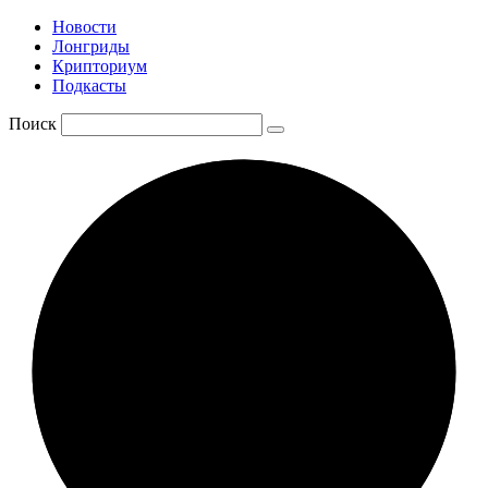
Новости
Лонгриды
Крипториум
Подкасты
Поиск