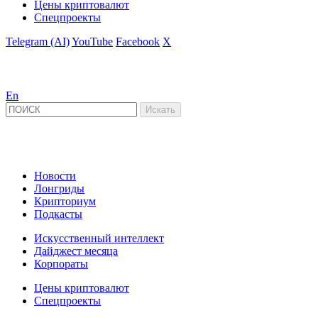
Цены криптовалют
Спецпроекты
Telegram (AI)
YouTube
Facebook
X
En
Новости
Лонгриды
Крипториум
Подкасты
Искусственный интеллект
Дайджест месяца
Корпораты
Цены криптовалют
Спецпроекты