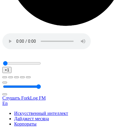
×1
Слушать ForkLog FM
En
Искусственный интеллект
Дайджест месяца
Корпораты