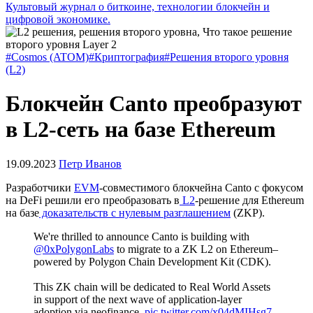
Культовый журнал о биткоине, технологии блокчейн и
цифровой экономике.
#Cosmos (ATOM)
#Криптография
#Решения второго уровня
(L2)
Блокчейн Canto преобразуют
в L2-cеть на базе Ethereum
19.09.2023
Петр Иванов
Разработчики
EVM
-совместимого блокчейна Canto c фокусом
на DeFi решили его преобразовать в
L2
-решение для Ethereum
на базе
доказательств с нулевым разглашением
(ZKP).
We're thrilled to announce Canto is building with
@0xPolygonLabs
to migrate to a ZK L2 on Ethereum–
powered by Polygon Chain Development Kit (CDK).
This ZK chain will be dedicated to Real World Assets
in support of the next wave of application-layer
adoption via neofinance.
pic.twitter.com/x04dMIHsg7