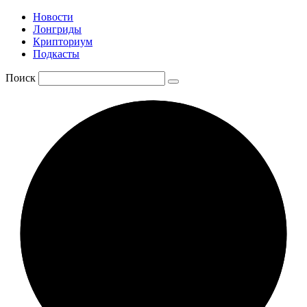
Новости
Лонгриды
Крипториум
Подкасты
Поиск