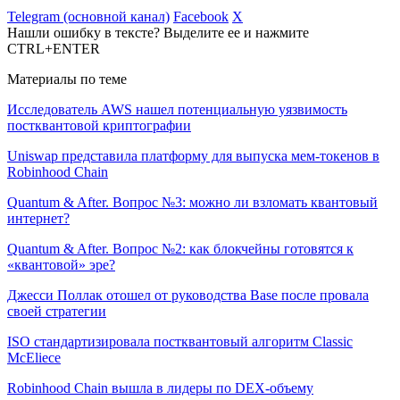
Telegram (основной канал)
Facebook
X
Нашли ошибку в тексте? Выделите ее и нажмите
CTRL+ENTER
Материалы по теме
Исследователь AWS нашел потенциальную уязвимость
постквантовой криптографии
Uniswap представила платформу для выпуска мем-токенов в
Robinhood Chain
Quantum & After. Вопрос №3: можно ли взломать квантовый
интернет?
Quantum & After. Вопрос №2: как блокчейны готовятся к
«квантовой» эре?
Джесси Поллак отошел от руководства Base после провала
своей стратегии
ISO стандартизировала постквантовый алгоритм Classic
McEliece
Robinhood Chain вышла в лидеры по DEX-объему