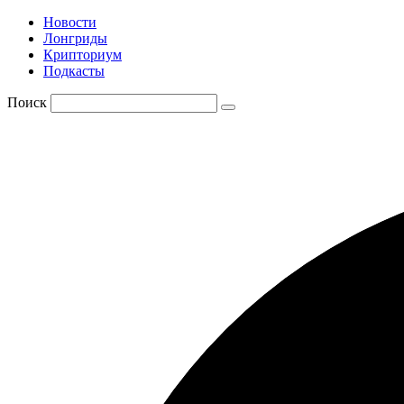
Новости
Лонгриды
Крипториум
Подкасты
Поиск