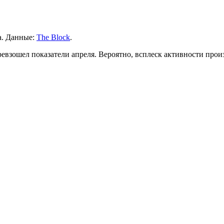
na. Данные:
The Block
.
евзошел показатели апреля. Вероятно, всплеск активности произ