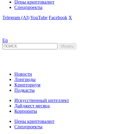
Цены криптовалют
Спецпроекты
Telegram (AI)
YouTube
Facebook
X
En
Новости
Лонгриды
Крипториум
Подкасты
Искусственный интеллект
Дайджест месяца
Корпораты
Цены криптовалют
Спецпроекты