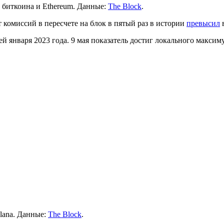
х биткоина и Ethereum. Данные:
The Block
.
 комиссий в пересчете на блок в пятый раз в истории
превысил
в
й января 2023 года. 9 мая показатель достиг локального максиму
olana. Данные:
The Block
.