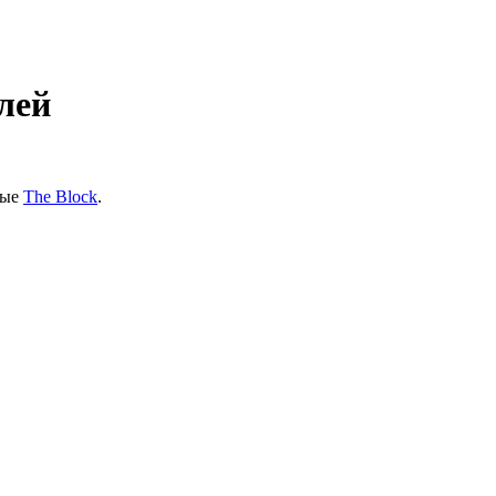
лей
ные
The Block
.