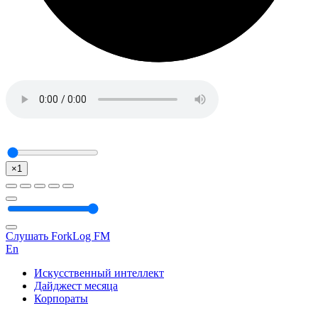
×1
Слушать ForkLog FM
En
Искусственный интеллект
Дайджест месяца
Корпораты