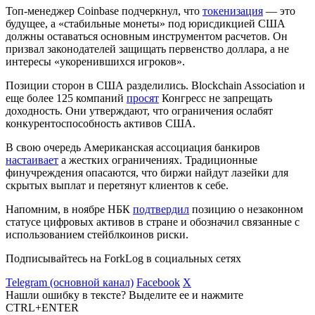
Топ-менеджер Coinbase подчеркнул, что
токенизация
— это
будущее, а «стабильные монеты» под юрисдикцией США
должны оставаться основным инструментом расчетов. Он
призвал законодателей защищать первенство доллара, а не
интересы «укоренившихся игроков».
Позиции сторон в США разделились. Blockchain Association и
еще более 125 компаний
просят
Конгресс не запрещать
доходность. Они утверждают, что ограничения ослабят
конкурентоспособность активов США.
В свою очередь Американская ассоциация банкиров
настаивает
а жестких ограничениях. Традиционные
финучреждения опасаются, что биржи найдут лазейки для
скрытых выплат и перетянут клиентов к себе.
Напомним, в ноябре НБК
подтвердил
позицию о незаконном
статусе цифровых активов в стране и обозначил связанные с
использованием стейблкоинов риски.
Подписывайтесь на ForkLog в социальных сетях
Telegram (основной канал)
Facebook
X
Нашли ошибку в тексте? Выделите ее и нажмите
CTRL+ENTER