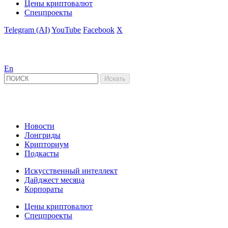
Цены криптовалют
Спецпроекты
Telegram (AI)
YouTube
Facebook
X
En
Новости
Лонгриды
Крипториум
Подкасты
Искусственный интеллект
Дайджест месяца
Корпораты
Цены криптовалют
Спецпроекты