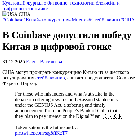
Культовый журнал о биткоине, технологии блокчейн и
цифровой экономике.
#Coinbase
#Китай
#конкуренция
#Мнения
#Стейблкоины
#США
В Coinbase допустили победу
Китая в цифровой гонке
31.12.2025
Елена Васильева
США могут проиграть конкуренцию Китаю из-за жесткого
регулирования
стейблкоинов
, считает представитель Coinbase
Фарьяр Ширзад.
For those who misunderstand what’s at stake in the
debate on offering rewards on US-issued stablecoins
under the GENIUS Act, a sobering and timely
announcement from the People’s Bank of China that
they plan to pay interest on the Digital Yuan. 🇨🇳🇨🇳
Tokenization is the future and…
pic.twitter.com/stg8ffKzT7