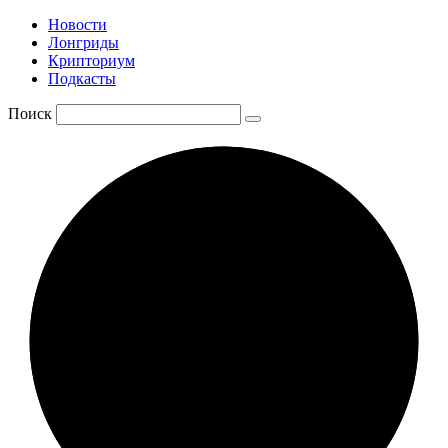
Новости
Лонгриды
Крипториум
Подкасты
Поиск