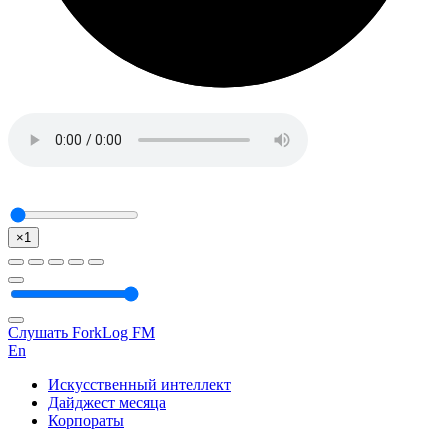
×1
Слушать ForkLog FM
En
Искусственный интеллект
Дайджест месяца
Корпораты