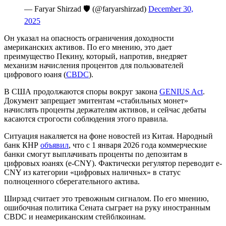
— Faryar Shirzad 🛡️ (@faryarshirzad)
December 30,
2025
Он указал на опасность ограничения доходности
американских активов. По его мнению, это дает
преимущество Пекину, который, напротив, внедряет
механизм начисления процентов для пользователей
цифрового юаня (
CBDC
).
В США продолжаются споры вокруг закона
GENIUS Act
.
Документ запрещает эмитентам «стабильных монет»
начислять проценты держателям активов, и сейчас дебаты
касаются строгости соблюдения этого правила.
Ситуация накаляется на фоне новостей из Китая. Народный
банк КНР
объявил
, что с 1 января 2026 года коммерческие
банки смогут выплачивать проценты по депозитам в
цифровых юанях (e-CNY). Фактически регулятор переводит e-
CNY из категории «цифровых наличных» в статус
полноценного сберегательного актива.
Ширзад считает это тревожным сигналом. По его мнению,
ошибочная политика Сената сыграет на руку иностранным
CBDC и неамериканским стейблкоинам.