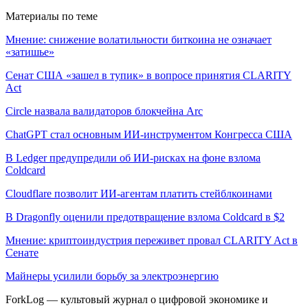
Материалы по теме
Мнение: снижение волатильности биткоина не означает
«затишье»
Сенат США «зашел в тупик» в вопросе принятия CLARITY
Act
Circle назвала валидаторов блокчейна Arc
ChatGPT стал основным ИИ-инструментом Конгресса США
В Ledger предупредили об ИИ-рисках на фоне взлома
Coldcard
Cloudflare позволит ИИ-агентам платить стейблкоинами
В Dragonfly оценили предотвращение взлома Coldcard в $2
Мнение: криптоиндустрия переживет провал CLARITY Act в
Сенате
Майнеры усилили борьбу за электроэнергию
ForkLog — культовый журнал о цифровой экономике и