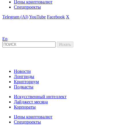
Цены криптовалют
Спецпроекты
Telegram (AI)
YouTube
Facebook
X
En
Новости
Лонгриды
Крипториум
Подкасты
Искусственный интеллект
Дайджест месяца
Корпораты
Цены криптовалют
Спецпроекты