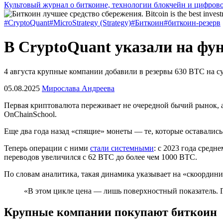
Культовый журнал о биткоине, технологии блокчейн и цифров
#CryptoQuant
#MicroStrategy (Strategy)
#Биткоин
#биткоин-резерв
В CryptoQuant указали на фу
4 августа крупные компании добавили в резервы 630 BTC на с
05.08.2025
Мирослава Андреева
Первая криптовалюта переживает не очередной бычий рынок, 
OnChainSchool.
Еще два года назад «спящие» монеты — те, которые оставали
Теперь операции с ними
стали системными
: с 2023 года сред
переводов увеличился с 62 BTC до более чем 1000 BTC.
По словам аналитика, такая динамика указывает на «скоордин
«В этом цикле цена — лишь поверхностный показатель. 
Крупные компании покупают биткоин