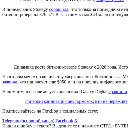
В понедельник Strategy
сообщила
, что только за последнюю н
биткоин-резерв на 376 571 BTC стоимостью $43 млрд по текущ
Динамика роста биткоин-резерв Strategy с 2020 года. Ист
На втором месте по количеству удерживаемых биткоинов — MAR
заявила
, что привлечет еще $950 млн на покупку цифрового зо
Напомним, в начале августа аналитики Galaxy Digital
сравнили
Гипербиткоинизация без тормозов: кто не пережив
Подписывайтесь на ForkLog в социальных сетях
Telegram (основной канал)
Facebook
X
Нашли ошибку в тексте? Выделите ее и нажмите CTRL+ENTE