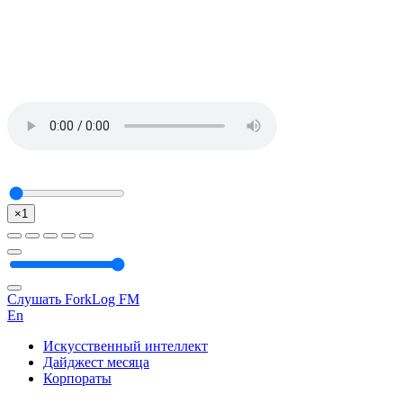
×1
Слушать ForkLog FM
En
Искусственный интеллект
Дайджест месяца
Корпораты