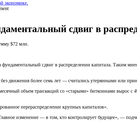
ой экономике.
ндаментальный сдвиг в распре
умму $72 млн.
а фундаментальный сдвиг в распределении капитала. Таким мн
сь без движения более семь лет — считались утерянными или п
немесячный объем транзакций со «старыми» биткоинами вырос с 
ированное перераспределение крупных капиталов».
Главное изменение — в том, кто контролирует будущее», — подч