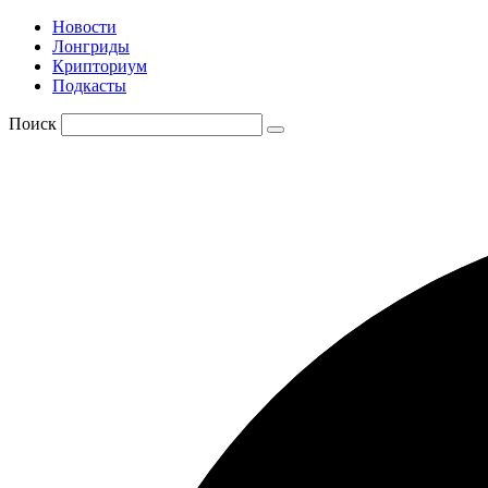
Новости
Лонгриды
Крипториум
Подкасты
Поиск