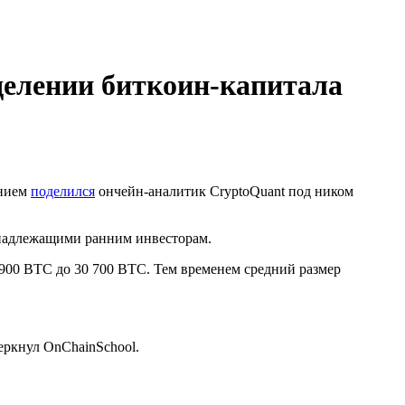
делении биткоин-капитала
ением
поделился
ончейн-аналитик CryptoQuant под ником
ринадлежащими ранним инвесторам.
4900 BTC до 30 700 BTC. Тем временем средний размер
еркнул OnChainSchool.