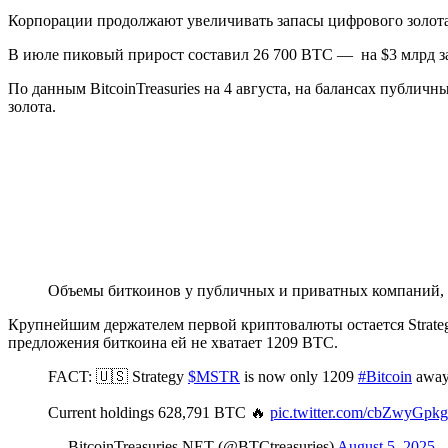
Корпорации продолжают увеличивать запасы цифрового золота. 
В июле пиковый прирост составил 26 700 BTC — на $3 млрд з
По данным BitcoinTreasuries на 4 августа, на балансах публ
золота.
Объемы биткоинов у публичных и приватных компаний,
Крупнейшим держателем первой криптовалюты остается Strate
предложения биткоина ей не хватает 1209 BTC.
FACT: 🇺🇸 Strategy
$MSTR
is now only 1209
#Bitcoin
away 
Current holdings 628,791 BTC 🔥
pic.twitter.com/cbZwyGpk
— BitcoinTreasuries.NET (@BTCtreasuries)
August 5, 2025