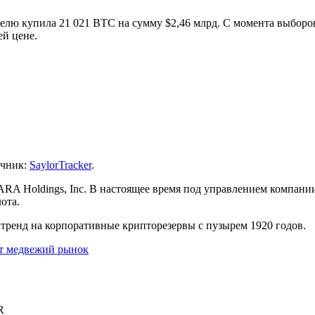
еделю купила 21 021 BTC на сумму $2,46 млрд. С момента выбор
ей цене.
очник:
SaylorTracker
.
A Holdings, Inc. В настоящее время под управлением компании
лота.
тренд на корпоративные крипторезервы с пузырем 1920 годов.
ет медвежий рынок
R