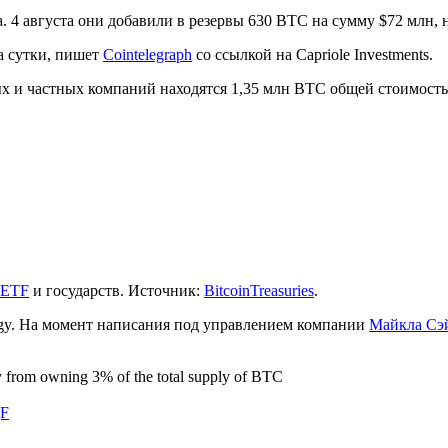
4 августа они добавили в резервы 630 BTC на сумму $72 млн, н
а сутки, пишет
Cointelegraph
со ссылкой на Capriole Investments.
ичных и частных компаний находятся 1,35 млн BTC общей стоимо
ETF
и государств. Источник:
BitcoinTreasuries
.
gy. На момент написания под управлением компании
Майкла Сэ
from owning 3% of the total supply of BTC
gF