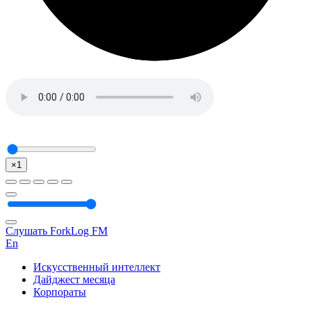
×1
Слушать ForkLog FM
En
Искусственный интеллект
Дайджест месяца
Корпораты