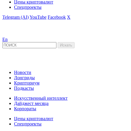
Цены криптовалют
Спецпроекты
Telegram (AI)
YouTube
Facebook
X
En
Новости
Лонгриды
Крипториум
Подкасты
Искусственный интеллект
Дайджест месяца
Корпораты
Цены криптовалют
Спецпроекты