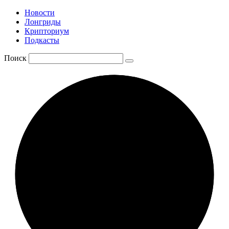
Новости
Лонгриды
Крипториум
Подкасты
Поиск