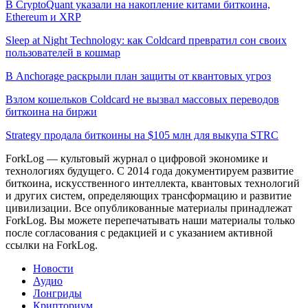
В CryptoQuant указали на накопление китами биткоина,
Ethereum и XRP
Sleep at Night Technology: как Coldcard превратил сон своих
пользователей в кошмар
В Anchorage раскрыли план защиты от квантовых угроз
Взлом кошельков Coldcard не вызвал массовых переводов
биткоина на биржи
Strategy продала биткоины на $105 млн для выкупа STRC
ForkLog — культовый журнал о цифровой экономике и
технологиях будущего. С 2014 года документируем развитие
биткоина, искусственного интеллекта, квантовых технологий
и других систем, определяющих трансформацию и развитие
цивилизации.
Все опубликованные материалы принадлежат
ForkLog. Вы можете перепечатывать наши материалы только
после согласования с редакцией и с указанием активной
ссылки на ForkLog.
Новости
Аудио
Лонгриды
Крипториум