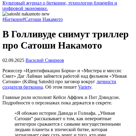
Культовый журнал о биткоине, технологии блокчейн и
цифровой экономике.
#Биткоин
#Сатоши Накамото
В Голливуде снимут триллер
про Сатоши Накамото
02.09.2025
Василий Смирнов
Режиссер «Идентификации Борна» и «Мистера и миссис
Смит» Даг Лайман займется работой над фильмом «Убивая
Сатоши» (Killing Satoshi) про заговор вокруг
личности
создателя биткоина
. Об этом пишет
Variety
.
Главные роли исполнят Кейси Аффлек и Пит Дэвидсон.
Подробности о персонажах пока держатся в секрете.
«Я обожаю истории Давида и Голиафа. „Убивая
Сатоши“ рассказывает о том, как невероятные
антигерои сражаются с самыми могущественными
людьми планеты в эпической битве, которая
затрагивает саму суть денег и того, кто ими