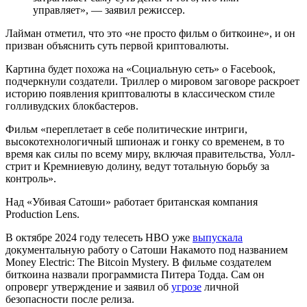
управляет», — заявил режиссер.
Лайман отметил, что это «не просто фильм о биткоине», и он
призван объяснить суть первой криптовалюты.
Картина будет похожа на «Социальную сеть» о Facebook,
подчеркнули создатели. Триллер о мировом заговоре раскроет
историю появления криптовалюты в классическом стиле
голливудских блокбастеров.
Фильм «переплетает в себе политические интриги,
высокотехнологичный шпионаж и гонку со временем, в то
время как силы по всему миру, включая правительства, Уолл-
стрит и Кремниевую долину, ведут тотальную борьбу за
контроль».
Над «Убивая Сатоши» работает британская компания
Production Lens.
В октябре 2024 году телесеть HBO уже
выпускала
документальную работу о Сатоши Накамото под названием
Money Electric: The Bitcoin Mystery. В фильме создателем
биткоина назвали программиста Питера Тодда. Сам он
опроверг утверждение и заявил об
угрозе
личной
безопасности после релиза.