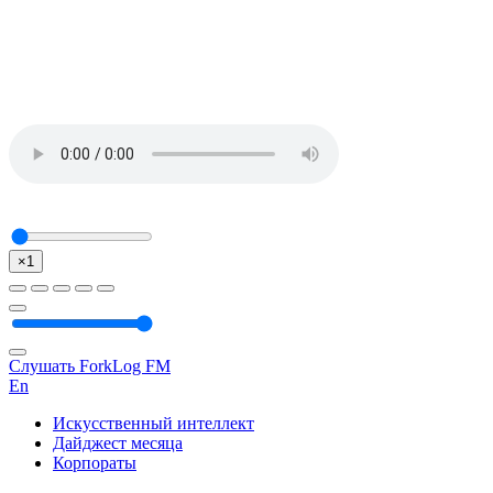
×1
Слушать ForkLog FM
En
Искусственный интеллект
Дайджест месяца
Корпораты