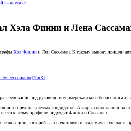
ой экономике.
л Хэла Финни и Лена Сассаман
ографы
Хэл Финни
и Лен Сассаман. К такому выводу пришли авто
c.twitter.com/toxrj7fmXl
асследование под руководством американского бизнес-писателя
ивности предполагаемых кандидатов. Авторы сопоставили патт
 всего к этому профилю подходят Финни и Сассаман.
ю реализацию, а второй — за текстовую и академическую часть п