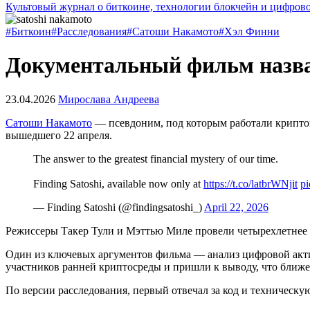
Культовый журнал о биткоине, технологии блокчейн и цифров
#Биткоин
#Расследования
#Сатоши Накамото
#Хэл Финни
Документальный фильм назва
23.04.2026
Мирослава Андреева
Сатоши Накамото
— псевдоним, под которым работали крипт
вышедшего 22 апреля.
The answer to the greatest financial mystery of our time.
Finding Satoshi, available now only at
https://t.co/latbrWNjit
pi
— Finding Satoshi (@findingsatoshi_)
April 22, 2026
Режиссеры Такер Тули и Мэттью Миле провели четырехлетнее р
Один из ключевых аргументов фильма — анализ цифровой акт
участников ранней криптосреды и пришли к выводу, что ближе
По версии расследования, первый отвечал за код и техническу