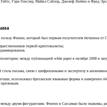
 Гейтс, Гэри Генслер, Майкл Сэйлор, Джозеф Любин и Фред Эр
мана
 пользу Финни, который был первым получателем биткоина от С
едшественников первой криптовалюты;
ограммирования.
позитории: между публикацией white paper в октябре 2008 и зап
 стиль письма, связи с шифропанками и экспертизу в анонимно
Сатоши, использовал британские языковые формы и намеренно об
 признакам.
ь между двумя фигурантами. Финни и Сассаман были знакомы, р