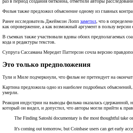
раз в период создания биткоина, отметили авторы расследован
Фильм также предложил объяснение одному из главных контр
Ранее исследователь Джеймсон Лопп
заметил
, что в определен
как опровержение, а как возможный аргумент в пользу версии 
В съемках также участвовали вдовы обоих предполагаемых соа
кода и редактуры текстов.
Супруга Сассамана Мередит Паттерсон сочла версию правдопо
Это только предположения
Тули и Миле подчеркнули, что фильм не претендует на окончат
Картина предложила одно из наиболее подробных объяснений, 
умерли.
Реакция индустрии на выводы фильма оказалась сдержанной, н
который он видел, и допустил, что авторы могли прийти к прав
The Finding Satoshi documentary is the most thoughtful take on t
It's coming out tomorrow, but Coinbase users can get early ac