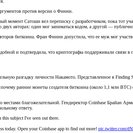
ия.
аргументов против версии о Финни.
ный момент Сатоши вел переписку с разработчиком, пока тот участ
о двух авторах: один мог заниматься кодом, а другой — публич
второв биткоина. Фран Финни допустила, что ее муж мог участ
добной и подтвердила, что криптографы поддерживали связи в 
ельную разгадку личности Накамото. Представленное в Finding S
почему ранние монеты создателя биткоина (около 1,1 млн BTC)
о местами благожелательной. Гендиректор Coinbase Брайан Арм
ильному ответу.
his subject I've seen out there.
cess today. Open your Coinbase app to find out more!
pic.twitter.com