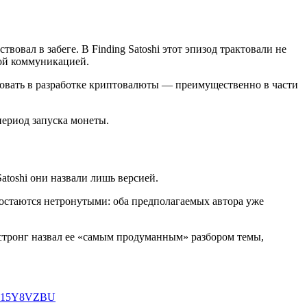
вовал в забеге. В Finding Satoshi этот эпизод трактовали не
ной коммуникацией.
вовать в разработке криптовалюты — преимущественно в части
период запуска монеты.
atoshi они назвали лишь версией.
 остаются нетронутыми: оба предполагаемых автора уже
стронг назвал ее «самым продуманным» разбором темы,
/dN15Y8VZBU