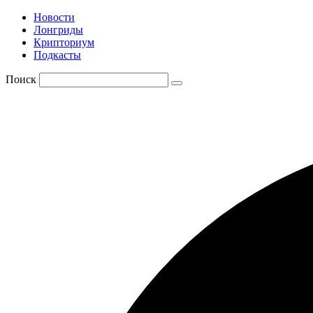
Новости
Лонгриды
Крипториум
Подкасты
Поиск