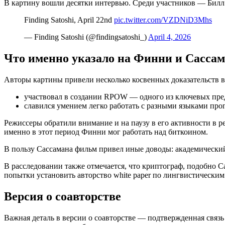
В картину вошли десятки интервью. Среди участников — Билл
Finding Satoshi, April 22nd
pic.twitter.com/VZDNiD3Mhs
— Finding Satoshi (@findingsatoshi_)
April 4, 2026
Что именно указало на Финни и Сасса
Авторы картины привели несколько косвенных доказательств в
участвовал в создании RPOW — одного из ключевых пр
славился умением легко работать с разными языками пр
Режиссеры обратили внимание и на паузу в его активности в ре
именно в этот период Финни мог работать над биткоином.
В пользу Сассамана фильм привел иные доводы: академический
В расследовании также отмечается, что криптограф, подобно 
попытки установить авторство white paper по лингвистическим
Версия о соавторстве
Важная деталь в версии о соавторстве — подтвержденная связ