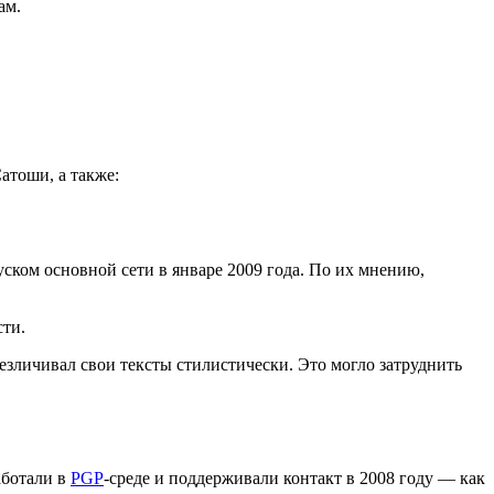
сам.
атоши, а также:
уском основной сети в январе 2009 года. По их мнению,
сти.
езличивал свои тексты стилистически. Это могло затруднить
аботали в
PGP
-среде и поддерживали контакт в 2008 году — как