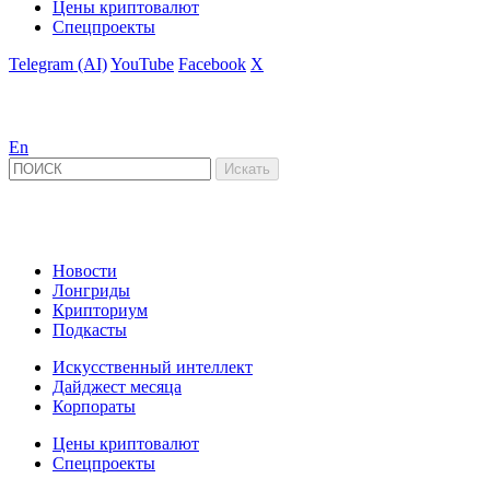
Цены криптовалют
Спецпроекты
Telegram (AI)
YouTube
Facebook
X
En
Новости
Лонгриды
Крипториум
Подкасты
Искусственный интеллект
Дайджест месяца
Корпораты
Цены криптовалют
Спецпроекты