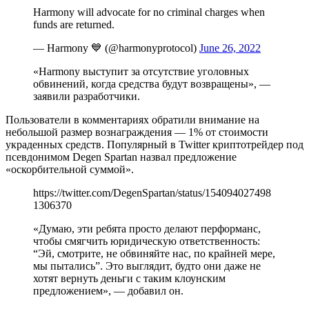
Harmony will advocate for no criminal charges when
funds are returned.
— Harmony 💙 (@harmonyprotocol)
June 26, 2022
«Harmony выступит за отсутствие уголовных
обвинений, когда средства будут возвращены», —
заявили разработчики.
Пользователи в комментариях обратили внимание на
небольшой размер вознаграждения — 1% от стоимости
украденных средств. Популярный в Twitter криптотрейдер под
псевдонимом Degen Spartan назвал предложение
«оскорбительной суммой».
https://twitter.com/DegenSpartan/status/154094027498
1306370
«Думаю, эти ребята просто делают перформанс,
чтобы смягчить юридическую ответственность:
“Эй, смотрите, не обвиняйте нас, по крайней мере,
мы пытались”. Это выглядит, будто они даже не
хотят вернуть деньги с таким клоунским
предложением», — добавил он.