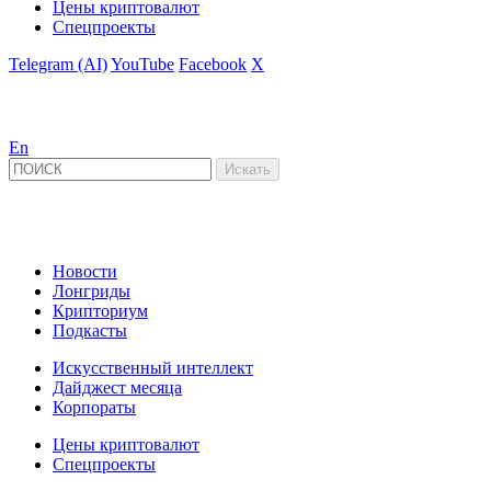
Цены криптовалют
Спецпроекты
Telegram (AI)
YouTube
Facebook
X
En
Новости
Лонгриды
Крипториум
Подкасты
Искусственный интеллект
Дайджест месяца
Корпораты
Цены криптовалют
Спецпроекты