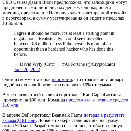
CEO Useless Давид Вили предположил, что взломщики могут
предпочесть «миллион чистых денег». Однако, по его
мнению, предложение Harmony является «отправной точкой»
в переговорах, а сумму урегулирования он видит в пределах
$3-$6 млн.
I agree it should be more. It’s at least a starting point in
negotiations. Realistically, I could see this settled
between 3-6 million. Less if the person is more of an
opportunist than a hardened hacker who has done this
before.
— David Wyly (Carc) — #AllForOne (@CryptoCarc)
June 26, 2022
Один из комментаторов
напомнил
, что отраслевой стандарт
подобных условий возврата составляет 10% от суммы.
В мае неизвестный вывел из протокола Rari Capital активы
примерно на $80 млн. Команда
предложила за возврат средств
$10 млн
.
В апреле DeFi-протокол Beanstalk Farms
потерял в результате
взлома $181 млн
. Добычей хакера стали активы на сумму
около $76 млн. Разработчики согласились, чтобы он вернул
90% средств, оставив 10% в качестве легальной награды.