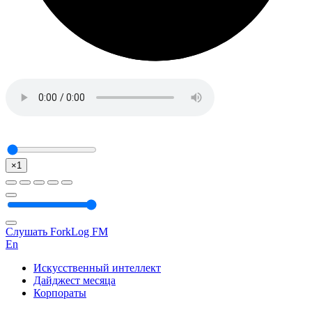
×1
Слушать ForkLog FM
En
Искусственный интеллект
Дайджест месяца
Корпораты