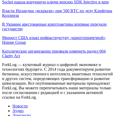
Socket нашла ворующую ключи версию SDK Injective в npm
Власти Ирландии «вскрыли» еще 500 BTC по делу Клифтона
Коллинза
В Украине арестованные криптоактивы впервые передали
государству
Минюст США изъял инфраструктуру «криптопрачечной»
Huione Group
Католические организации призвали изменить раздел 604
Clarity Act
ForkLog — культовый журнал о цифровой экономике и
технологиях будущего. С 2014 года документируем развитие
биткоина, искусственного интеллекта, квантовых технологий
и других систем, определяющих трансформацию и развитие
цивилизации.
Все опубликованные материалы принадлежат
ForkLog. Вы можете перепечатывать наши материалы только
после согласования с редакцией и с указанием активной
ссылки на ForkLog.
Новости
Аудио
Лонгриды