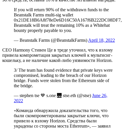
If you will return 90% of the withdrawn funds to the
Beanstalk Farms multi-sig wallet
0x21DE18B6A8f78eDe6D16C50A167f6B222DC08DF7,
Beanstalk will treat the remaining 10% as a Whitehat
bounty properly payable to you.
— Beanstalk Farms (@BeanstalkFarms)
April 18, 2022
CEO Harmony Стивен Це в треде уточнил, что к взлому
привела компрометация закрытых ключей к мультисиг-
кошельку, а не наличие какой-либо уязвимости Horizon.
3/ The team has found evidence that private keys were
compromised, leading to the breach of our Horizon
bridge. Funds were stolen from the Ethereum side of
the bridge.
— stephen tse 💙 s.one 🌉 stse.eth (@stse)
June 26,
2022
«Команда обнаружила доказательства того, что
были скомпрометированы закрытые ключи, что
привело к взлому Horizon. Средства были
украдены со стороны моста Ethereum», — заявил