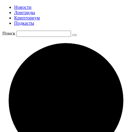
Новости
Лонгриды
Крипториум
Подкасты
Поиск