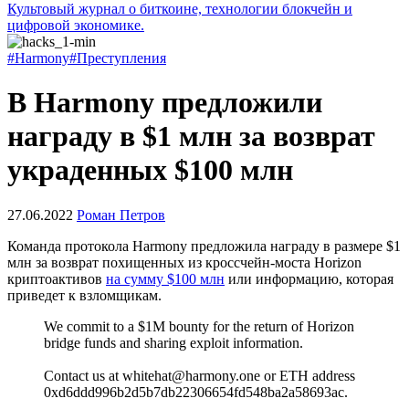
Культовый журнал о биткоине, технологии блокчейн и
цифровой экономике.
#Harmony
#Преступления
В Harmony предложили
награду в $1 млн за возврат
украденных $100 млн
27.06.2022
Роман Петров
Команда протокола Harmony предложила награду в размере $1
млн за возврат похищенных из кроссчейн-моста Horizon
криптоактивов
на сумму $100 млн
или информацию, которая
приведет к взломщикам.
We commit to a $1M bounty for the return of Horizon
bridge funds and sharing exploit information.
Contact us at whitehat@harmony.one or ETH address
0xd6ddd996b2d5b7db22306654fd548ba2a58693ac.