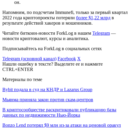
он.
Напомним, по подсчетам Immunefi, только за первый квартал
2022 года криптопроекты потеряли
более $1,22 млрд
в
результате действий хакеров и мошенников.
Читайте биткоин-новости ForkLog в нашем
Telegram
—
новости криптовалют, курсы и аналитика.
Подписывайтесь на ForkLog в социальных сетях
Telegram (основной канал)
Facebook
X
Нашли ошибку в тексте? Выделите ее и нажмите
CTRL+ENTER
Материалы по теме
Bybit подала в суд на КНДР и Lazarus Group
Мьянма приняла закон против скам-центров
В криптосообществе раскритиковали публикацию базы
данных по недвижимости Нью-Йорка
Bonzo Lend потерял $9 млн из-за атаки на ценовой оракул