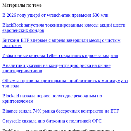
Материалы по теме
В 2026 году ущерб от wrench-атак превысил $30 млн
BlackRock запустила токенизированные классы акций шести
европейских фондов
Биткоин-ETF впервые с апреля завершили месяц с чистым
притоком
Избыточные резервы Tether сократились вдвое за квартал
Аналитики указали на концентрацию риска на рынке
криптодеривативов
Объемы торгов на крипторынке приблизились к минимуму за
три года
Blockaid назвала первое полугодие рекордным по
криптовзломам
Binance заняла 74% рынка бессрочных контрактов на ETF
Grayscale связала дно биткоина с политикой ФРС
ForkLog — культовый журнал о цифровой экономике и