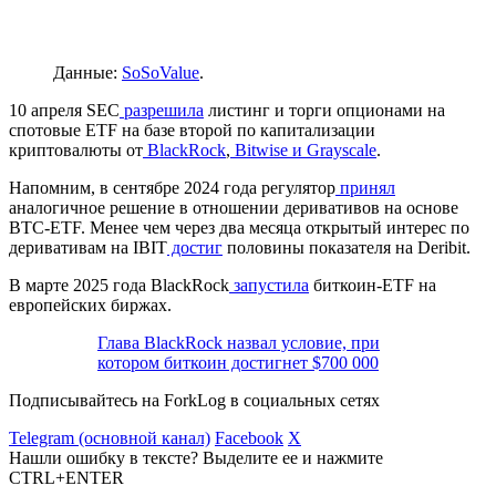
Данные:
SoSoValue
.
10 апреля
SEC
разрешила
листинг и торги опционами на
спотовые ETF на базе второй по капитализации
криптовалюты от
BlackRock
,
Bitwise и Grayscale
.
Напомним, в сентябре 2024 года регулятор
принял
аналогичное решение в отношении деривативов на основе
BTC-ETF. Менее чем через два месяца открытый интерес по
деривативам на IBIT
достиг
половины показателя на Deribit.
В марте 2025 года BlackRock
запустила
биткоин-ETF на
европейских биржах.
Глава BlackRock назвал условие, при
котором биткоин достигнет $700 000
Подписывайтесь на ForkLog в социальных сетях
Telegram (основной канал)
Facebook
X
Нашли ошибку в тексте? Выделите ее и нажмите
CTRL+ENTER