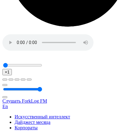
×1
Слушать ForkLog FM
En
Искусственный интеллект
Дайджест месяца
Корпораты