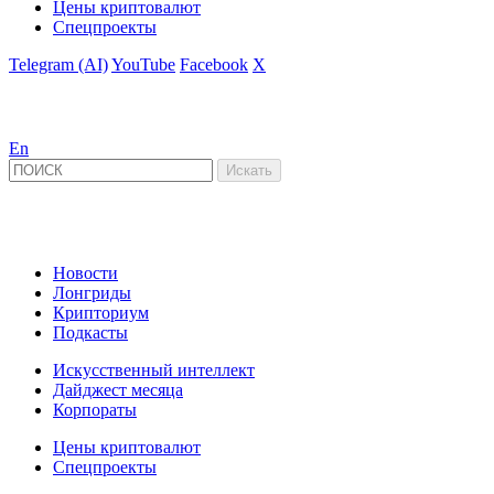
Цены криптовалют
Спецпроекты
Telegram (AI)
YouTube
Facebook
X
En
Новости
Лонгриды
Крипториум
Подкасты
Искусственный интеллект
Дайджест месяца
Корпораты
Цены криптовалют
Спецпроекты