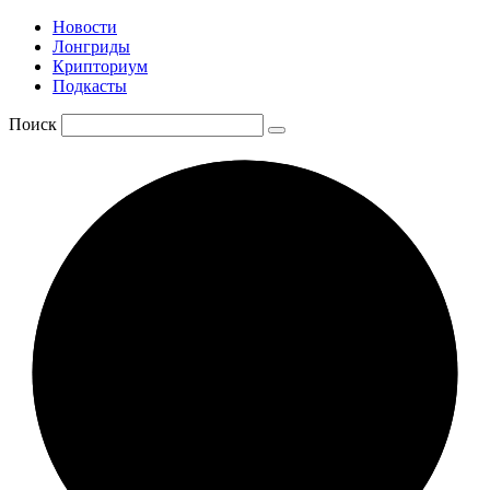
Новости
Лонгриды
Крипториум
Подкасты
Поиск