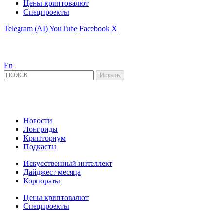
Цены криптовалют
Спецпроекты
Telegram (AI)
YouTube
Facebook
X
En
Новости
Лонгриды
Крипториум
Подкасты
Искусственный интеллект
Дайджест месяца
Корпораты
Цены криптовалют
Спецпроекты