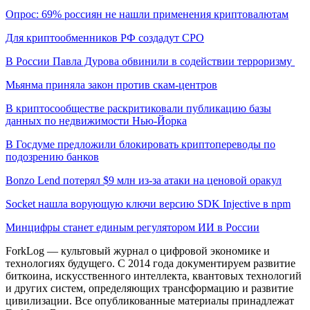
Опрос: 69% россиян не нашли применения криптовалютам
Для криптообменников РФ создадут СРО
В России Павла Дурова обвинили в содействии терроризму
Мьянма приняла закон против скам-центров
В криптосообществе раскритиковали публикацию базы
данных по недвижимости Нью-Йорка
В Госдуме предложили блокировать криптопереводы по
подозрению банков
Bonzo Lend потерял $9 млн из-за атаки на ценовой оракул
Socket нашла ворующую ключи версию SDK Injective в npm
Минцифры станет единым регулятором ИИ в России
ForkLog — культовый журнал о цифровой экономике и
технологиях будущего. С 2014 года документируем развитие
биткоина, искусственного интеллекта, квантовых технологий
и других систем, определяющих трансформацию и развитие
цивилизации.
Все опубликованные материалы принадлежат