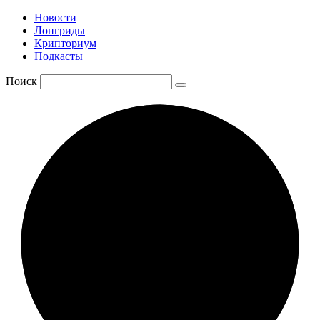
Новости
Лонгриды
Крипториум
Подкасты
Поиск