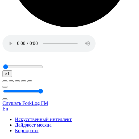
×1
Слушать ForkLog FM
En
Искусственный интеллект
Дайджест месяца
Корпораты