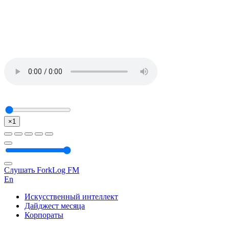
×1
Слушать ForkLog FM
En
Искусственный интеллект
Дайджест месяца
Корпораты