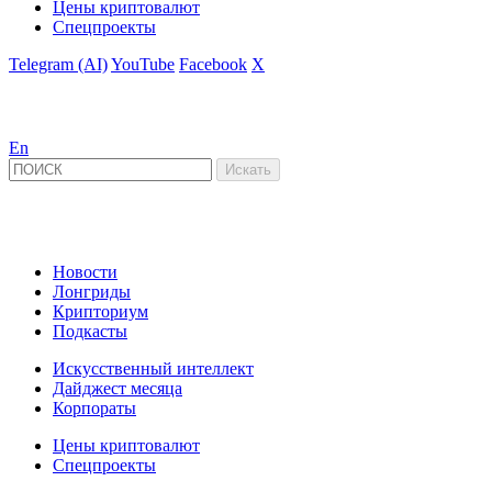
Цены криптовалют
Спецпроекты
Telegram (AI)
YouTube
Facebook
X
En
Новости
Лонгриды
Крипториум
Подкасты
Искусственный интеллект
Дайджест месяца
Корпораты
Цены криптовалют
Спецпроекты