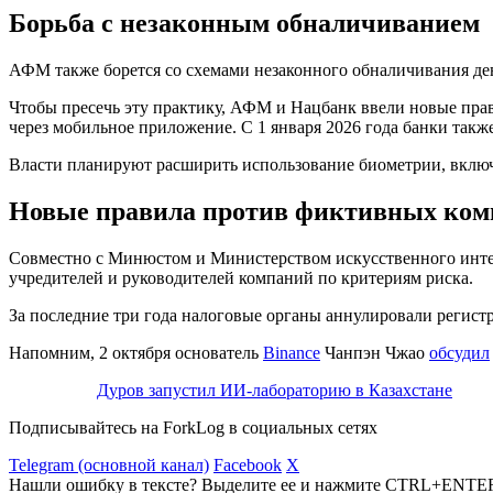
Борьба с незаконным обналичиванием
АФМ также борется со схемами незаконного обналичивания дене
Чтобы пресечь эту практику, АФМ и Нацбанк ввели новые прав
через мобильное приложение. С 1 января 2026 года банки также
Власти планируют расширить использование биометрии, включа
Новые правила против фиктивных ко
Совместно с Минюстом и Министерством искусственного интел
учредителей и руководителей компаний по критериям риска.
За последние три года налоговые органы аннулировали регист
Напомним, 2 октября основатель
Binance
Чанпэн Чжао
обсудил
Дуров запустил ИИ-лабораторию в Казахстане
Подписывайтесь на ForkLog в социальных сетях
Telegram (основной канал)
Facebook
X
Нашли ошибку в тексте? Выделите ее и нажмите CTRL+ENTE