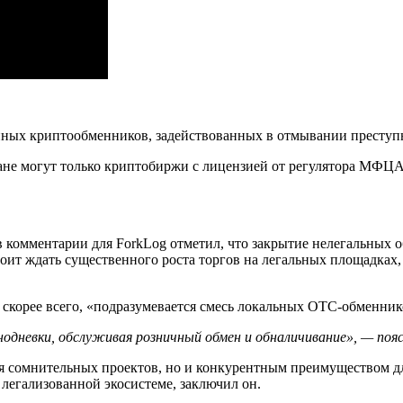
анных криптообменников, задействованных в отмывании преступ
ране могут только криптобиржи с лицензией от регулятора
МФЦ
в в комментарии для ForkLog отметил, что закрытие нелегальны
тоит ждать существенного роста торгов на легальных площадках,
скорее всего, «подразумевается смесь локальных
OTC
-обменнико
нодневки, обслуживая розничный обмен и обналичивание», — пояс
ля сомнительных проектов, но и конкурентным преимуществом д
легализованной экосистеме, заключил он.