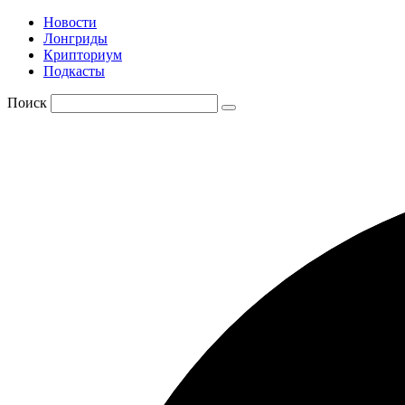
Новости
Лонгриды
Крипториум
Подкасты
Поиск