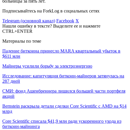
больницы за пять лет.
Подписывайтесь на ForkLog в социальных сетях
Telegram (основной канал)
Facebook
X
Нашли ошибку в тексте? Выделите ее и нажмите
CTRL+ENTER
Материалы по теме
Падение биткоина принесло MARA квартальный убыток в
$611 млн
Майнеры усилили борьбу за электроэнергию
Исследование: капитуляция биткоин-майнеров затянулась на
287 дней
СМИ: фонд Ашенбреннера лишился большей части портфеля
акций
Bernstein раскрыла детали сделки Core Scientific с AMD на $14
млрд
Core Scientific списала $41,9 млн ради ускоренного ухода из
биткоин-майнинга