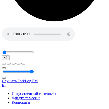
×1
Слушать ForkLog FM
En
Искусственный интеллект
Дайджест месяца
Корпораты