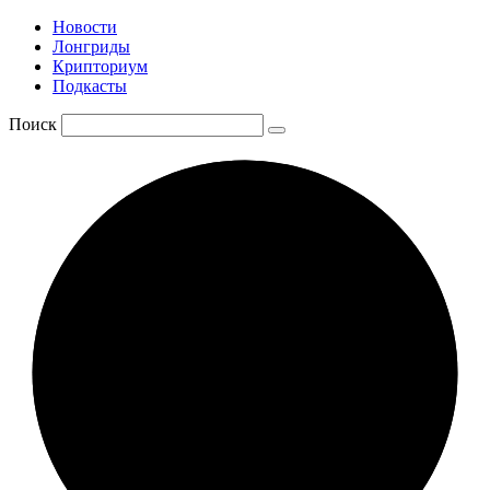
Новости
Лонгриды
Крипториум
Подкасты
Поиск