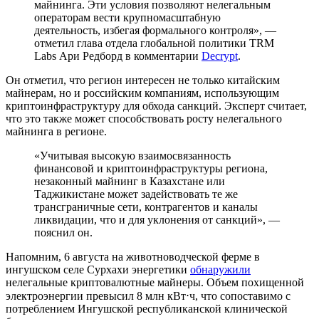
майнинга. Эти условия позволяют нелегальным
операторам вести крупномасштабную
деятельность, избегая формального контроля», —
отметил глава отдела глобальной политики TRM
Labs Ари Редборд в комментарии
Decrypt
.
Он отметил, что регион интересен не только китайским
майнерам, но и российским компаниям, использующим
криптоинфраструктуру для обхода санкций. Эксперт считает,
что это также может способствовать росту нелегального
майнинга в регионе.
«Учитывая высокую взаимосвязанность
финансовой и криптоинфраструктуры региона,
незаконный майнинг в Казахстане или
Таджикистане может задействовать те же
трансграничные сети, контрагентов и каналы
ликвидации, что и для уклонения от санкций», —
пояснил он.
Напомним, 6 августа на животноводческой ферме в
ингушском селе Сурхахи энергетики
обнаружили
нелегальные криптовалютные майнеры. Объем похищенной
электроэнергии превысил 8 млн кВт⋅ч, что сопоставимо с
потреблением Ингушской республиканской клинической