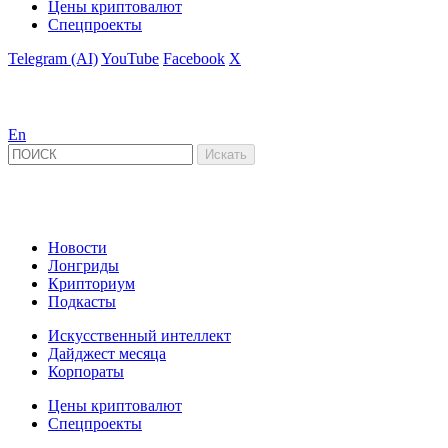
Цены криптовалют
Спецпроекты
Telegram (AI)
YouTube
Facebook
X
En
Новости
Лонгриды
Крипториум
Подкасты
Искусственный интеллект
Дайджест месяца
Корпораты
Цены криптовалют
Спецпроекты