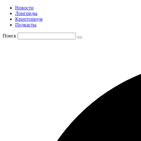
Новости
Лонгриды
Крипториум
Подкасты
Поиск