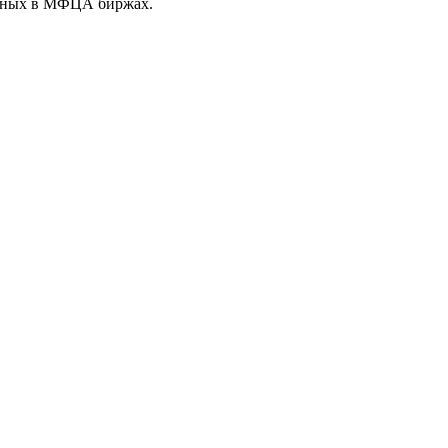
нных в
МФЦА
биржах.