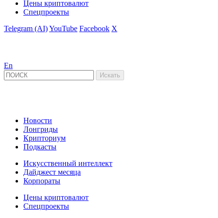
Цены криптовалют
Спецпроекты
Telegram (AI)
YouTube
Facebook
X
En
Новости
Лонгриды
Крипториум
Подкасты
Искусственный интеллект
Дайджест месяца
Корпораты
Цены криптовалют
Спецпроекты