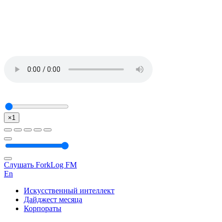
×1
Слушать ForkLog FM
En
Искусственный интеллект
Дайджест месяца
Корпораты