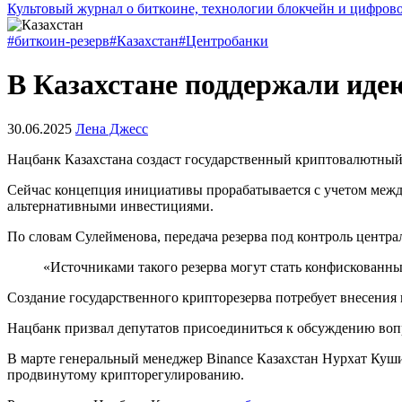
Культовый журнал о биткоине, технологии блокчейн и цифров
#биткоин-резерв
#Казахстан
#Центробанки
В Казахстане поддержали иде
30.06.2025
Лена Джесс
Нацбанк Казахстана создаст государственный криптовалютный
Сейчас концепция инициативы прорабатывается с учетом межд
альтернативными инвестициями.
По словам Сулейменова, передача резерва под контроль центр
«Источниками такого резерва могут стать конфискованн
Создание государственного крипторезерва потребует внесения
Нацбанк призвал депутатов присоединиться к обсуждению воп
В марте генеральный менеджер Binance Казахстан Нурхат Куш
продвинутому крипторегулированию.