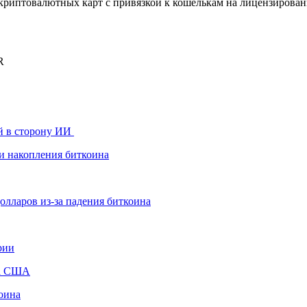
риптовалютных карт с привязкой к кошелькам на лицензирова
R
й в сторону ИИ
и накопления биткоина
олларов из-за падения биткоина
рии
ва США
коина