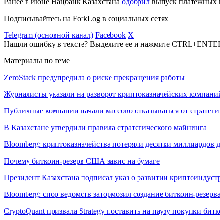
Ранее в июне Нацбанк Казахстана
одобрил
выпуск платежных к
Подписывайтесь на ForkLog в социальных сетях
Telegram (основной канал)
Facebook
X
Нашли ошибку в тексте? Выделите ее и нажмите CTRL+ENTE
Материалы по теме
ZeroStack предупредила о риске прекращения работы
Журналисты указали на разворот криптоказначейских компани
Публичные компании начали массово отказываться от стратеги
В Казахстане утвердили правила стратегического майнинга
Bloomberg: криптоказначейства потеряли десятки миллиардов д
Почему биткоин-резерв США завис на бумаге
Президент Казахстана подписал указ о развитии криптоиндуст
Bloomberg: спор ведомств затормозил создание биткоин-резер
CryptoQuant призвала Strategy поставить на паузу покупки бит