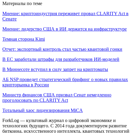
Материалы по теме
Мнение: криптоиндустрия переживет провал CLARITY Act в
Сенате
Мнение: лидерство США в ИИ держится на инфраструктуре
Темная сторона Kimi
Отчет: экспортный контроль стал частью квантовой гонки
В ЕС заработали штрафы для разработчиков ИИ-моделей
В Миннесоте вступил в силу запрет на криптоматы
АБ NSP проведет стратегический брифинг о новых правилах
крипторынка в России
Министр финансов США призвал Сенат немедленно
проголосовать по CLARITY Act
Тотальный хаос лицензирования MiCA
ForkLog — культовый журнал о цифровой экономике и
технологиях будущего. С 2014 года документируем развитие
биткоина, искусственного интеллекта, квантовых технологий