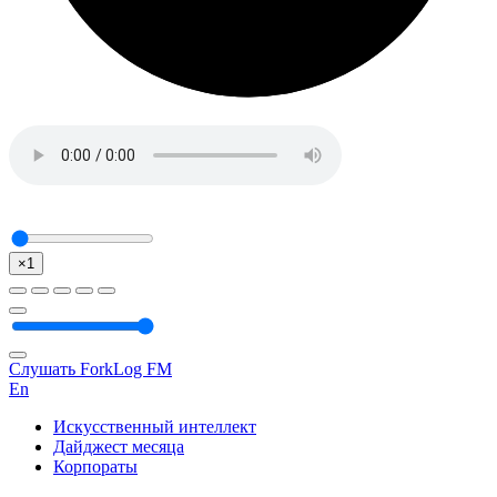
×1
Слушать ForkLog FM
En
Искусственный интеллект
Дайджест месяца
Корпораты