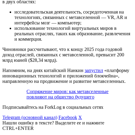
в двух областях:
исследовательская деятельность, сосредоточенная на
технологиях, связанных с метавселенной —
VR
,
AR
и
интерфейсы мозг — компьютер;
использование технологий виртуальных миров в
реальных отраслях, таких как образование, развлечения
и коммерция.
Чиновники рассчитывают, что к концу 2025 года годовой
доход отраслей, связанных с метавселенной, превысит 200
млрд юаней ($28,34 млрд).
Напомним, на днях китайский Нанкин
запустил
«платформу
инновационных технологий и приложений блокчейна»,
направленную на продвижение и развитие метавселенных.
Сопряжение миров: как метавселенные
повлияют на общество будущего
Подписывайтесь на ForkLog в социальных сетях
Telegram (основной канал)
Facebook
X
Нашли ошибку в тексте? Выделите ее и нажмите
CTRL+ENTER