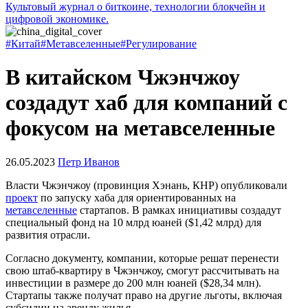
Культовый журнал о биткоине, технологии блокчейн и
цифровой экономике.
#Китай
#Метавселенные
#Регулирование
В китайском Чжэнчжоу
создадут хаб для компаний с
фокусом на метавселенные
26.05.2023
Петр Иванов
Власти Чжэнчжоу (провинция Хэнань, КНР) опубликовали
проект
по запуску хаба для ориентированных на
метавселенные
стартапов. В рамках инициативы создадут
специальный фонд на 10 млрд юаней ($1,42 млрд) для
развития отрасли.
Согласно документу, компании, которые решат перенести
свою штаб-квартиру в Чжэнчжоу, смогут рассчитывать на
инвестиции в размере до 200 млн юаней ($28,34 млн).
Стартапы также получат право на другие льготы, включая
субсидии на аренду жилья.