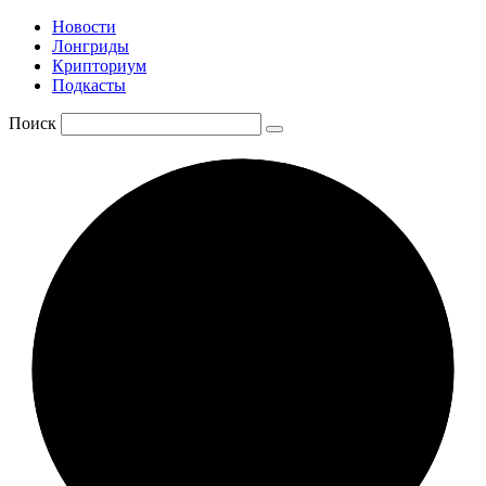
Новости
Лонгриды
Крипториум
Подкасты
Поиск