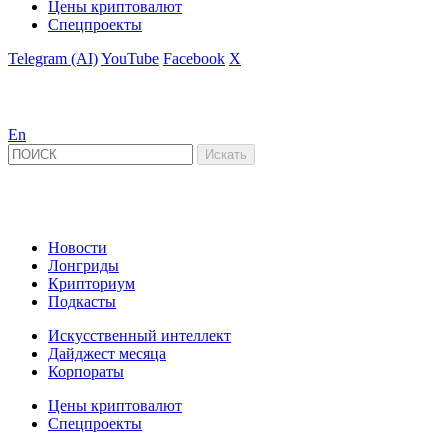
Цены криптовалют
Спецпроекты
Telegram (AI)
YouTube
Facebook
X
En
Новости
Лонгриды
Крипториум
Подкасты
Искусственный интеллект
Дайджест месяца
Корпораты
Цены криптовалют
Спецпроекты