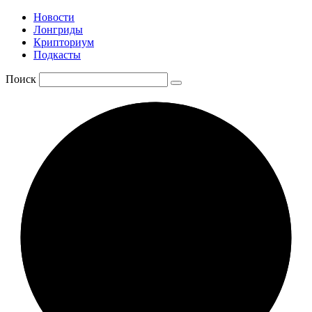
Новости
Лонгриды
Крипториум
Подкасты
Поиск