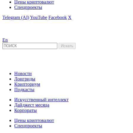
Цены криптовалют
Спецпроекты
Telegram (AI)
YouTube
Facebook
X
En
Новости
Лонгриды
Крипториум
Подкасты
Искусственный интеллект
Дайджест месяца
Корпораты
Цены криптовалют
Спецпроекты