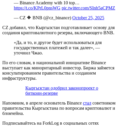
— Binance Academy with 10 top…
https://t.co/KPrL0pnsWG
pic.twitter.com/SInh5aCPMZ
— CZ 🔶 BNB (@cz_binance)
October 25, 2025
CZ добавил, что Кыргызстан подготавливает основу для
создания криптовалютного резерва, включающего BNB.
«Да, и то, и другое будет использоваться для
государственных платежей и так далее», —
уточнил Чжао.
По его словам, в национальной инициативе Binance
выступает как миноритарный инвестор. Биржа займется
консультированием правительства и созданием
инфраструктуры.
Кыргызстан одобрил законопроект о
биткоин-резерве
Напомним, в апреле основатель Binance
стал
советником
правительства Кыргызстана по вопросам криптовалют и
блокчейна.
Подписывайтесь на ForkLog в социальных сетях