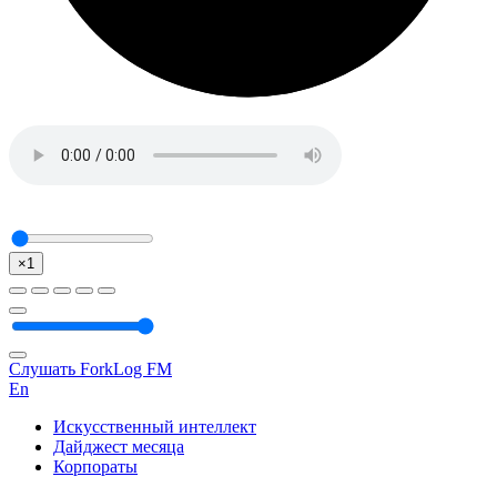
×1
Слушать ForkLog FM
En
Искусственный интеллект
Дайджест месяца
Корпораты