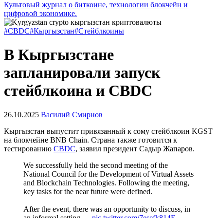
Культовый журнал о биткоине, технологии блокчейн и
цифровой экономике.
#CBDC
#Кыргызстан
#Стейблкоины
В Кыргызстане
запланировали запуск
стейблкоина и CBDC
26.10.2025
Василий Смирнов
Кыргызстан выпустит привязанный к сому стейблкоин KGST
на блокчейне BNB Chain. Страна также готовится к
тестированию
CBDC
, заявил президент Садыр Жапаров.
We successfully held the second meeting of the
National Council for the Development of Virtual Assets
and Blockchain Technologies. Following the meeting,
key tasks for the near future were defined.
After the event, there was an opportunity to discuss, in
an informal setting,…
pic.twitter.com/7esefk814E