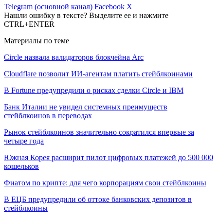
Telegram (основной канал)
Facebook
X
Нашли ошибку в тексте? Выделите ее и нажмите
CTRL+ENTER
Материалы по теме
Circle назвала валидаторов блокчейна Arc
Cloudflare позволит ИИ-агентам платить стейблкоинами
В Fortune предупредили о рисках сделки Circle и IBM
Банк Италии не увидел системных преимуществ
стейблкоинов в переводах
Рынок стейблкоинов значительно сократился впервые за
четыре года
Южная Корея расширит пилот цифровых платежей до 500 000
кошельков
Фиатом по крипте: для чего корпорациям свои стейблкоины
В ЕЦБ предупредили об оттоке банковских депозитов в
стейблкоины