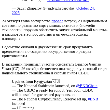
— Sadyr Zhaparov (@sadyrzhaparovkg)
October 24,
2025
24 октября глава государства
провел
встречу с Национальным
советом по развитию виртуальных активов и блокчейн-
технологий, поручив обеспечить запуск «стабильной монеты»
и рассмотреть вопрос листинга на международных
площадках.
Ведомство обязали в двухмесячный срок представить
предложения по созданию государственного резерва
криптовалюты.
В заседании принимал участие основатель Binance Чанпэн
Чжао (CZ). 26 октября бизнесмен подтвердил успешный старт
национального стейблкоина и скорый пилот CBDC.
Updates from Kyrgyzstan🇰🇬
— The National Stablecoin launched, on
@BNBChain
— The CBDC is ready for rollout. Yes, both. CBDC
will be used for gov related payments, etc
— The National Cryptocurrency Reserve set up,
#BNB
included
— LE training