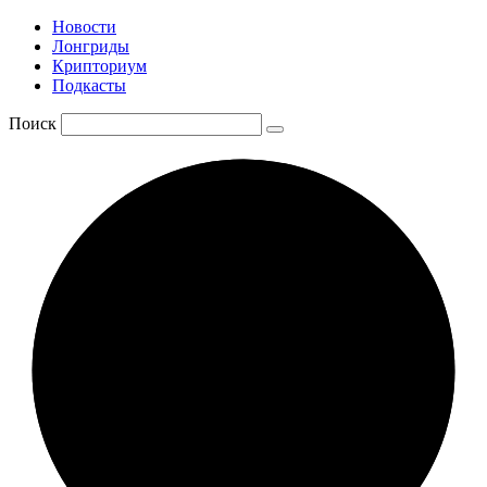
Новости
Лонгриды
Крипториум
Подкасты
Поиск