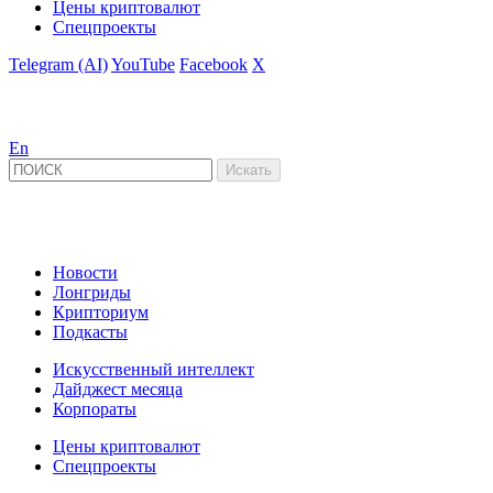
Цены криптовалют
Спецпроекты
Telegram (AI)
YouTube
Facebook
X
En
Новости
Лонгриды
Крипториум
Подкасты
Искусственный интеллект
Дайджест месяца
Корпораты
Цены криптовалют
Спецпроекты