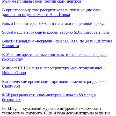
Мьянма приняла закон против скам-центров
В криптосообществе раскритиковали публикацию базы
данных по недвижимости Нью-Йорка
Bonzo Lend потерял $9 млн из-за атаки на ценовой оракул
Socket нашла ворующую ключи версию SDK Injective в npm
Власти Ирландии «вскрыли» еще 500 BTC по делу Клифтона
Коллинза
В Украине арестованные криптоактивы впервые передали
государству
Минюст США изъял инфраструктуру «криптопрачечной»
Huione Group
Католические организации призвали изменить раздел 604
Clarity Act
ФБР раскрыло сеть скам-центров и изъяло $8 млрд в
биткоинах
ForkLog — культовый журнал о цифровой экономике и
технологиях будущего. С 2014 года документируем развитие