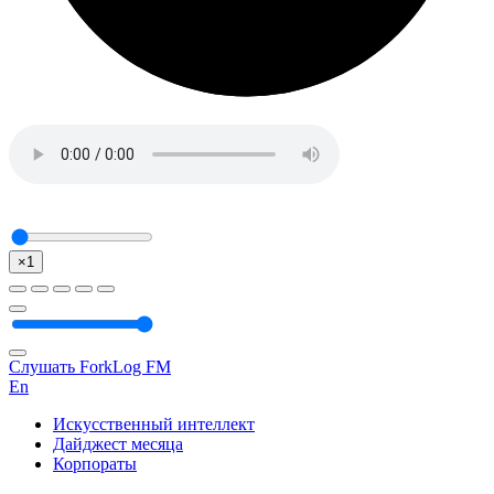
×1
Слушать ForkLog FM
En
Искусственный интеллект
Дайджест месяца
Корпораты