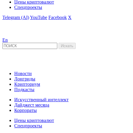
Цены криптовалют
Спецпроекты
Telegram (AI)
YouTube
Facebook
X
En
Новости
Лонгриды
Крипториум
Подкасты
Искусственный интеллект
Дайджест месяца
Корпораты
Цены криптовалют
Спецпроекты