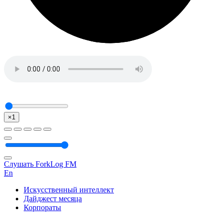
×1
Слушать ForkLog FM
En
Искусственный интеллект
Дайджест месяца
Корпораты