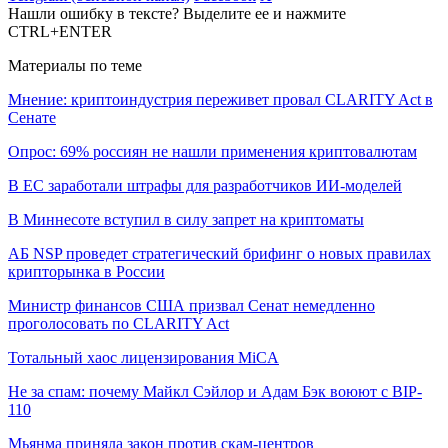
Нашли ошибку в тексте? Выделите ее и нажмите
CTRL+ENTER
Материалы по теме
Мнение: криптоиндустрия переживет провал CLARITY Act в
Сенате
Опрос: 69% россиян не нашли применения криптовалютам
В ЕС заработали штрафы для разработчиков ИИ-моделей
В Миннесоте вступил в силу запрет на криптоматы
АБ NSP проведет стратегический брифинг о новых правилах
крипторынка в России
Министр финансов США призвал Сенат немедленно
проголосовать по CLARITY Act
Тотальный хаос лицензирования MiCA
Не за спам: почему Майкл Сэйлор и Адам Бэк воюют с BIP-
110
Мьянма приняла закон против скам-центров