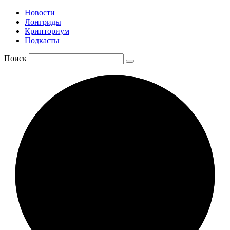
Новости
Лонгриды
Крипториум
Подкасты
Поиск