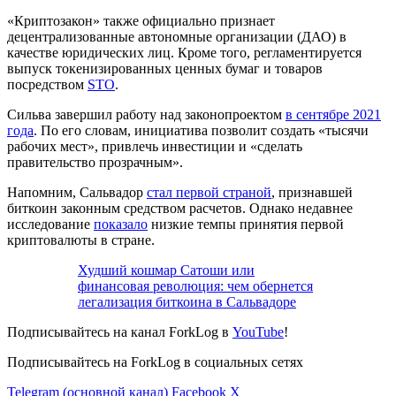
«Криптозакон» также официально признает
децентрализованные автономные организации (ДАО) в
качестве юридических лиц. Кроме того, регламентируется
выпуск токенизированных ценных бумаг и товаров
посредством
STO
.
Сильва завершил работу над законопроектом
в сентябре 2021
года
. По его словам, инициатива позволит создать «тысячи
рабочих мест», привлечь инвестиции и «сделать
правительство прозрачным».
Напомним, Сальвадор
стал первой страной
, признавшей
биткоин законным средством расчетов. Однако недавнее
исследование
показало
низкие темпы принятия первой
криптовалюты в стране.
Худший кошмар Сатоши или
финансовая революция: чем обернется
легализация биткоина в Сальвадоре
Подписывайтесь на канал ForkLog в
YouTube
!
Подписывайтесь на ForkLog в социальных сетях
Telegram (основной канал)
Facebook
X