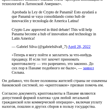
технологий в Латинской Америке».
Aprobada la Ley de Crypto de Panamá! Esto ayudará a
que Panamá se vaya consolidando como hub de
innovación y tecnología de America Latina!
Crypto Law approved in third debate! This will help
Panama become a hub of innovation and technology in
Latin America!
— Gabriel Silva (@gabrielsilva8_7)
April 28, 2022
«Теперь я могу пойти и заплатить за что-нибудь
продавцу. И если тот захочет принимать
криптовалюту — это разрешено, это законно. До
сих пор в Панаме подобного не было», —
заявил
Сильва.
Он добавил, что более половины жителей страны не охвачены
банковской системой, но «криптозакон» призван помочь им.
Согласно документу, криптовалюты в Панаме являются
допустимой формой платежа «для любой легальной
гражданской или коммерческой операции», включая уплату
налогов, пошлин и других сборов в пользу государства.