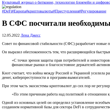
Культовый журнал о биткоине, технологии блокчейн и цифров
#DeFi
#Европа
#криптовалюты
#Преступления
#Регулирование
В СФС посчитали необходимы
12.05.2022
Лена Джесс
Совет по финансовой стабильности (СФС) разработает новые 
Он выразил обеспокоенность тем, что расширяющийся быстры
«С точки зрения защиты прав потребителей и инвесторов
финансовые рынки и благосостояние держателей активов
Кнот считает, что война между Россией и Украиной усилила р
денег, киберпреступности и программ-вымогателей.
При этом часть экосистемы криптовалют до сих пор не регулиру
«По этим причинам работа над политикой в отношении к
Одной из основных целей он определил установление всеобъе
созданием нормативной базы для сектора DeFi в сотрудничеств