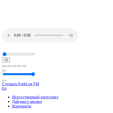
×1
Слушать ForkLog FM
En
Искусственный интеллект
Дайджест месяца
Корпораты