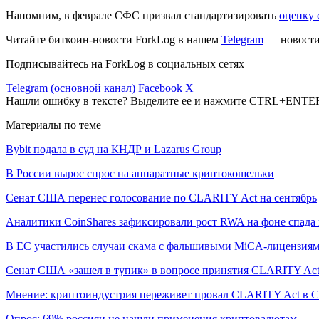
Напомним, в феврале СФС призвал стандартизировать
оценку 
Читайте биткоин-новости ForkLog в нашем
Telegram
— новости 
Подписывайтесь на ForkLog в социальных сетях
Telegram (основной канал)
Facebook
X
Нашли ошибку в тексте? Выделите ее и нажмите CTRL+ENTE
Материалы по теме
Bybit подала в суд на КНДР и Lazarus Group
В России вырос спрос на аппаратные криптокошельки
Сенат США перенес голосование по CLARITY Act на сентябрь
Аналитики CoinShares зафиксировали рост RWA на фоне спада 
В ЕС участились случаи скама с фальшивыми MiCA-лицензия
Сенат США «зашел в тупик» в вопросе принятия CLARITY Ac
Мнение: криптоиндустрия переживет провал CLARITY Act в С
Опрос: 69% россиян не нашли применения криптовалютам