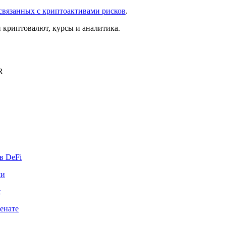
связанных с криптоактивами рисков
.
криптовалют, курсы и аналитика.
R
в DeFi
ми
t
енате