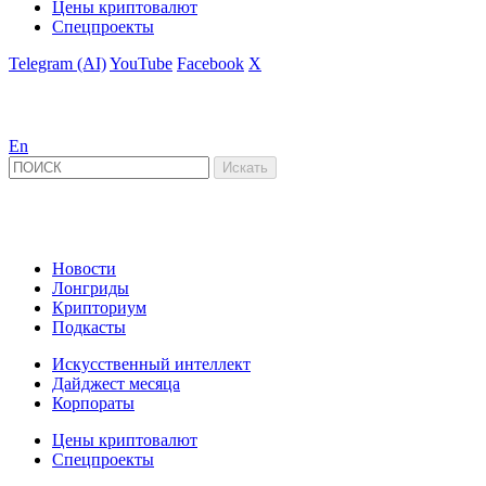
Цены криптовалют
Спецпроекты
Telegram (AI)
YouTube
Facebook
X
En
Новости
Лонгриды
Крипториум
Подкасты
Искусственный интеллект
Дайджест месяца
Корпораты
Цены криптовалют
Спецпроекты