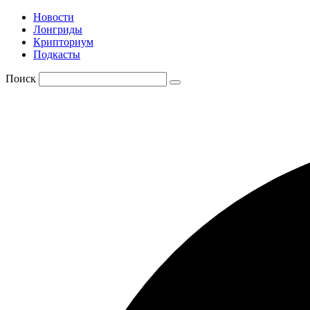
Новости
Лонгриды
Крипториум
Подкасты
Поиск