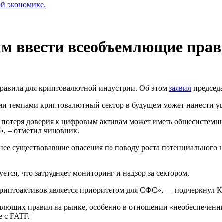
ой экономике.
м ввести всеобъемлющие прав
правила для криптовалютной индустрии. Об этом
заявил
председа
ми темпами криптовалютный сектор в будущем может нанести у
 потеря доверия к цифровым активам может иметь общесистемны
», – отметил чиновник.
анее существовавшие опасения по поводу роста потенциального
ется, что затрудняет мониторинг и надзор за сектором.
риптоактивов является приоритетом для СФС», — подчеркнул К
млющих правил на рынке, особенно в отношении «необеспеченн
е с
FATF
.