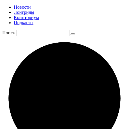
Новости
Лонгриды
Крипториум
Подкасты
Поиск