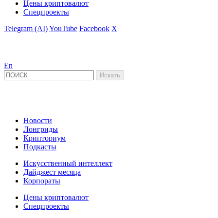
Цены криптовалют
Спецпроекты
Telegram (AI)
YouTube
Facebook
X
En
Новости
Лонгриды
Крипториум
Подкасты
Искусственный интеллект
Дайджест месяца
Корпораты
Цены криптовалют
Спецпроекты