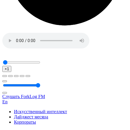
×1
Слушать ForkLog FM
En
Искусственный интеллект
Дайджест месяца
Корпораты