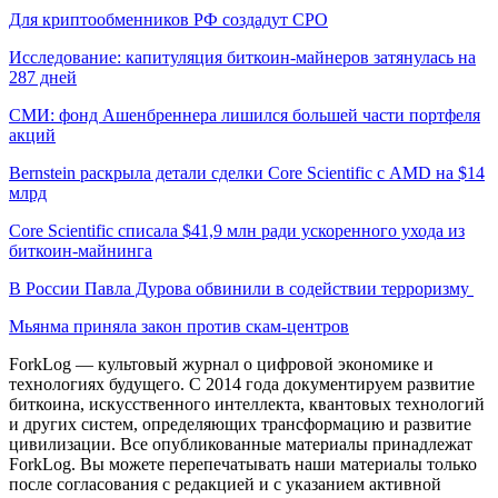
Для криптообменников РФ создадут СРО
Исследование: капитуляция биткоин-майнеров затянулась на
287 дней
СМИ: фонд Ашенбреннера лишился большей части портфеля
акций
Bernstein раскрыла детали сделки Core Scientific с AMD на $14
млрд
Core Scientific списала $41,9 млн ради ускоренного ухода из
биткоин-майнинга
В России Павла Дурова обвинили в содействии терроризму
Мьянма приняла закон против скам-центров
ForkLog — культовый журнал о цифровой экономике и
технологиях будущего. С 2014 года документируем развитие
биткоина, искусственного интеллекта, квантовых технологий
и других систем, определяющих трансформацию и развитие
цивилизации.
Все опубликованные материалы принадлежат
ForkLog. Вы можете перепечатывать наши материалы только
после согласования с редакцией и с указанием активной