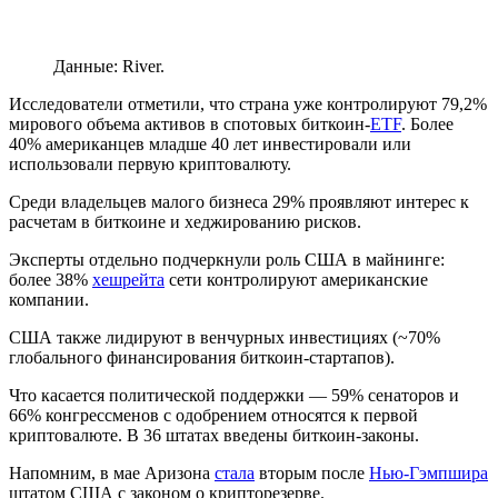
Данные: River.
Исследователи отметили, что страна уже контролируют 79,2%
мирового объема активов в спотовых биткоин-
ETF
. Более
40% американцев младше 40 лет инвестировали или
использовали первую криптовалюту.
Среди владельцев малого бизнеса 29% проявляют интерес к
расчетам в биткоине и хеджированию рисков.
Эксперты отдельно подчеркнули роль США в майнинге:
более 38%
хешрейта
сети контролируют американские
компании.
США также лидируют в венчурных инвестициях (~70%
глобального финансирования биткоин-стартапов).
Что касается политической поддержки — 59% сенаторов и
66% конгрессменов с одобрением относятся к первой
криптовалюте. В 36 штатах введены биткоин-законы.
Напомним, в мае Аризона
стала
вторым после
Нью-Гэмпшира
штатом США с законом о крипторезерве.