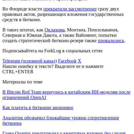
Во Флориде власти
прекратили рассмотрение
сразу двух
правовых актов, разрешающих вложения государственных
средств в биткоин.
В таких штатах, как
Оклахома
, Монтана, Пенсильвания,
Северная и Южная Дакота, а также Вайоминг, попытки
создать стратегический биткоин-резерв также
провалились
.
Подписывайтесь на ForkLog в социальных сетях
Telegram (основной канал)
Facebook
X
Нашли ошибку в тексте? Выделите ее и нажмите
CTRL+ENTER
Материалы по теме
В Bitcoin Red Team вернулись к китайским ИИ-моделям после
ограничений OpenAI
Как платить в биткоине анонимно
Аналитик обозначил ближайшие уровни сопротивления
биткоина
Глава Quantus предупредил о квантовых взломах без следов