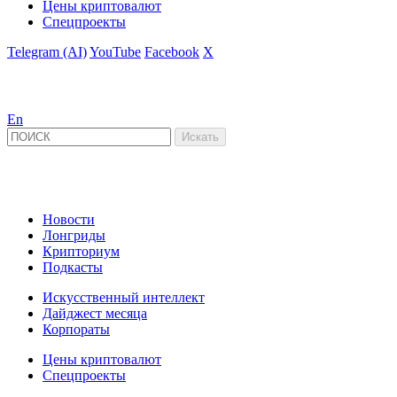
Цены криптовалют
Спецпроекты
Telegram (AI)
YouTube
Facebook
X
En
Новости
Лонгриды
Крипториум
Подкасты
Искусственный интеллект
Дайджест месяца
Корпораты
Цены криптовалют
Спецпроекты