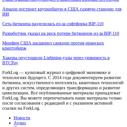
Amazon построит крупнейшую в США газовую станцию для
ИИ
Сеть биткоина разделилась из-за софтфорка BIP-110
Разработчик указал на риск потери биткоинов из-за BIP-110
Минфин США расширил санкции против иранских
криптобирж
Хакеры опустошили Lightning-узлы через уязвимость в
BTCPay
ForkLog — культовый журнал о цифровой экономике и
технологиях будущего. С 2014 года документируем развитие
биткоина, искусственного интеллекта, квантовых технологий
и других систем, определяющих трансформацию и развитие
цивилизации.
Все опубликованные материалы принадлежат
ForkLog. Вы можете перепечатывать наши материалы только
после согласования с редакцией и с указанием активной
ссылки на ForkLog.
Новости
Аудио