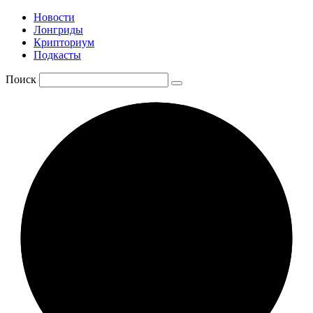
Новости
Лонгриды
Крипториум
Подкасты
Поиск