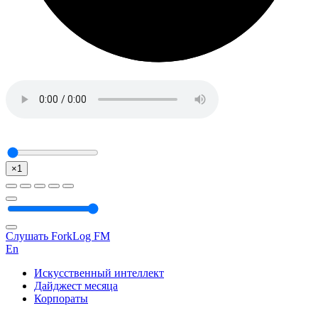
×1
Слушать ForkLog FM
En
Искусственный интеллект
Дайджест месяца
Корпораты