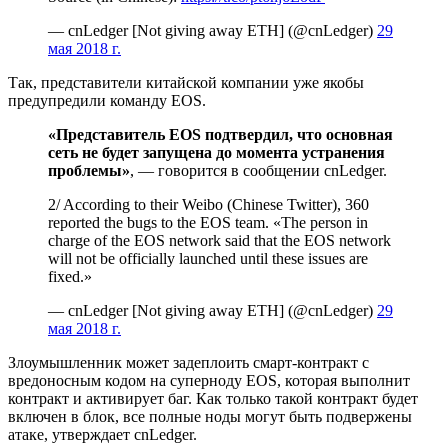
— cnLedger [Not giving away ETH] (@cnLedger)
29
мая 2018 г.
Так, представители китайской компании уже якобы
предупредили команду EOS.
«Представитель EOS подтвердил, что основная
сеть не будет запущена до момента устранения
проблемы»
, — говорится в сообщении cnLedger.
2/ According to their Weibo (Chinese Twitter), 360
reported the bugs to the EOS team. «The person in
charge of the EOS network said that the EOS network
will not be officially launched until these issues are
fixed.»
— cnLedger [Not giving away ETH] (@cnLedger)
29
мая 2018 г.
Злоумышленник может задеплоить смарт-контракт с
вредоносным кодом на суперноду EOS, которая выполнит
контракт и активирует баг. Как только такой контракт будет
включен в блок, все полные ноды могут быть подвержены
атаке, утверждает cnLedger.