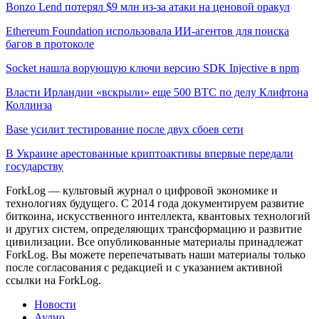
Bonzo Lend потерял $9 млн из-за атаки на ценовой оракул
Ethereum Foundation использовала ИИ-агентов для поиска
багов в протоколе
Socket нашла ворующую ключи версию SDK Injective в npm
Власти Ирландии «вскрыли» еще 500 BTC по делу Клифтона
Коллинза
Base усилит тестирование после двух сбоев сети
В Украине арестованные криптоактивы впервые передали
государству
ForkLog — культовый журнал о цифровой экономике и
технологиях будущего. С 2014 года документируем развитие
биткоина, искусственного интеллекта, квантовых технологий
и других систем, определяющих трансформацию и развитие
цивилизации.
Все опубликованные материалы принадлежат
ForkLog. Вы можете перепечатывать наши материалы только
после согласования с редакцией и с указанием активной
ссылки на ForkLog.
Новости
Аудио