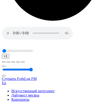
×1
Слушать ForkLog FM
En
Искусственный интеллект
Дайджест месяца
Корпораты