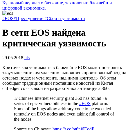
Культовый журнал о биткоине, технологии блокчейн и
цифровой экономике.
#EOS
#Преступления
#Сбои и уязвимости
В сети EOS найдена
критическая уязвимость
29.05.2018
nts
Критическая уязвимость в блокчейне EOS может позволить
злоумышленникам удаленно выполнить произвольный код на
сетевых нодах и установить над ними контроль. Об этом
сообщает традиционный поставщик новостей из Китая
cnLedger со ссылкой на разработчика антивируса 360.
1/ Chinese Internet security giant 360 has found «a
series of epic vulnerabilities» in the
#EOS
platform.
Some of the bugs allow arbitrary code to be executed
remotely on EOS nodes and even taking full control of
the nodes.
Source (in Chinese):
https://t.co/pt6nj6EodP