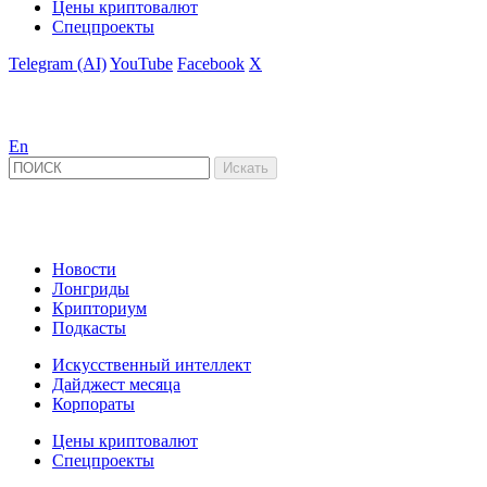
Цены криптовалют
Спецпроекты
Telegram (AI)
YouTube
Facebook
X
En
Новости
Лонгриды
Крипториум
Подкасты
Искусственный интеллект
Дайджест месяца
Корпораты
Цены криптовалют
Спецпроекты