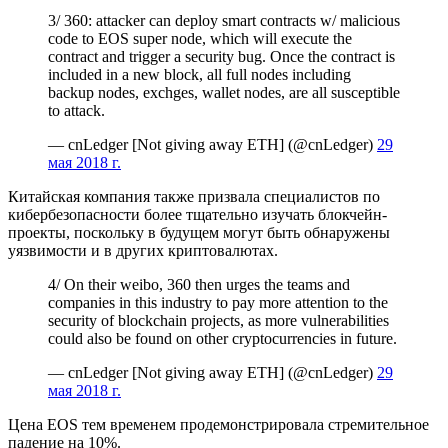
3/ 360: attacker can deploy smart contracts w/ malicious
code to EOS super node, which will execute the
contract and trigger a security bug. Once the contract is
included in a new block, all full nodes including
backup nodes, exchges, wallet nodes, are all susceptible
to attack.
— cnLedger [Not giving away ETH] (@cnLedger)
29
мая 2018 г.
Китайская компания также призвала специалистов по
кибербезопасности более тщательно изучать блокчейн-
проекты, поскольку в будущем могут быть обнаружены
уязвимости и в других криптовалютах.
4/ On their weibo, 360 then urges the teams and
companies in this industry to pay more attention to the
security of blockchain projects, as more vulnerabilities
could also be found on other cryptocurrencies in future.
— cnLedger [Not giving away ETH] (@cnLedger)
29
мая 2018 г.
Цена EOS тем временем продемонстрировала стремительное
падение на 10%.