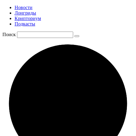
Новости
Лонгриды
Крипториум
Подкасты
Поиск