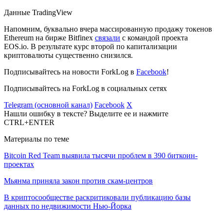
Данные TradingView
Напомним, буквально вчера массированную продажу токенов
Ethereum на бирже Bitfinex
связали
с командой проекта
EOS.io. В результате курс второй по капитализации
криптовалюты существенно снизился.
Подписывайтесь на новости ForkLog в
Facebook
!
Подписывайтесь на ForkLog в социальных сетях
Telegram (основной канал)
Facebook
X
Нашли ошибку в тексте? Выделите ее и нажмите
CTRL+ENTER
Материалы по теме
Bitcoin Red Team выявила тысячи проблем в 390 биткоин-
проектах
Мьянма приняла закон против скам-центров
В криптосообществе раскритиковали публикацию базы
данных по недвижимости Нью-Йорка