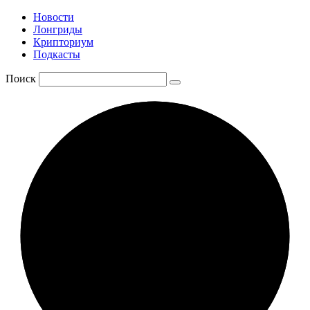
Новости
Лонгриды
Крипториум
Подкасты
Поиск