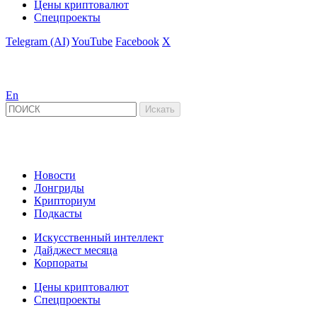
Цены криптовалют
Спецпроекты
Telegram (AI)
YouTube
Facebook
X
En
Новости
Лонгриды
Крипториум
Подкасты
Искусственный интеллект
Дайджест месяца
Корпораты
Цены криптовалют
Спецпроекты