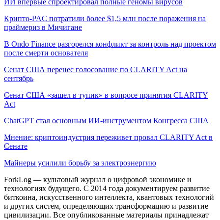
ИИ впервые спроектировал полные геномы вирусов
Крипто-PAC потратили более $1,5 млн после поражения на
праймериз в Мичигане
В Ondo Finance разгорелся конфликт за контроль над проектом
после смерти основателя
Сенат США перенес голосование по CLARITY Act на
сентябрь
Сенат США «зашел в тупик» в вопросе принятия CLARITY
Act
ChatGPT стал основным ИИ-инструментом Конгресса США
Мнение: криптоиндустрия переживет провал CLARITY Act в
Сенате
Майнеры усилили борьбу за электроэнергию
ForkLog — культовый журнал о цифровой экономике и
технологиях будущего. С 2014 года документируем развитие
биткоина, искусственного интеллекта, квантовых технологий
и других систем, определяющих трансформацию и развитие
цивилизации.
Все опубликованные материалы принадлежат