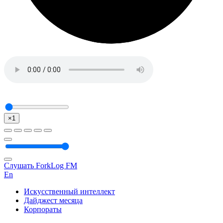
×1
Слушать ForkLog FM
En
Искусственный интеллект
Дайджест месяца
Корпораты