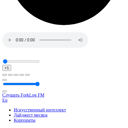
×1
Слушать ForkLog FM
En
Искусственный интеллект
Дайджест месяца
Корпораты