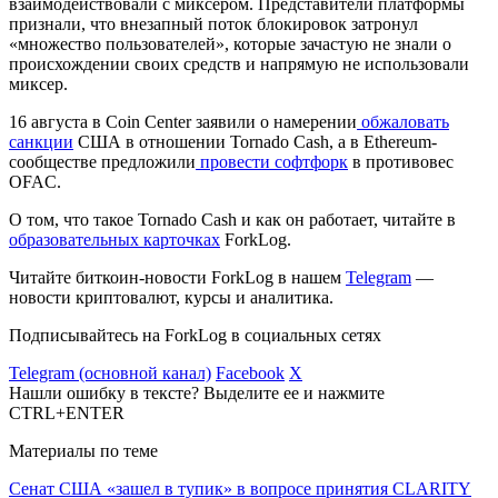
взаимодействовали с миксером. Представители платформы
признали, что внезапный поток блокировок затронул
«множество пользователей», которые зачастую не знали о
происхождении своих средств и напрямую не использовали
миксер.
16 августа в Coin Center заявили о намерении
обжаловать
санкции
США в отношении Tornado Cash, а в Ethereum-
сообществе предложили
провести софтфорк
в противовес
OFAC.
О том, что такое Tornado Cash и как он работает, читайте в
образовательных карточках
ForkLog.
Читайте биткоин-новости ForkLog в нашем
Telegram
—
новости криптовалют, курсы и аналитика.
Подписывайтесь на ForkLog в социальных сетях
Telegram (основной канал)
Facebook
X
Нашли ошибку в тексте? Выделите ее и нажмите
CTRL+ENTER
Материалы по теме
Сенат США «зашел в тупик» в вопросе принятия CLARITY