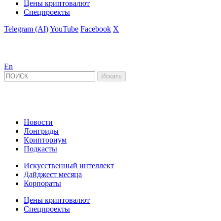
Цены криптовалют
Спецпроекты
Telegram (AI)
YouTube
Facebook
X
En
Новости
Лонгриды
Крипториум
Подкасты
Искусственный интеллект
Дайджест месяца
Корпораты
Цены криптовалют
Спецпроекты