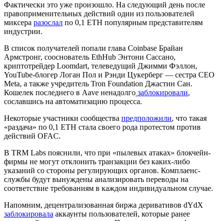
Фактически это уже произошло. На следующий день после
правоприменительных действий один из пользователей
миксера
разослал
по 0,1 ETH популярным представителям
индустрии.
В список получателей попали глава Coinbase Брайан
Армстронг, сооснователь EthHub Энтони Сассано,
криптотрейдер Loomdart, телеведущий Джимми Фэллон,
YouTube-блогер Логан Пол и Рэнди Цукерберг — сестра CEO
Meta, а также учредитель Tron Foundation Джастин Сан.
Кошелек последнего в Aave ненадолго
заблокировали
,
сославшись на автоматизацию процесса.
Некоторые участники сообщества
предположили
, что такая
«раздача» по 0,1 ETH стала своего рода протестом против
действий OFAC.
В TRM Labs пояснили, что при «пылевых атаках» блокчейн-
фирмы не могут отклонить транзакции без каких-либо
указаний со стороны регулирующих органов. Комплаенс-
службы будут вынуждены анализировать переводы на
соответствие требованиям в каждом индивидуальном случае.
Напомним, децентрализованная биржа деривативов dYdX
заблокировала
аккаунты пользователей, которые ранее