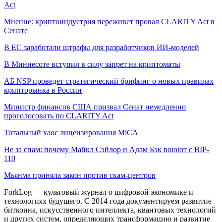
Act
Мнение: криптоиндустрия переживет провал CLARITY Act в
Сенате
В ЕС заработали штрафы для разработчиков ИИ-моделей
В Миннесоте вступил в силу запрет на криптоматы
АБ NSP проведет стратегический брифинг о новых правилах
крипторынка в России
Министр финансов США призвал Сенат немедленно
проголосовать по CLARITY Act
Тотальный хаос лицензирования MiCA
Не за спам: почему Майкл Сэйлор и Адам Бэк воюют с BIP-
110
Мьянма приняла закон против скам-центров
ForkLog — культовый журнал о цифровой экономике и
технологиях будущего. С 2014 года документируем развитие
биткоина, искусственного интеллекта, квантовых технологий
и других систем, определяющих трансформацию и развитие