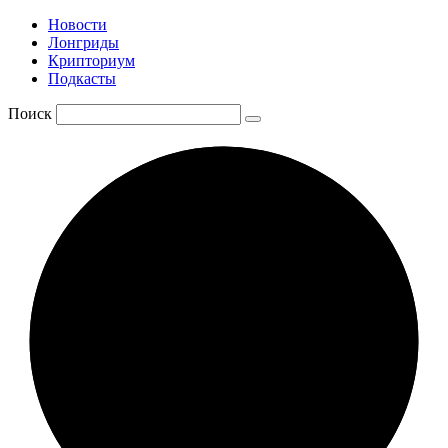
Новости
Лонгриды
Крипториум
Подкасты
Поиск