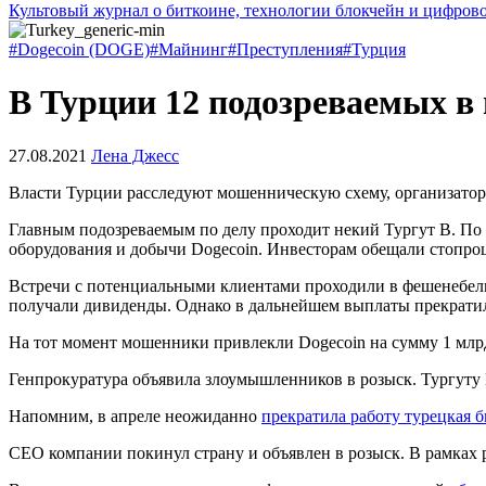
Культовый журнал о биткоине, технологии блокчейн и цифров
#Dogecoin (DOGE)
#Майнинг
#Преступления
#Турция
В Турции 12 подозреваемых в 
27.08.2021
Лена Джесс
Власти Турции расследуют мошенническую схему, организаторы
Главным подозреваемым по делу проходит некий Тургут В. По 
оборудования и добычи Dogecoin. Инвесторам обещали стопро
Встречи с потенциальными клиентами проходили в фешенебельн
получали дивиденды. Однако в дальнейшем выплаты прекратили
На тот момент мошенники привлекли Dogecoin на сумму 1 млрд
Генпрокуратура объявила злоумышленников в розыск. Тургуту В
Напомним, в апреле неожиданно
прекратила работу турецкая 
CEO компании покинул страну и объявлен в розыск. В рамках