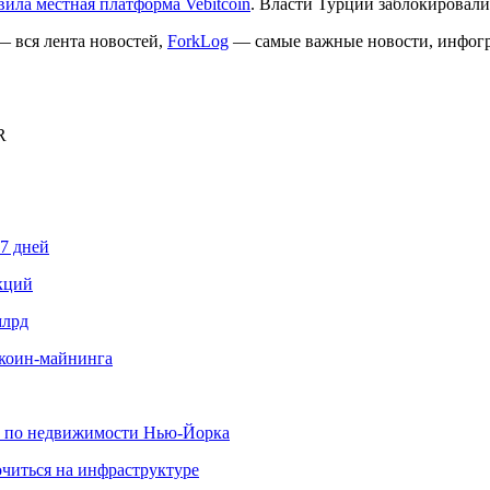
вила местная платформа Vebitcoin
. Власти Турции заблокировали
 вся лента новостей,
ForkLog
— самые важные новости, инфогр
R
87 дней
кций
млрд
иткоин-майнинга
х по недвижимости Нью-Йорка
читься на инфраструктуре