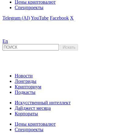
Цены криптовалют
Спецпроекты
Telegram (AI)
YouTube
Facebook
X
En
Новости
Лонгриды
Крипториум
Подкасты
Искусственный интеллект
Дайджест месяца
Корпораты
Цены криптовалют
Спецпроекты