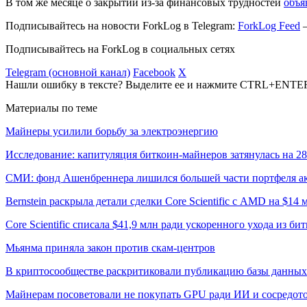
В том же месяце о закрытии из-за финансовых трудностей
объя
Подписывайтесь на новости ForkLog в Telegram:
ForkLog Feed
—
Подписывайтесь на ForkLog в социальных сетях
Telegram (основной канал)
Facebook
X
Нашли ошибку в тексте? Выделите ее и нажмите CTRL+ENTE
Материалы по теме
Майнеры усилили борьбу за электроэнергию
Исследование: капитуляция биткоин-майнеров затянулась на 2
СМИ: фонд Ашенбреннера лишился большей части портфеля а
Bernstein раскрыла детали сделки Core Scientific с AMD на $14 
Core Scientific списала $41,9 млн ради ускоренного ухода из б
Мьянма приняла закон против скам-центров
В криптосообществе раскритиковали публикацию базы данны
Майнерам посоветовали не покупать GPU ради ИИ и сосредото