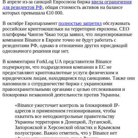
В апреле из-за санкций Евросоюза биржа
ввела ограничения
для резидентов РФ
, общая стоимость активов на балансе
которых превышала €10 000.
В октябре Европарламент
полностью запретил
обслуживать
российские криптокошельки на территории еврозоны. СЕО
платформы Чанпэн Чжао тогда заявил, что лицензированные
компании Binance в Европе точно не будут работать с
резидентами РФ, однако в отношении других юрисдикций
однозначного решения еще нет.
В комментарии ForkLog UA представители Binance
подчеркнули, что подразделения компании в ЕС не
предоставляют криптовалютные услуги физическим и
юридическим лицам, находящимся под санкциями. Также они
напомнили о сотрудничестве биржи с украинскими
правоохранительными органами с целью отслеживания и
блокировки незаконной деятельности против Украины.
«Binance ужесточает контроль за блокировкой IP-
адресов и применением геозонирования, чтобы
охватить все неподконтрольные правительству
Украины территории в Донецкой, Луганской,
Запорожской и Херсонской областях и Крымском
полуострове. Важно отметить, что у Binance нет