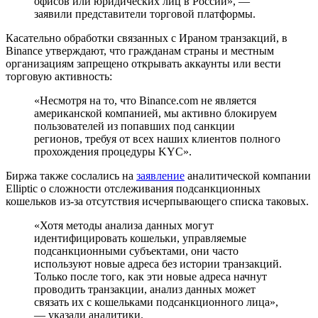
офисов или юридических лиц в России», —
заявили представители торговой платформы.
Касательно обработки связанных с Ираном транзакций, в
Binance утверждают, что гражданам страны и местным
организациям запрещено открывать аккаунты или вести
торговую активность:
«Несмотря на то, что Binance.com не является
американской компанией, мы активно блокируем
пользователей из попавших под санкции
регионов, требуя от всех наших клиентов полного
прохождения процедуры KYC».
Биржа также сослались на
заявление
аналитической компании
Elliptic о сложности отслеживания подсанкционных
кошельков из-за отсутствия исчерпывающего списка таковых.
«Хотя методы анализа данных могут
идентифицировать кошельки, управляемые
подсанкционными субъектами, они часто
используют новые адреса без истории транзакций.
Только после того, как эти новые адреса начнут
проводить транзакции, анализ данных может
связать их с кошельками подсанкционного лица»,
— указали аналитики.