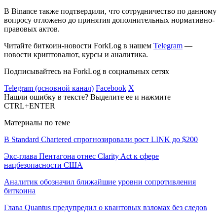
В Binance также подтвердили, что сотрудничество по данному
вопросу отложено до принятия дополнительных нормативно-
правовых актов.
Читайте биткоин-новости ForkLog в нашем
Telegram
—
новости криптовалют, курсы и аналитика.
Подписывайтесь на ForkLog в социальных сетях
Telegram (основной канал)
Facebook
X
Нашли ошибку в тексте? Выделите ее и нажмите
CTRL+ENTER
Материалы по теме
В Standard Chartered спрогнозировали рост LINK до $200
Экс-глава Пентагона отнес Clarity Act к сфере
нацбезопасности США
Аналитик обозначил ближайшие уровни сопротивления
биткоина
Глава Quantus предупредил о квантовых взломах без следов