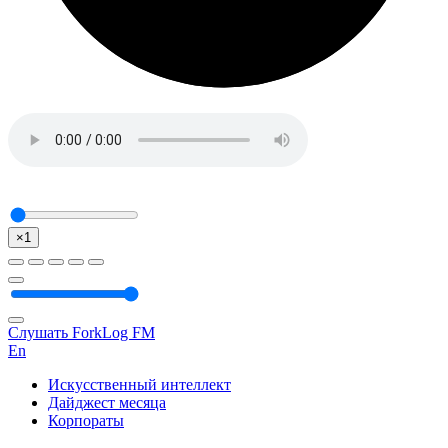
×1
Слушать ForkLog FM
En
Искусственный интеллект
Дайджест месяца
Корпораты