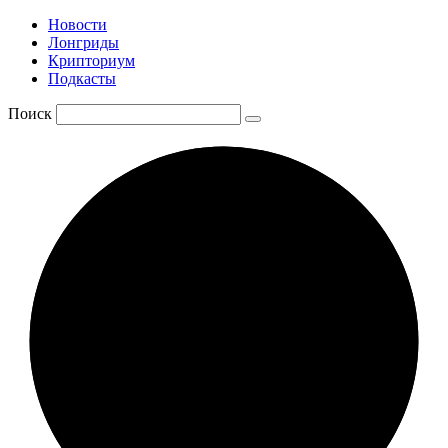
Новости
Лонгриды
Крипториум
Подкасты
Поиск