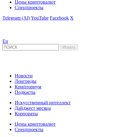
Цены криптовалют
Спецпроекты
Telegram (AI)
YouTube
Facebook
X
En
Новости
Лонгриды
Крипториум
Подкасты
Искусственный интеллект
Дайджест месяца
Корпораты
Цены криптовалют
Спецпроекты