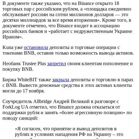
В документе также указано, что на Binance открыто 18
торговых пар с российским рублем, а «площадка ежедневно
обслуживает россиян на сотни миллионов долларов — это
десятки миллиардов за все время вторжения». Кроме того, в
документе отмечено, что Binance входит в ассоциацию
российских банков и «работает с недружественным Украине
Ираном».
Kuna уже
остановила
депозиты и торговые операции с
токенами BNB, оставив только возможность вывода активов.
Необанк Trustee Plus
запретил
своим клиентам пополнение и
покупку BNB.
Биржа WhiteBIT также
закрыла
депозиты и торговлю в парах
с BNB. Вывести денежные средства в этих активах клиенты
могли до 17 ноября.
Соучредитель Allbridge Андрей Великий в разговоре с
ForkLog UA отметил, что Binance должна отказаться от
поддержки рубля и занять «более агрессивную позицию» по
поводу санкций:
«Я согласен, что принятие и вывод депозитов в
рублях в условиях нападения РФ на Украину – это