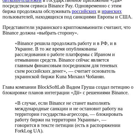
биткоин-платежей
в государственное приложение «Дія»
посредством сервиса Binance Pay. Одновременно с этим
биржа продолжала обслуживать
российских
и
иранских
пользователей, находящихся под санкциями Европы и США.
Представители украинского криптокомьюнити считают, что
Binance должна «выбрать сторону».
«Binance решила продолжать работу и в РФ, и в
Украине. В то же время опубликованы
расследования о работе платформы с Ираном и
отмывании средств. Binance сейчас является
главным финансовым посредником для теневых
схем российских денег», — считает основатель
украинской биржи Kuna Михаил Чобанян.
Глава компании BlockSoftLab Вадим Груша создал петицию о
блокировке планов интеграции «Дiї» с решениями Binance.
«В случае, если Binance не станет выполнять
международные санкции и не остановит работу на
территории государства-агрессора, — блокировать
работу биржи на территории Украины», —
говорится в тексте петиции (есть в распоряжении
ForkLog UA).