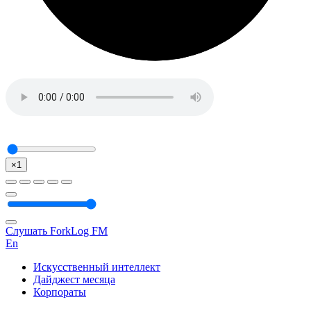
×1
Слушать ForkLog FM
En
Искусственный интеллект
Дайджест месяца
Корпораты