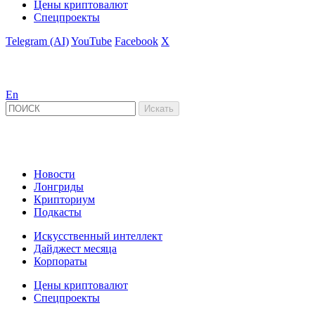
Цены криптовалют
Спецпроекты
Telegram (AI)
YouTube
Facebook
X
En
Новости
Лонгриды
Крипториум
Подкасты
Искусственный интеллект
Дайджест месяца
Корпораты
Цены криптовалют
Спецпроекты