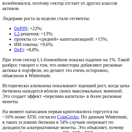
возобновился, поэтому сектор отстает от других классов
активов.
Лидерами роста за неделю стали сегменты:
DePIN
: +22%;
L2
-решения: +13%;
проекты со «средней» капитализацией: +15%;
ИИ-токены: +9,6%;
DeFi
: +8,8%.
При этом сектор L1-блокчейнов показал падение на 1%. Такой
разброс говорит о том, что инвесторы добавляют рисковые
активы в портфели, но делают это очень осторожно,
объяснили в Wintermute.
Исторически альткоины показывают хороший рост, когда цена
биткоина находится вблизи своих максимальных значений.
Это создает эффект «перелива капитала» в более рисковые
монеты.
На момент написания первая криптовалюта торгуется на
~16% ниже ATH, согласно
CoinGecko
. По данным Wintermute,
в таких условиях биткоин в 54% случаев опережает по
доходности альтернативные монеты. Это объясняет, почему