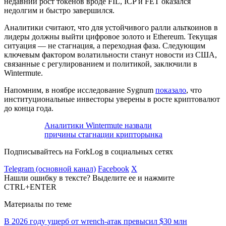
недавний рост токенов вроде FIL, ICP и FET оказался
недолгим и быстро завершился.
Аналитики считают, что для устойчивого ралли альткоинов в
лидеры должны выйти цифровое золото и Ethereum. Текущая
ситуация — не стагнация, а переходная фаза. Следующим
ключевым фактором волатильности станут новости из США,
связанные с регулированием и политикой, заключили в
Wintermute.
Напомним, в ноябре исследование Sygnum
показало
, что
институциональные инвесторы уверены в росте криптовалют
до конца года.
Аналитики Wintermute назвали
причины стагнации крипторынка
Подписывайтесь на ForkLog в социальных сетях
Telegram (основной канал)
Facebook
X
Нашли ошибку в тексте? Выделите ее и нажмите
CTRL+ENTER
Материалы по теме
В 2026 году ущерб от wrench-атак превысил $30 млн