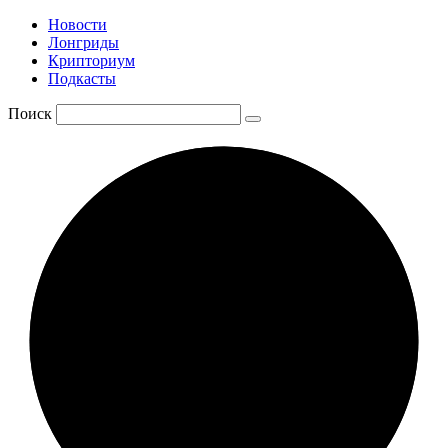
Новости
Лонгриды
Крипториум
Подкасты
Поиск