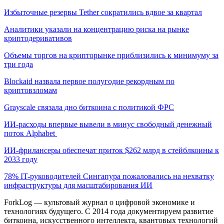
Избыточные резервы Tether сократились вдвое за квартал
Аналитики указали на концентрацию риска на рынке
криптодеривативов
Объемы торгов на крипторынке приблизились к минимуму за
три года
Blockaid назвала первое полугодие рекордным по
криптовзломам
Grayscale связала дно биткоина с политикой ФРС
ИИ-расходы впервые вывели в минус свободный денежный
поток Alphabet
ИИ-фрилансеры обеспечат приток $262 млрд в стейблкоины к
2033 году
78% IT-руководителей Сингапура пожаловались на нехватку
инфраструктуры для масштабирования ИИ
ForkLog — культовый журнал о цифровой экономике и
технологиях будущего. С 2014 года документируем развитие
биткоина, искусственного интеллекта, квантовых технологий