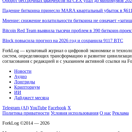
Оборот бессрочных фьючерсов на CEX упал до минимумов 202
Падение биткоина принесло MARA квартальный убыток в $61
Мнение: снижение волатильности биткоина не означает «затиш
Bitcoin Red Team выявила тысячи проблем в 390 биткоин-проек
Block повысила прогноз на 2026 год и сохранила 9117 BTC
ForkLog — культовый журнал о цифровой экономике и технолог
систем, определяющих трансформацию и развитие цивилизаци
согласования с редакцией и с указанием активной ссылки на Fo
Новости
Аудио
Лонгриды
Крипториум
ИИ
Дайджест месяца
Telegram (AI)
YouTube
Facebook
X
Политика приватности
Условия использования
О нас
Реклама
ForkLog ©2014 — 2026