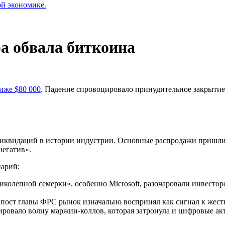
ой экономике.
а обвала биткоина
иже $80 000
. Падение спровоцировало принудительное закрытие 
ликвидаций в истории индустрии. Основные распродажи пришли
негатив».
арий:
иколепной семерки»
, особенно Microsoft, разочаровали инвесто
пост главы
ФРС
рынок изначально воспринял как сигнал к жест
ировало волну маржин-коллов, которая затронула и цифровые ак