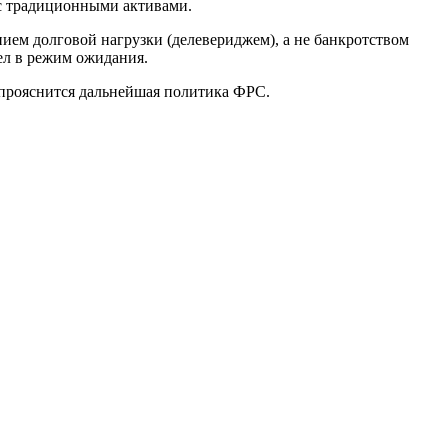
с традиционными активами.
ем долговой нагрузки (делевериджем), а не банкротством
ел в режим ожидания.
 прояснится дальнейшая политика ФРС.