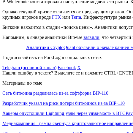
В Wintermute констатировали наступление медвежьего рынка
Однако текущий кризис отличается от предыдущих циклов. Он
крупных игроков вроде
FTX
или
Terra
. Инфраструктура рынка 
Биткоин находится в стадии «поиска цены». Аналитики допуст
Напомним, в январе аналитики Bitwise
заявили
, что четвертый
Аналитики CryptoQuant объявили о начале ранней 
Подписывайтесь на ForkLog в социальных сетях
Telegram (основной канал)
Facebook
X
Нашли ошибку в тексте? Выделите ее и нажмите CTRL+ENTE
Материалы по теме
Сеть биткоина разделилась из-за софтфорка BIP-110
Разработчик указал на риск потери биткоинов из-за BIP-110
Хакеры опустошили Lightning-узлы через уязвимость в BTCPay
Медиакомпания Трампа свернула криптовалютное направлени