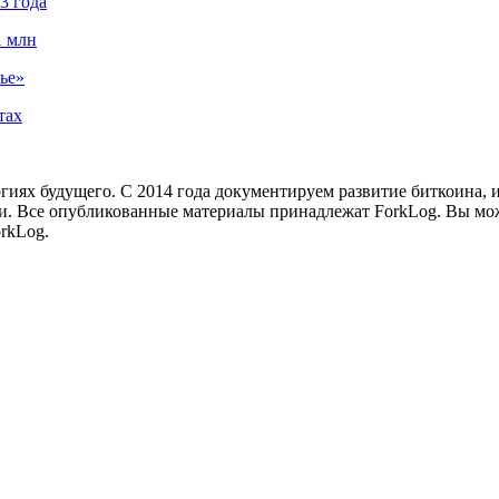
3 года
1 млн
ье»
тах
иях будущего. С 2014 года документируем развитие биткоина, 
и.
Все опубликованные материалы принадлежат ForkLog. Вы мож
rkLog.