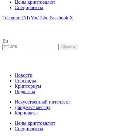
Цены криптовалют
Спецпроекты
Telegram (AI)
YouTube
Facebook
X
En
Новости
Лонгриды
Крипториум
Подкасты
Искусственный интеллект
Дайджест месяца
Корпораты
Цены криптовалют
Спецпроекты