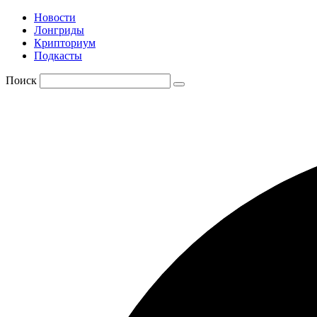
Новости
Лонгриды
Крипториум
Подкасты
Поиск