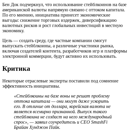
Бен Док подчеркнул, что использование стейблкоинов на базе
американской валюты напрямую связано с оттоком капитала.
По его мнению, инициатива принесет экономические
выгоды: снижение торговых издержек, диверсификацию
валютных рисков и рост глобальных инвестиций в местную
экономику.
Цель — создать среду, где частные компании смогут
выпускать стейблкоины, а различные участники рынка,
включая создателей контента, разработчиков игр и платформы
электронной коммерции, будут активно их использовать.
Критика
Некоторые отраслевые эксперты поставили под сомнение
эффективность инициативы.
«Стейблкоины на базе воны не решат проблему
оттока капитала — они могут даже ускорить
его. В отличие от доллара, корейская валюта не
является всемирно признанной. Выпуск такого
стейблкоина не создаст на него международный
спрос», — заявил соучредитель и CEO SmashFi
Брайан Хунджон Пайк.