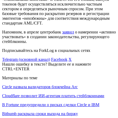
токенов будет осуществляться исключительно частным
сектором и определяться рыночным спросом. При этом
базовые требования по раскрытию резервов и регистрации
эмитентов «неизбежны» для соответствия международным
стандартам
AML/CFT
.
Напомним, в апреле центробанк
заявил
о намерении «активно
участвовать» в создании законодательства, регулирующего
стейблкоины.
Подписывайтесь на ForkLog в социальных сетях
Telegram (основной канал)
Facebook
X
Нашли ошибку в тексте? Выделите ее и нажмите
CTRL+ENTER
Материалы по теме
Circle назвала валидаторов блокчейна Arc
Cloudflare позволит ИИ-агентам платить стейблкоинами
В Fortune предупредили о рисках сделки Circle и IBM
Bithumb раскрыла сроки выхода на биржу