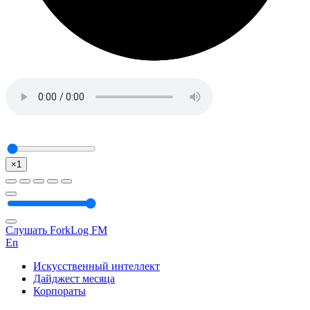
×1
Слушать ForkLog FM
En
Искусственный интеллект
Дайджест месяца
Корпораты