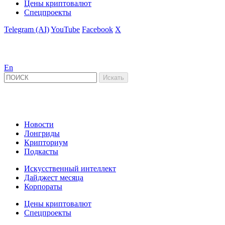
Цены криптовалют
Спецпроекты
Telegram (AI)
YouTube
Facebook
X
En
Новости
Лонгриды
Крипториум
Подкасты
Искусственный интеллект
Дайджест месяца
Корпораты
Цены криптовалют
Спецпроекты