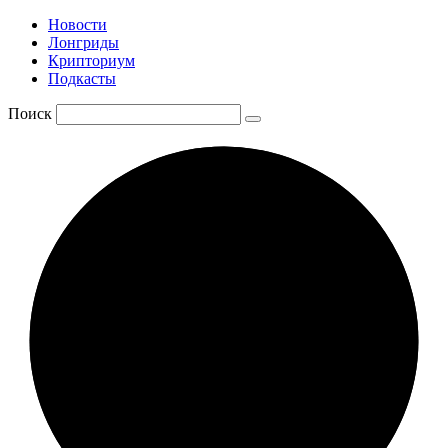
Новости
Лонгриды
Крипториум
Подкасты
Поиск