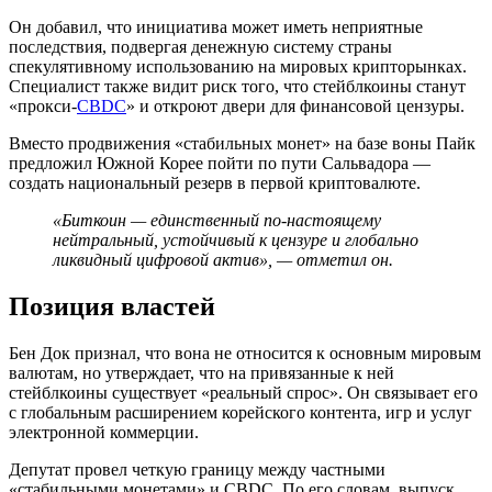
Он добавил, что инициатива может иметь неприятные
последствия, подвергая денежную систему страны
спекулятивному использованию на мировых крипторынках.
Специалист также видит риск того, что стейблкоины станут
«прокси-
CBDC
» и откроют двери для финансовой цензуры.
Вместо продвижения «стабильных монет» на базе воны Пайк
предложил Южной Корее пойти по пути Сальвадора —
создать национальный резерв в первой криптовалюте.
«Биткоин — единственный по-настоящему
нейтральный, устойчивый к цензуре и глобально
ликвидный цифровой актив», — отметил он.
Позиция властей
Бен Док признал, что вона не относится к основным мировым
валютам, но утверждает, что на привязанные к ней
стейблкоины существует «реальный спрос». Он связывает его
с глобальным расширением корейского контента, игр и услуг
электронной коммерции.
Депутат провел четкую границу между частными
«стабильными монетами» и CBDC. По его словам, выпуск