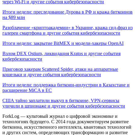
через Wi-Fi и другие события кибербезопасности
Итоги недели: преследование Дурова в РФ и кража биткоинов
на $89 млн
Разоблачение «криптоакадемии» в Украине, кража сид-фраз из
галереи смартфона и другие события кибербезопасности
Итоги недели: закрытие BitMEX и модели-хакеры OpenAI
Взлом DEX Ostium, ликвидация Kratos и другие события
кибербезопасности
Приговор хакерам Scattered Spider, атаки на аппаратные
кошельки и другие события кибербезопасности
Итоги недели: поддержка биткоин-индустрии в Казахстане и
расширение MiCA в ЕС
США тайно заплатили выкуп в биткоине, VPN-сервисы
уличили в шпионаже и другие события кибербезопасности
ForkLog — культовый журнал о цифровой экономике и
технологиях будущего. С 2014 года документируем развитие
биткоина, искусственного интеллекта, квантовых технологий
и других систем, определяющих трансформацию и развитие