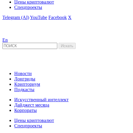
Цены криптовалют
Спецпроекты
Telegram (AI)
YouTube
Facebook
X
En
Новости
Лонгриды
Крипториум
Подкасты
Искусственный интеллект
Дайджест месяца
Корпораты
Цены криптовалют
Спецпроекты