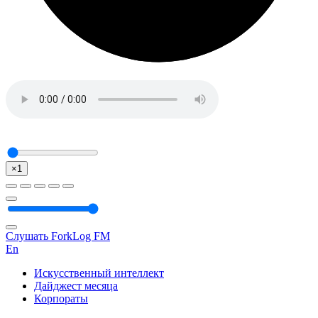
×1
Слушать ForkLog FM
En
Искусственный интеллект
Дайджест месяца
Корпораты