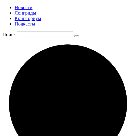
Новости
Лонгриды
Крипториум
Подкасты
Поиск