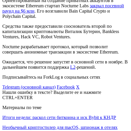
Ориентированный на создание приватных аккаунтов в
экосистеме Ethereum стартап Nocturne Labs
закрыл посевной
раунд на $6 млн
. Его возглавили Bain Capital Crypto и
Polychain Capital.
Средства также предоставили сооснователь второй по
капитализации криптовалюты Виталик Бутерин, Bankless
Ventures, Hack VC, Robot Ventures.
Nocturne разрабатывает протокол, который позволит
совершать анонимные транзакции в экосистеме Ethereum.
Ожидается, что решение запустят в основной сети в ноябре. В
дальнейшем появится поддержка
L2
-решений.
Подписывайтесь на ForkLog в социальных сетях
Telegram (основной канал)
Facebook
X
Нашли ошибку в тексте? Выделите ее и нажмите
CTRL+ENTER
Материалы по теме
Итоги недели: раскол сети биткоина и иск Bybit к КНДР
Необычный криптостилер для macOS, шпионаж в отелях