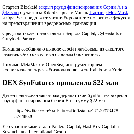
Стартап Blockaid
закрыл раунд финансирования Серии А на
$33 млн
с участием Ribbit Capital и Varian.
Партнер MetaMask
и OpenSea продолжит масштабировать технологию с фокусом
на предотвращении вредоносных транзакций.
Средства также предоставили Sequoia Capital, Cyberstarts и
Greylock Partners.
Команда сообщила о выводе своей платформы из скрытого
режима. Она совместима с любым блокчейном.
Помимо MetaMask и OpenSea, инструментарием
воспользовались разработчики кошельков Rainbow и Zerion.
DEX SynFutures привлекла $22 млн
Децентрализованная биржа деривативов SynFutures закрыла
раунд финансирования Серии В на сумму $22 млн.
https://twitter.com/SynFuturesDefi/status/17149973478
37448620
Его участниками стали Pantera Capital, HashKey Capital и
Susquehanna International Group.