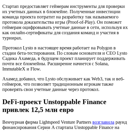
Стартап предоставляет геймерам инструменты для проверки
их учетных данных в блокчейне. Полученные инвестиции
команда проекта потратит на разработку так называемого
протокола доказательства игры (Proof-of-Play). Он поможет
геймерам оцифровывать учетные данные в сети, используя их
как онлайн-сертификаты для создания команд и участия в
турнирах.
Протокол Lysto в настоящее время работает на Polygon в
стадии бета-тестирования. По словам основателя и CEO Lysto
Садика Ахамеда, в будущем проект планирует поддерживать
почти все блокчейны. Расширение начнется с Solana,
ImmutableX и Flow.
Ахамед добавил, что Lysto обслуживает как Web3, так и веб-
геймеров, что позволяет традиционным игрокам также
проверять свои учетные данные через протокол.
DeFi-проект Unstoppable Finance
привлек 12,5 млн евро
Венчурная фирма Lightspeed Venture Partners
возглавила
раунд
финансирования Серии A стартапа Unstoppable Finance на