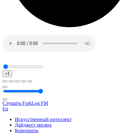
×1
Слушать ForkLog FM
En
Искусственный интеллект
Дайджест месяца
Корпораты