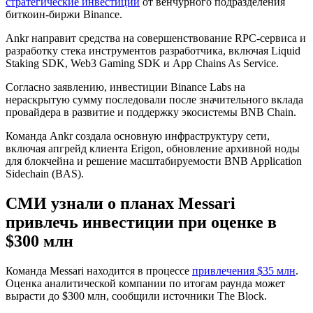
стратегические инвестиции
от венчурного подразделения
биткоин-биржи Binance.
Ankr направит средства на совершенствование RPC-сервиса и
разработку стека инструментов разработчика, включая Liquid
Staking SDK, Web3 Gaming SDK и App Chains As Service.
Согласно заявлению, инвестиции Binance Labs на
нераскрытую сумму последовали после значительного вклада
провайдера в развитие и поддержку экосистемы BNB Chain.
Команда Ankr создала основную инфраструктуру сети,
включая апгрейд клиента Erigon, обновление архивной ноды
для блокчейна и решение масштабируемости BNB Application
Sidechain (BAS).
СМИ узнали о планах Messari
привлечь инвестиции при оценке в
$300 млн
Команда Messari находится в процессе
привлечения $35 млн
.
Оценка аналитической компании по итогам раунда может
вырасти до $300 млн, сообщили источники The Block.