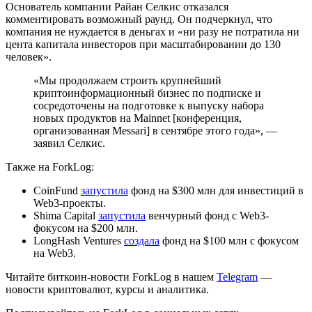
Основатель компании Райан Селкис отказался
комментировать возможный раунд. Он подчеркнул, что
компания не нуждается в деньгах и «ни разу не потратила ни
цента капитала инвесторов при масштабировании до 130
человек».
«Мы продолжаем строить крупнейший
криптоинформационный бизнес по подписке и
сосредоточены на подготовке к выпуску набора
новых продуктов на Mainnet [конференция,
организованная Messari] в сентябре этого года», —
заявил Селкис.
Также на ForkLog:
CoinFund
запустила
фонд на $300 млн для инвестиций в
Web3-проекты.
Shima Capital
запустила
венчурный фонд с Web3-
фокусом на $200 млн.
LongHash Ventures
создала
фонд на $100 млн с фокусом
на Web3.
Читайте биткоин-новости ForkLog в нашем
Telegram
—
новости криптовалют, курсы и аналитика.