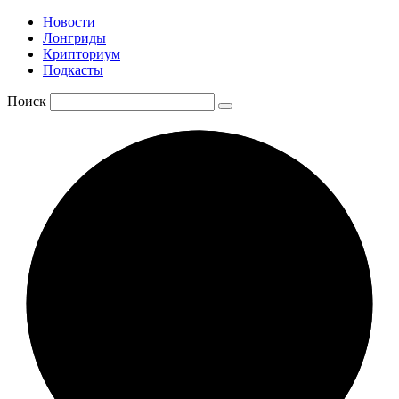
Новости
Лонгриды
Крипториум
Подкасты
Поиск