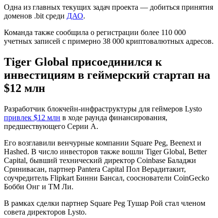
Одна из главных текущих задач проекта — добиться принятия
доменов .bit среди
ДАО
.
Команда также сообщила о регистрации более 110 000
учетных записей с примерно 38 000 криптовалютных адресов.
Tiger Global присоединился к
инвестициям в геймерский стартап на
$12 млн
Разработчик блокчейн-инфраструктуры для геймеров Lysto
привлек $12 млн
в ходе раунда финансирования,
предшествующего Серии А.
Его возглавили венчурные компании Square Peg, Beenext и
Hashed. В число инвесторов также вошли Tiger Global, Better
Capital, бывший технический директор Coinbase Баладжи
Сринивасан, партнер Pantera Capital Пол Верадитакит,
соучредитель Flipkart Бинни Бансал, сооснователи CoinGecko
Бобби Онг и ТМ Ли.
В рамках сделки партнер Square Peg Тушар Рой стал членом
совета директоров Lysto.