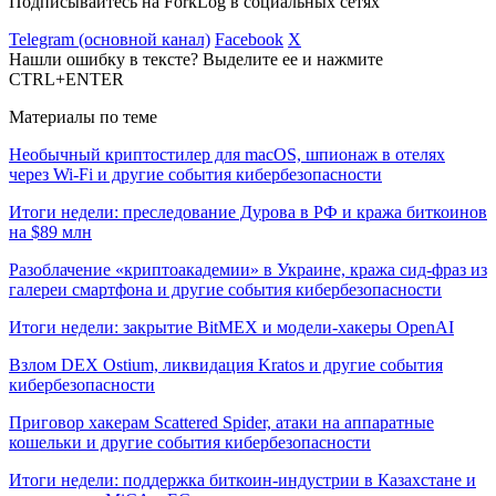
Подписывайтесь на ForkLog в социальных сетях
Telegram (основной канал)
Facebook
X
Нашли ошибку в тексте? Выделите ее и нажмите
CTRL+ENTER
Материалы по теме
Необычный криптостилер для macOS, шпионаж в отелях
через Wi-Fi и другие события кибербезопасности
Итоги недели: преследование Дурова в РФ и кража биткоинов
на $89 млн
Разоблачение «криптоакадемии» в Украине, кража сид-фраз из
галереи смартфона и другие события кибербезопасности
Итоги недели: закрытие BitMEX и модели-хакеры OpenAI
Взлом DEX Ostium, ликвидация Kratos и другие события
кибербезопасности
Приговор хакерам Scattered Spider, атаки на аппаратные
кошельки и другие события кибербезопасности
Итоги недели: поддержка биткоин-индустрии в Казахстане и