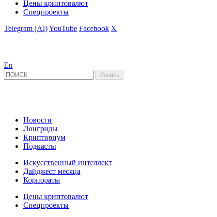
Цены криптовалют
Спецпроекты
Telegram (AI)
YouTube
Facebook
X
En
Новости
Лонгриды
Крипториум
Подкасты
Искусственный интеллект
Дайджест месяца
Корпораты
Цены криптовалют
Спецпроекты