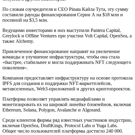
По словам соучредителя и CEO Pinata Кайла Тута, эту сумму
составили раунды финансирования Серии А на $18 млн и
посевной на $3,5 млн.
Ведущими инвесторами в них выступили Pantera Capital,
Greylock и Offline Ventures при участии Volt Capital, OpenSea, а
также Alchemy.
Привлеченное финансирование направят на увеличение
команды и улучшение инфраструктуры, чтобы она стала
«быстрее, стабильнее и могла поддерживать NFT следующего
поколения».
Компания предоставляет инфраструктуру на основе протокола
IPFS для создания и поддержки NFT-маркетплейсов,
метавселенных, Web3-приложений и других криптопроектов.
Платформа позволяет управлять медиафайлами и
монетизировать их на широкой линейке блокчейнов, включая
Ethereum, Solana, Polygon, Avalanche и Algorand.
Среди клиентов фирмы ряд известных участников индустрии,
включая OpenSea, DraftKings, Protocol Labs и Yuga Labs.
Общее число пользователей платформы достигло 240 000.