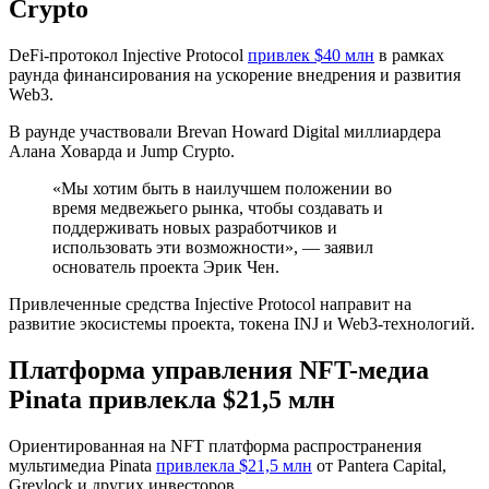
Crypto
DeFi-протокол Injective Protocol
привлек $40 млн
в рамках
раунда финансирования на ускорение внедрения и развития
Web3.
В раунде участвовали Brevan Howard Digital миллиардера
Алана Ховарда и Jump Crypto.
«Мы хотим быть в наилучшем положении во
время медвежьего рынка, чтобы создавать и
поддерживать новых разработчиков и
использовать эти возможности», — заявил
основатель проекта Эрик Чен.
Привлеченные средства Injective Protocol направит на
развитие экосистемы проекта, токена INJ и Web3-технологий.
Платформа управления NFT-медиа
Pinata привлекла $21,5 млн
Ориентированная на NFT платформа распространения
мультимедиа Pinata
привлекла $21,5 млн
от Pantera Capital,
Greylock и других инвесторов.