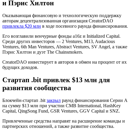
и Пэрис Хилтон
Оказывающая финансовую и технологическую поддержку
авторам децентрализованная организация CreatorDAO
привлекла $20 млн
в ходе посевного раунда финансирования.
Его возглавили венчурные фонды a16z и Initialized Capital.
Среди других инвесторов — 2 Ventures, M13, Audacious
Ventures, 6th Man Ventures, Abstract Ventures, SV Angel, а также
Пэрис Хилтон и дуэт The Chainsmokers.
CreatorDAO инвестирует в авторов в обмен на процент от их
будущих доходов.
Стартап .bit привлек $13 млн для
развития сообщества
Блокчейн-стартап .bit
закрыл
раунд финансирования Серии А
на сумму $13 млн при участии CMB International, HashKey
Capital, QingSong Fund, GSR Ventures, GGV Capital и SNZ.
Привлеченные средства направят на расширение команды и
партнерских отношений, а также развитие сообщества.