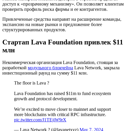
доступ к «прозрачному механизму». Он позволяет клиентам
проверить профиль риска фирмы и ее контрагентов.
Привлеченные средства направят на расширение команды,
экспансию на новые рынки и предложение более
структурированных продуктов.
Стартап Lava Foundation привлек $11
млн
Некоммерческая организация Lava Foundation, стоящая за
разработкой
модульного блокчейна
Lava Network, закрыла
инвестиционный раунд на сумму $11 млн.
The floor is Lava ?
Lava Foundation has raised $11m to fund ecosystem
growth and protocol development.
We’re excited to move closer to mainnet and support
more blockchains with critical RPC infrastructure.
pic.twitter.com/J1TEjiW9rX
— Lava Network ? (@lavanetxyz)
May 7, 2024