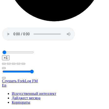
×1
Слушать ForkLog FM
En
Искусственный интеллект
Дайджест месяца
Корпораты