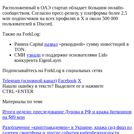
Расположенный в ОАЭ стартап обладает большим онлайн-
сообществом. Согласно пресс-релизу, у платформы более 2,5
млн подписчиков на всех профилях в Х и около 500 000
пользователей в Discord.
Также на ForkLog:
Pantera Capital
назвал
«рекордной» сумму инвестиций в
TON.
СМИ
узнали
о поддержке основателями Lido
конкурента EigenLayer.
Подписывайтесь на ForkLog в социальных сетях
Telegram (основной канал)
Facebook
X
Нашли ошибку в тексте? Выделите ее и нажмите
CTRL+ENTER
Материалы по теме
Итоги недели: преследование Дурова в РФ и кража биткоинов
на $89 млн
Разоблачение «криптоакадемии» в Украине, кража сид-фраз из
галереи смартфона и другие события кибербезопасности