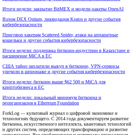
Итоги недели: закрытие BitMEX и модели-хакеры OpenAI
Взлом DEX Ostium, ликвидация Kratos и другие события
кибербезопасности
Приговор хакерам Scattered Spider, атаки на аппаратные
кошельки и другие события кибербезопасности
Итоги недели: поддержка биткоин-индустрии в Казахстане и
расширение MiCA в ЕС
США тайно заплатили выкуп в биткоине, VPN-сервисы
уличили в шпионаже и другие события кибербезопасности
Итоги недели: биткоин выше $62 500 и MiCA для
криптобизнеса в ЕС
Итоги недели: локальный минимум биткоина и
реорганизация в Ethereum Foundation
ForkLog — культовый журнал о цифровой экономике и
технологиях будущего. С 2014 года документируем развитие
биткоина, искусственного интеллекта, квантовых технологий
и других систем, определяющих трансформацию и развитие
цивилизации.
Все опубликованные материалы принадлежат