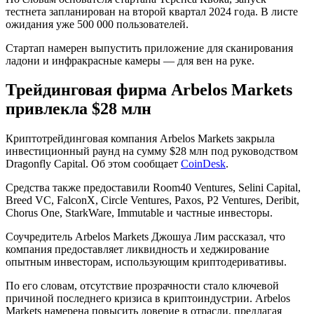
тестнета запланирован на второй квартал 2024 года. В листе
ожидания уже 500 000 пользователей.
Стартап намерен выпустить приложение для сканирования
ладони и инфракрасные камеры — для вен на руке.
Трейдинговая фирма Arbelos Markets
привлекла $28 млн
Криптотрейдинговая компания Arbelos Markets закрыла
инвестиционный раунд на сумму $28 млн под руководством
Dragonfly Capital. Об этом сообщает
CoinDesk
.
Средства также предоставили Room40 Ventures, Selini Capital,
Breed VC, FalconX, Circle Ventures, Paxos, P2 Ventures, Deribit,
Chorus One, StarkWare, Immutable и частные инвесторы.
Соучредитель Arbelos Markets Джошуа Лим рассказал, что
компания предоставляет ликвидность и хеджирование
опытным инвесторам, использующим криптодеривативы.
По его словам, отсутствие прозрачности стало ключевой
причиной последнего кризиса в криптоиндустрии. Arbelos
Markets намерена повысить доверие в отрасли, предлагая