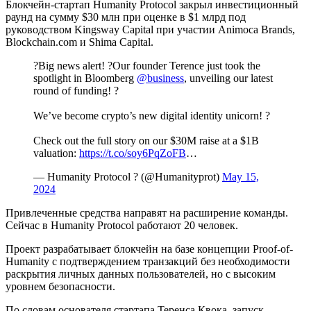
Блокчейн-стартап Humanity Protocol закрыл инвестиционный
раунд на сумму $30 млн при оценке в $1 млрд под
руководством Kingsway Capital при участии Animoca Brands,
Blockchain.com и Shima Capital.
?Big news alert! ?Our founder Terence just took the
spotlight in Bloomberg
@business
, unveiling our latest
round of funding! ?
We’ve become crypto’s new digital identity unicorn! ?
Check out the full story on our $30M raise at a $1B
valuation:
https://t.co/soy6PqZoFB
…
— Humanity Protocol ?️ (@Humanityprot)
May 15,
2024
Привлеченные средства направят на расширение команды.
Сейчас в Humanity Protocol работают 20 человек.
Проект разрабатывает блокчейн на базе концепции Proof-of-
Humanity с подтверждением транзакций без необходимости
раскрытия личных данных пользователей, но с высоким
уровнем безопасности.
По словам основателя стартапа Теренса Квока, запуск