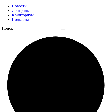
Новости
Лонгриды
Крипториум
Подкасты
Поиск