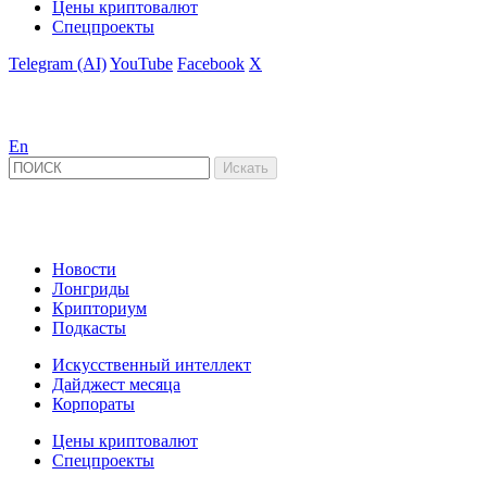
Цены криптовалют
Спецпроекты
Telegram (AI)
YouTube
Facebook
X
En
Новости
Лонгриды
Крипториум
Подкасты
Искусственный интеллект
Дайджест месяца
Корпораты
Цены криптовалют
Спецпроекты