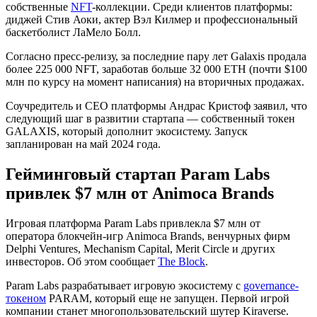
собственные
NFT
-коллекции. Среди клиентов платформы:
диджей Стив Аоки, актер Вэл Килмер и профессиональный
баскетболист ЛаМело Болл.
Согласно пресс-релизу, за последние пару лет Galaxis продала
более 225 000 NFT, заработав больше 32 000 ETH (почти $100
млн по курсу на момент написания) на вторичных продажах.
Соучредитель и CEO платформы Андрас Кристоф заявил, что
следующий шаг в развитии стартапа — собственный токен
GALAXIS, который дополнит экосистему. Запуск
запланирован на май 2024 года.
Гейминговый стартап Param Labs
привлек $7 млн от Animoca Brands
Игровая платформа Param Labs привлекла $7 млн от
оператора блокчейн-игр Animoca Brands, венчурных фирм
Delphi Ventures, Mechanism Capital, Merit Circle и других
инвесторов. Об этом сообщает
The Block
.
Param Labs разрабатывает игровую экосистему с
governance-
токеном
PARAM, который еще не запущен. Первой игрой
компании станет многопользовательский шутер Kiraverse.