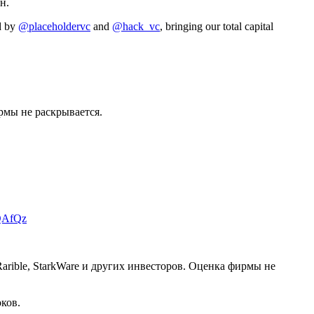
н.
ed by
@placeholdervc
and
@hack_vc
, bringing our total capital
ирмы не раскрывается.
2QAfQz
x, Rarible, StarkWare и других инвесторов. Оценка фирмы не
ков.