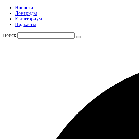
Новости
Лонгриды
Крипториум
Подкасты
Поиск