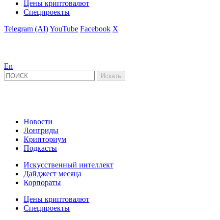
Цены криптовалют
Спецпроекты
Telegram (AI)
YouTube
Facebook
X
En
Новости
Лонгриды
Крипториум
Подкасты
Искусственный интеллект
Дайджест месяца
Корпораты
Цены криптовалют
Спецпроекты