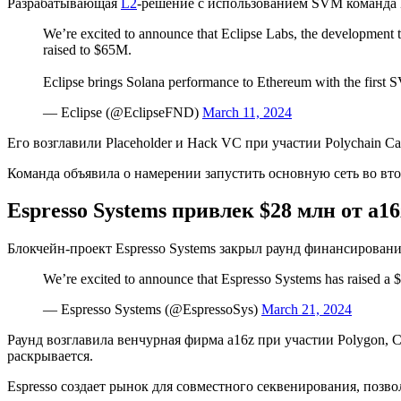
Разрабатывающая
L2
-решение с использованием
SVM
команда 
We’re excited to announce that Eclipse Labs, the development 
raised to $65M.
Eclipse brings Solana performance to Ethereum with the first
— Eclipse (@EclipseFND)
March 11, 2024
Его возглавили Placeholder и Hack VC при участии Polychain Cap
Команда объявила о намерении запустить основную сеть во вто
Espresso Systems привлек $28 млн от a16
Блокчейн-проект Espresso Systems закрыл раунд финансировани
We’re excited to announce that Espresso Systems has raised a 
— Espresso Systems (@EspressoSys)
March 21, 2024
Раунд возглавила венчурная фирма a16z при участии Polygon, Calde
раскрывается.
Espresso создает рынок для совместного секвенирования, позв