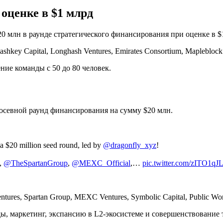
 оценке в $1 млрд
$20 млн в раунде стратегического финансирования при оценке в 
shkey Capital, Longhash Ventures, Emirates Consortium, Mapleblock
ние команды с 50 до 80 человек.
осевной раунд финансирования на сумму $20 млн.
 a $20 million seed round, led by
@dragonfly_xyz
!
,
@TheSpartanGroup
,
@MEXC_Official
,…
pic.twitter.com/zITO1qJ
entures, Spartan Group, MEXC Ventures, Symbolic Capital, Public W
ы, маркетинг, экспансию в L2-экосистеме и совершенствование