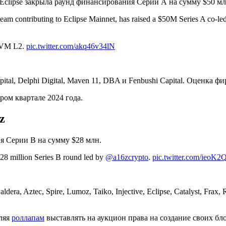
Eclipse закрыла раунд финансирования Серии А на сумму $50 мл
team contributing to Eclipse Mainnet, has raised a $50M Series A co-l
 SVM L2.
pic.twitter.com/akq46v34lN
ital, Delphi Digital, Maven 11, DBA и Fenbushi Capital. Оценка ф
ром квартале 2024 года.
z
я Серии В на сумму $28 млн.
$28 million Series B round led by
@a16zcrypto
.
pic.twitter.com/ieoK
ra, Aztec, Spire, Lumoz, Taiko, Injective, Eclipse, Catalyst, Fra
оляя
роллапам
выставлять на аукцион права на создание своих бло