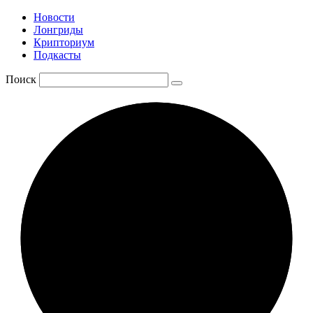
Новости
Лонгриды
Крипториум
Подкасты
Поиск