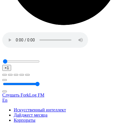
×1
Слушать ForkLog FM
En
Искусственный интеллект
Дайджест месяца
Корпораты