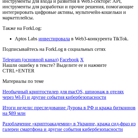
инструменты для входа и развития в Web3-секторе:
API
,
инструменты для разработки и прочие решения, помогающие
интегрировать цифровые активы, мультичейн-кошельки и
маркетплейсы.
Также на ForkLog:
Aptos Labs
инвестировала
в Web3-конкурента TikTok.
Подписывайтесь на ForkLog в социальных сетях
Telegram (основной канал)
Facebook
X
Нашли ошибку в тексте? Выделите ее и нажмите
CTRL+ENTER
Материалы по теме
Необычный криптостилер для macOS, шпионаж в отелях
через Wi-Fi и другие события кибербезопасности
Итоги недели: преследование Дурова в РФ и кража биткоинов
на $89 млн
Разоблачение «криптоакадемии» в Украине, кража сид-фраз из
галереи смартфона и другие события кибербезопасности