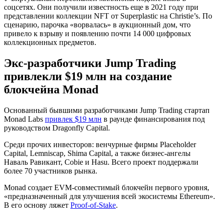
соцсетях. Они получили известность еще в 2021 году при
представлении коллекции NFT от Superplastic на Christie’s. По
сценарию, парочка «ворвалась» в аукционный дом, что
привело к взрыву и появлению почти 14 000 цифровых
коллекционных предметов.
Экс-разработчики Jump Trading
привлекли $19 млн на создание
блокчейна Monad
Основанный бывшими разработчиками Jump Trading стартап
Monad Labs
привлек $19 млн
в раунде финансирования под
руководством Dragonfly Capital.
Среди прочих инвесторов: венчурные фирмы Placeholder
Capital, Lemniscap, Shima Capital, а также бизнес-ангелы
Наваль Равикант, Cobie и Hasu. Всего проект поддержали
более 70 участников рынка.
Monad создает
EVM
-совместимый блокчейн первого уровня,
«предназначенный для улучшения всей экосистемы Ethereum».
В его основу ляжет
Proof-of-Stake
.