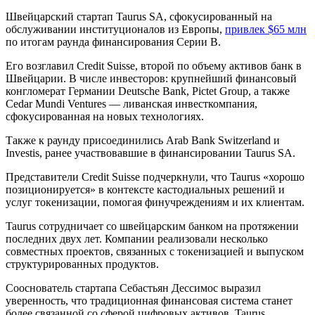
Швейцарский стартап Taurus SA, сфокусированный на
обслуживании институционалов из Европы,
привлек $65 млн
по итогам раунда финансирования Серии В.
Его возглавил Credit Suisse, второй по объему активов банк в
Швейцарии. В числе инвесторов: крупнейший финансовый
конгломерат Германии Deutsche Bank, Pictet Group, а также
Cedar Mundi Ventures — ливанская инвесткомпания,
сфокусированная на новых технологиях.
Также к раунду присоединились Arab Bank Switzerland и
Investis, ранее участвовавшие в финансировании Taurus SA.
Представители Credit Suisse подчеркнули, что Taurus «хорошо
позиционируется» в контексте кастодиальных решений и
услуг токенизации, помогая финучреждениям и их клиентам.
Taurus сотрудничает со швейцарским банком на протяжении
последних двух лет. Компании реализовали несколько
совместных проектов, связанных с токенизацией и выпуском
структурированных продуктов.
Сооснователь стартапа Себастьян Дессимос выразил
уверенность, что традиционная финансовая система станет
более связанной со сферой цифровых активов. Taurus