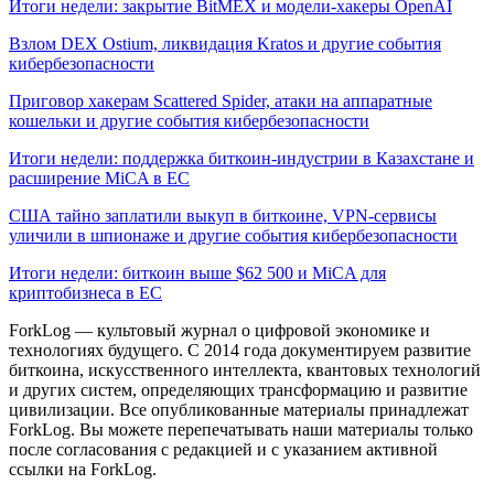
Итоги недели: закрытие BitMEX и модели-хакеры OpenAI
Взлом DEX Ostium, ликвидация Kratos и другие события
кибербезопасности
Приговор хакерам Scattered Spider, атаки на аппаратные
кошельки и другие события кибербезопасности
Итоги недели: поддержка биткоин-индустрии в Казахстане и
расширение MiCA в ЕС
США тайно заплатили выкуп в биткоине, VPN-сервисы
уличили в шпионаже и другие события кибербезопасности
Итоги недели: биткоин выше $62 500 и MiCA для
криптобизнеса в ЕС
ForkLog — культовый журнал о цифровой экономике и
технологиях будущего. С 2014 года документируем развитие
биткоина, искусственного интеллекта, квантовых технологий
и других систем, определяющих трансформацию и развитие
цивилизации.
Все опубликованные материалы принадлежат
ForkLog. Вы можете перепечатывать наши материалы только
после согласования с редакцией и с указанием активной
ссылки на ForkLog.