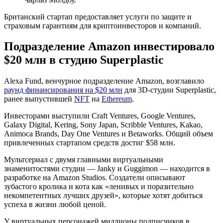
Британский стартап предоставляет услуги по защите и
страховым гарантиям для криптоинвесторов и компаний.
Подразделение Amazon инвестировало
$20 млн в студию Superplastic
Alexa Fund, венчурное подразделение Amazon, возглавило
раунд финансирования на $20 млн
для 3D-студии Superplastic,
ранее выпустившей
NFT
на
Ethereum
.
Инвесторами выступили Craft Ventures, Google Ventures,
Galaxy Digital, Kering, Sony Japan, Scribble Ventures, Kakao,
Animoca Brands, Day One Ventures и Betaworks. Общий объем
привлеченных стартапом средств достиг $58 млн.
Мультсериал с двумя главными виртуальными
знаменитостями студии — Janky и Guggimon — находится в
разработке на Amazon Studios. Создатели описывают
зубастого кролика и кота как «ленивых и поразительно
некомпетентных лучших друзей», которые хотят добиться
успеха в жизни любой ценой.
У виртуальных персонажей миллионы подписчиков в