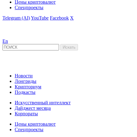
Цены криптовалют
Спецпроекты
Telegram (AI)
YouTube
Facebook
X
En
Новости
Лонгриды
Крипториум
Подкасты
Искусственный интеллект
Дайджест месяца
Корпораты
Цены криптовалют
Спецпроекты