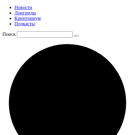
Новости
Лонгриды
Крипториум
Подкасты
Поиск