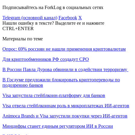
Подписывайтесь на ForkLog в социальных сетях
Telegram (основной канал)
Facebook
X
Нашли ошибку в тексте? Выделите ее и нажмите
CTRL+ENTER
Материалы по теме
Опрос: 69% россиян не нашли применения криптовалютам
Для криптообменников РФ создадут СРО
В России Павла Дурова обвинили в содействии терроризму
В Госдуме предложили блокировать криптопереводы по
подозрению банков
Visa запустила стейблкоин-платформу для банков
Visa отвела стейблкоинам роль в микроплатежах ИИ-агентов
Animoca Brands и Visa запустили покупки через ИИ-агентов
Минцифры станет единым регулятором ИИ в России