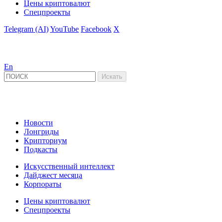
Цены криптовалют
Спецпроекты
Telegram (AI)
YouTube
Facebook
X
En
Новости
Лонгриды
Крипториум
Подкасты
Искусственный интеллект
Дайджест месяца
Корпораты
Цены криптовалют
Спецпроекты