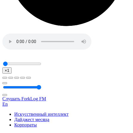
×1
Слушать ForkLog FM
En
Искусственный интеллект
Дайджест месяца
Корпораты