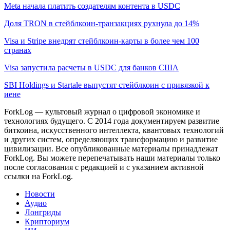
Meta начала платить создателям контента в USDC
Доля TRON в стейблкоин-транзакциях рухнула до 14%
Visa и Stripe внедрят стейблкоин-карты в более чем 100
странах
Visa запустила расчеты в USDC для банков США
SBI Holdings и Startale выпустят стейблкоин с привязкой к
иене
ForkLog — культовый журнал о цифровой экономике и
технологиях будущего. С 2014 года документируем развитие
биткоина, искусственного интеллекта, квантовых технологий
и других систем, определяющих трансформацию и развитие
цивилизации.
Все опубликованные материалы принадлежат
ForkLog. Вы можете перепечатывать наши материалы только
после согласования с редакцией и с указанием активной
ссылки на ForkLog.
Новости
Аудио
Лонгриды
Крипториум