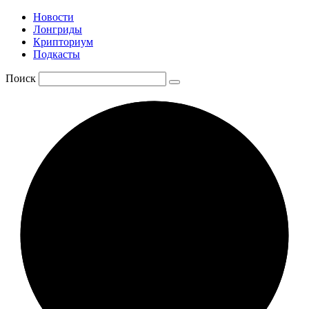
Новости
Лонгриды
Крипториум
Подкасты
Поиск