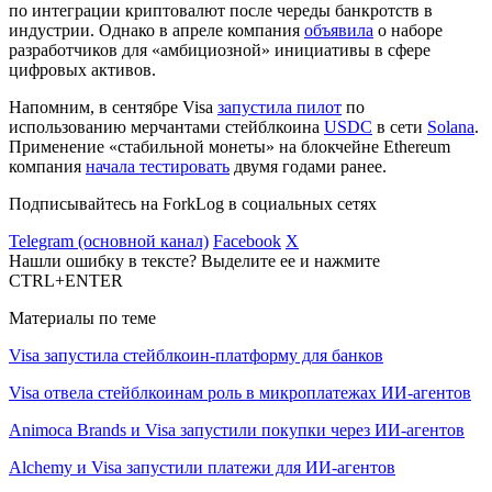
по интеграции криптовалют после череды банкротств в
индустрии. Однако в апреле компания
объявила
о наборе
разработчиков для «амбициозной» инициативы в сфере
цифровых активов.
Напомним, в сентябре Visa
запустила пилот
по
использованию мерчантами стейблкоина
USDC
в сети
Solana
.
Применение «стабильной монеты» на блокчейне Ethereum
компания
начала тестировать
двумя годами ранее.
Подписывайтесь на ForkLog в социальных сетях
Telegram (основной канал)
Facebook
X
Нашли ошибку в тексте? Выделите ее и нажмите
CTRL+ENTER
Материалы по теме
Visa запустила стейблкоин-платформу для банков
Visa отвела стейблкоинам роль в микроплатежах ИИ-агентов
Animoca Brands и Visa запустили покупки через ИИ-агентов
Alchemy и Visa запустили платежи для ИИ-агентов