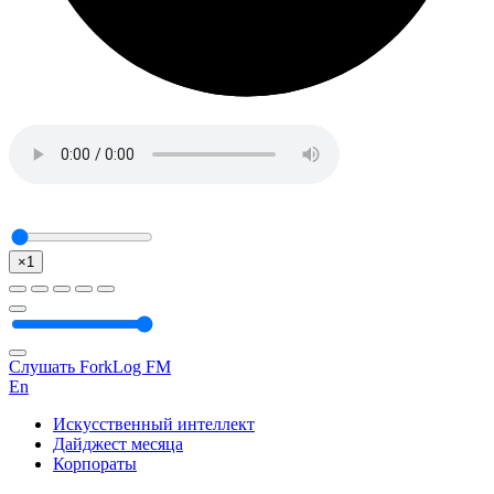
×1
Слушать ForkLog FM
En
Искусственный интеллект
Дайджест месяца
Корпораты