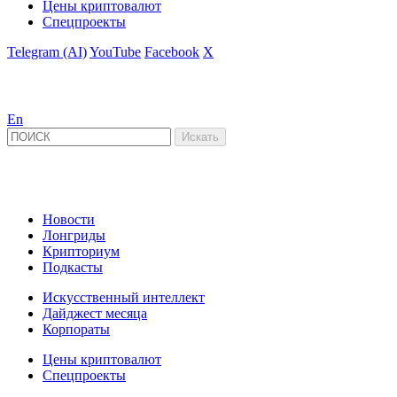
Цены криптовалют
Спецпроекты
Telegram (AI)
YouTube
Facebook
X
En
Новости
Лонгриды
Крипториум
Подкасты
Искусственный интеллект
Дайджест месяца
Корпораты
Цены криптовалют
Спецпроекты