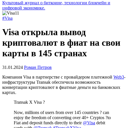
Культовый журнал о биткоине, технологии блокчейн и
цифровой экономике.
#Visa
Visa открыла вывод
криптовалют в фиат на свои
карты в 145 странах
31.01.2024
Роман Петров
Компания Visa в партнерстве с провайдером платежной
Web3
-
инфраструктуры Transak обеспечила возможность
конвертации криптовалют в фиатные деньги на банковских
картах.
Transak X Visa ?
Now, millions of users from over 145 countries ? can
enjoy the freedom of converting over 40+ Cryptos ?to
Fiat and deposit funds directly to their
@Visa
debit
cards with
@Transak
.
#TransakXVisa